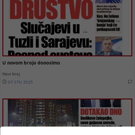
U novom broju donosimo
Novi broj
07 STU 2025