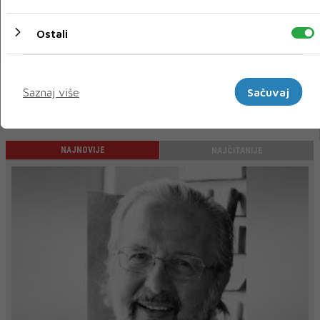
Novi broj
Ostali
05 STU 2025
Marketinški
Saznaj više
Sačuvaj
« Prethodni
Sljedeći »
NAJNOVIJE
NAJČITANIJE