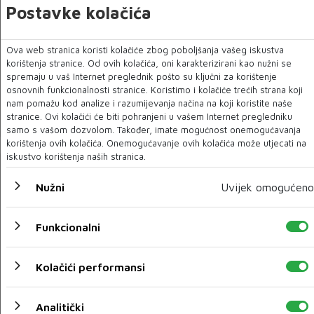
Postavke kolačića
Ova web stranica koristi kolačiće zbog poboljšanja vašeg iskustva
korištenja stranice. Od ovih kolačića, oni karakterizirani kao nužni se
U novom broju donosimo
spremaju u vaš Internet preglednik pošto su ključni za korištenje
osnovnih funkcionalnosti stranice. Koristimo i kolačiće trećih strana koji
Novi broj
nam pomažu kod analize i razumijevanja načina na koji koristite naše
06 STU 2025
stranice. Ovi kolačići će biti pohranjeni u vašem Internet pregledniku
samo s vašom dozvolom. Također, imate mogućnost onemogućavanja
korištenja ovih kolačića. Onemogućavanje ovih kolačića može utjecati na
iskustvo korištenja naših stranica.
Nužni
Uvijek omogućeno
Funkcionalni
Kolačići performansi
Analitički
U novom broju donosimo