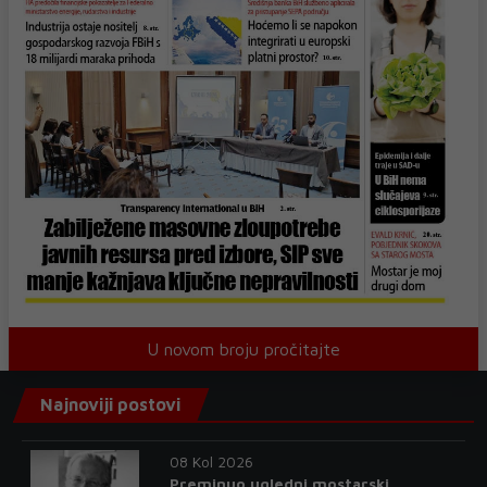
U novom broju pročitajte
Najnoviji postovi
08 Kol 2026
Preminuo ugledni mostarski