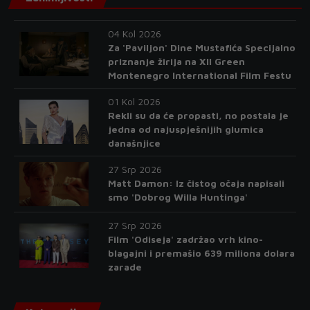
04 Kol 2026
Za 'Paviljon' Dine Mustafića Specijalno
priznanje žirija na XII Green
Montenegro International Film Festu
01 Kol 2026
Rekli su da će propasti, no postala je
jedna od najuspješnijih glumica
današnjice
27 Srp 2026
Matt Damon: Iz čistog očaja napisali
smo 'Dobrog Willa Huntinga'
27 Srp 2026
Film 'Odiseja' zadržao vrh kino-
blagajni i premašio 639 miliona dolara
zarade