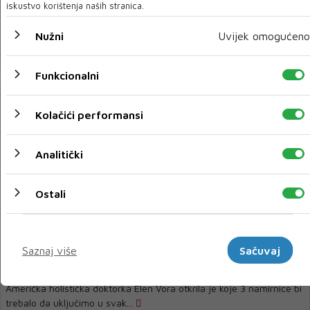
iskustvo korištenja naših stranica.
Prepune su kalijuma koji je dobar za zdravlje srca i krvni pritisak, ali
neki nutricionisti smatr...
Nužni
Uvijek omogućeno
17 SVI 2024
Funkcionalni
Kolačići performansi
Analitički
Ostali
TREŠNJE
Marketinški
Ove namirnice bi mogle da poboljšaju varenje i donosu
Saznaj više
Sačuvaj
miran san
Američka holistička doktorka Elen Vora otkrila je koje 3 namirnice bi
trebalo da uključimo u svak...