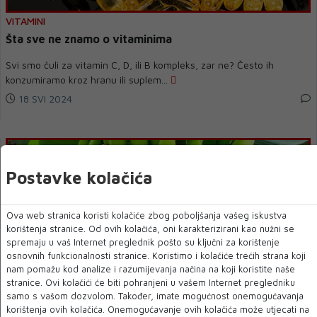
VITAMINI
Šta sve ne znamo o vitaminima
Svi smo čuli za vitamin C, D, ili B kompleks, zar ne? Često ih
konzumiramo kroz hranu ili suplem...
18 SVI 2024
Postavke kolačića
Ova web stranica koristi kolačiće zbog poboljšanja vašeg iskustva
korištenja stranice. Od ovih kolačića, oni karakterizirani kao nužni se
spremaju u vaš Internet preglednik pošto su ključni za korištenje
osnovnih funkcionalnosti stranice. Koristimo i kolačiće trećih strana koji
nam pomažu kod analize i razumijevanja načina na koji koristite naše
stranice. Ovi kolačići će biti pohranjeni u vašem Internet pregledniku
BANANE
samo s vašom dozvolom. Također, imate mogućnost onemogućavanja
Šta je zdravo: Jedna banana ili dvije, zrele ili zelene
korištenja ovih kolačića. Onemogućavanje ovih kolačića može utjecati na