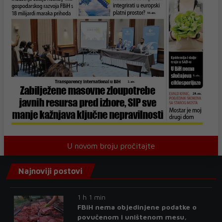
U novom broju pročitajte
Najnoviji postovi
1 h 1 min
FBiH nema objedinjene podatke o
povučenom i uništenom mesu,