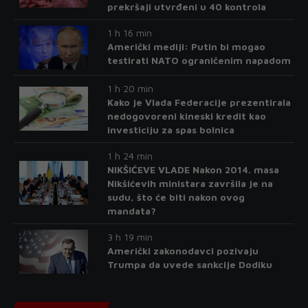
prekršaji utvrđeni u 40 kontrola
1 h 16 min
Američki mediji: Putin bi mogao
testirati NATO ograničenim napadom
1 h 20 min
Kako je Vlada Federacije prezentirala
nedogovoreni kineski kredit kao
investiciju za spas bolnica
1 h 24 min
NIKŠIĆEVE VLADE Nakon 2014. masa
Nikšićevih ministara završila je na
sudu, što će biti nakon ovog
mandata?
3 h 19 min
Američki zakonodavci pozivaju
Trumpa da uvede sankcije Dodiku