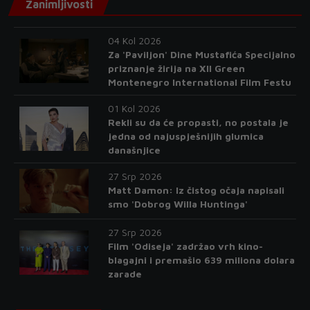
Zanimljivosti
04 Kol 2026
Za 'Paviljon' Dine Mustafića Specijalno
priznanje žirija na XII Green
Montenegro International Film Festu
01 Kol 2026
Rekli su da će propasti, no postala je
jedna od najuspješnijih glumica
današnjice
27 Srp 2026
Matt Damon: Iz čistog očaja napisali
smo 'Dobrog Willa Huntinga'
27 Srp 2026
Film 'Odiseja' zadržao vrh kino-
blagajni i premašio 639 miliona dolara
zarade