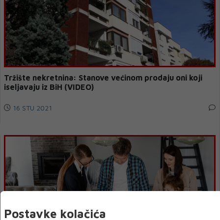
Tržište nekretnina: Stanove većinom prodaju oni koji
iseljavaju iz BiH (VIDEO)
16 STU 2021
Postavke kolačića