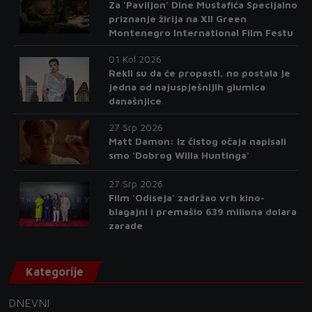
Za 'Paviljon' Dine Mustafića Specijalno
priznanje žirija na XII Green
Montenegro International Film Festu
01 Kol 2026
Rekli su da će propasti, no postala je
jedna od najuspješnijih glumica
današnjice
27 Srp 2026
Matt Damon: Iz čistog očaja napisali
smo 'Dobrog Willa Huntinga'
27 Srp 2026
Film 'Odiseja' zadržao vrh kino-
blagajni i premašio 639 miliona dolara
zarade
Kategorije
DNEVNI