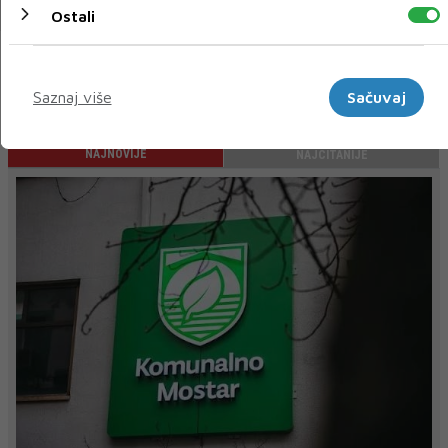
Ostali
Marketinški
« Prethodni
Sljedeći »
Saznaj više
Sačuvaj
NAJNOVIJE
NAJČITANIJE