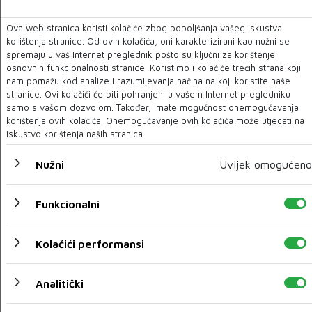
Ova web stranica koristi kolačiće zbog poboljšanja vašeg iskustva
Tko odsad može posredovati prometovanju
korištenja stranice. Od ovih kolačića, oni karakterizirani kao nužni se
nekretninama u FBiH?
spremaju u vaš Internet preglednik pošto su ključni za korištenje
osnovnih funkcionalnosti stranice. Koristimo i kolačiće trećih strana koji
25 LIS 2021
nam pomažu kod analize i razumijevanja načina na koji koristite naše
stranice. Ovi kolačići će biti pohranjeni u vašem Internet pregledniku
samo s vašom dozvolom. Također, imate mogućnost onemogućavanja
korištenja ovih kolačića. Onemogućavanje ovih kolačića može utjecati na
iskustvo korištenja naših stranica.
Nužni
Uvijek omogućeno
Funkcionalni
Kolačići performansi
AMER DUGALIĆ Kada si kvalitetan nije teško nametnuti
se
Analitički
01 LIS 2021