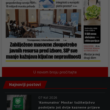
U novom broju pročitajte
Najnoviji postovi
07 Kol 2026
'Komunalno' Mostar tužiteljstvu
podnijelo još dvije kaznene prijave