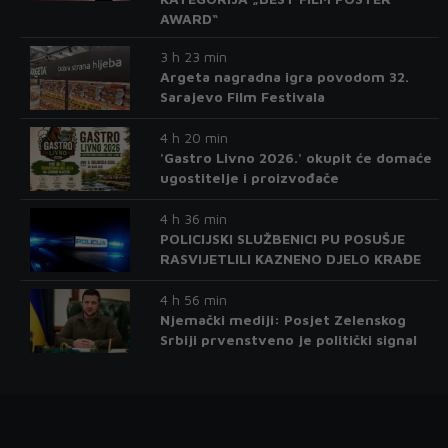
AWARD“
3 h 23 min
Argeta nagradna igra povodom 32.
Sarajevo Film Festivala
4 h 20 min
'Gastro Livno 2026.' okupit će domaće
ugostitelje i proizvođače
4 h 36 min
POLICIJSKI SLUŽBENICI PU POSUŠJE
RASVIJETLILI KAZNENO DJELO KRAĐE
4 h 56 min
Njemački mediji: Posjet Zelenskog
Srbiji prvenstveno je politički signal