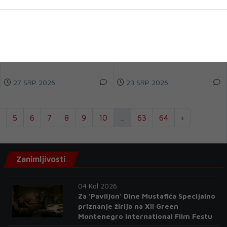
festivala 'Slovo Gorčina'
most u Mostaru
Ovogodišnje, 55. izdanje
Piše: Miroslav Landeka, autor
Festivala kulture 'Slovo Gorčina',
knjige „Stari most s mjesta
koje je tijekom prethodna u gr...
događaja“ mostar@dnevni-
list.ba MOSTA...
27 SRP 2026
23 SRP 2026
5
6
7
8
9
10
...
63
64
›
Zanimljivosti
04 Kol 2026
Za 'Paviljon' Dine Mustafića Specijalno
priznanje žirija na XII Green
Montenegro International Film Festu