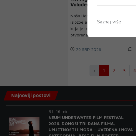
Volodera
Naša Hercegovina naziv je
Saznaj više
izložbe autora Amira Volodera
koja je u utorak navečer
otvorena ...
29 SRP 2026
‹
1
2
3
4
Najnoviji postovi
3 h 16 min
NEUM UNDERWATER FILM FESTIVAL
2026. DONOSI TRI DANA FILMA,
UMJETNOSTI I MORA – UVEDENA I NOVA
KATEGORIJA „BEST FILM POSTER