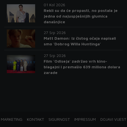
01 Kol 2026
Rekli su da će propasti, no postala je
jedna od najuspješnijih glumica
današnjice
27 Srp 2026
Matt Damon: Iz čistog očaja napisali
smo 'Dobrog Willa Huntinga'
27 Srp 2026
Film 'Odiseja' zadržao vrh kino-
blagajni i premašio 639 miliona dolara
zarade
MARKETING
KONTAKT
SIGURNOST
IMPRESSUM
DOJAVI VIJEST