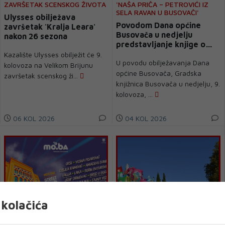
ZAVRŠETAK SCENSKOG ŽIVOTA
'NAŠA PRIČA – PETROVIĆI IZ
SELA RAVAN U BUSOVAČI'
Ulysses obilježava
Povodom Dana općine
završetak 'Kralja Leara'
Busovača u nedjelju
nakon 26 sezona
predstavljanje knjige o
obitelji Petrović
Kazalište Ulysses obilježit će 9.
U povodu obilježavanja Dana
kolovoza na Velikom Brijunu
općine Busovača, Gradska
završetak scenskog ži...
knjižnica Busovača u nedjelju, 9.
kolovoza, ...
06 KOL 2026
04 KOL 2026
kolačića
MOSTAR
NAJAVA