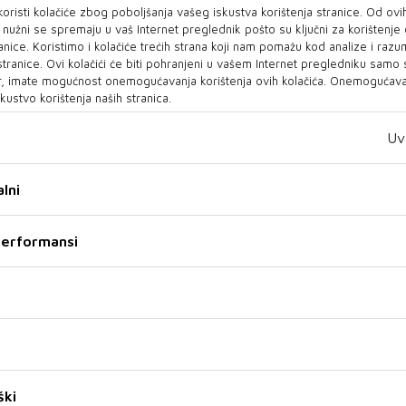
oristi kolačiće zbog poboljšanja vašeg iskustva korištenja stranice. Od ovih
Peto izdanje Moba Street
27. Međunarodni ljetni
o nužni se spremaju u vaš Internet preglednik pošto su ključni za korištenje
Food Festivala donosi
karneval Čapljina zakazan
anice. Koristimo i kolačiće trećih strana koji nam pomažu kod analize i razu
bogat koncertni program
za 8. kolovoza
 stranice. Ovi kolačići će biti pohranjeni u vašem Internet pregledniku samo
, imate mogućnost onemogućavanja korištenja ovih kolačića. Onemogućavan
Ljetne mostarske noći i plato iza
U subotu, 8. kolovoza, u Čapljini
kustvo korištenja naših stranica.
Stare gimnazije u Mostaru
će se održati 27. Međunarodni
ponovno postaju živopisna
ljetni karneval Čapljina, objavil...
Uv
scenografij...
lni
30 SRP 2026
29 SRP 2026
 performansi
STOLAC
Kako je obnovljen i
ški
Završeno 55. izdanje
svečano otvoren Stari