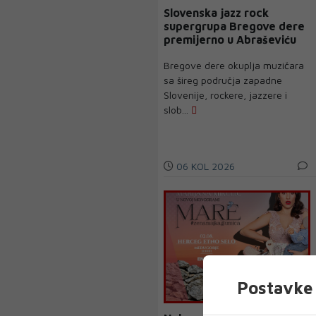
Slovenska jazz rock
supergrupa Bregove dere
premijerno u Abraševiću
Bregove dere okuplja muzičara
sa šireg područja zapadne
Slovenije, rockere, jazzere i
slob...
06 KOL 2026
Postavke 