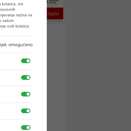
 kolačića, oni
 osnovnih
U novom broju pročitajte
mijevanja načina na
 s vašom
je ovih kolačića
ijek omogućeno