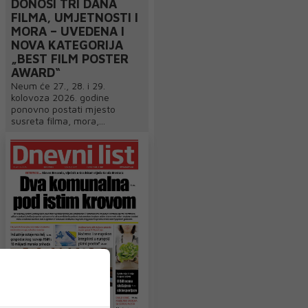
DONOSI TRI DANA
FILMA, UMJETNOSTI I
MORA – UVEDENA I
NOVA KATEGORIJA
„BEST FILM POSTER
AWARD“
Neum će 27., 28. i 29.
kolovoza 2026. godine
ponovno postati mjesto
susreta filma, mora,...