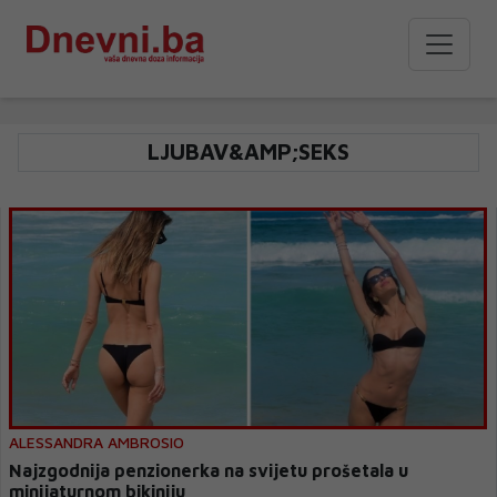
LJUBAV&AMP;SEKS
ALESSANDRA AMBROSIO
Najzgodnija penzionerka na svijetu prošetala u
minijaturnom bikiniju