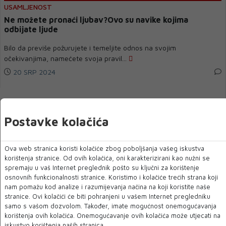
USAMLJENOST
Ne možete pronaći ljubav?Ovo su navike kojima
odbijate ljude
Bilo da previše požurujete i temeljite odnos na svojim
očekivanjima, namećete svoja pravil...
20 SRP 2024
Postavke kolačića
Ova web stranica koristi kolačiće zbog poboljšanja vašeg iskustva
korištenja stranice. Od ovih kolačića, oni karakterizirani kao nužni se
spremaju u vaš Internet preglednik pošto su ključni za korištenje
osnovnih funkcionalnosti stranice. Koristimo i kolačiće trećih strana koji
nam pomažu kod analize i razumijevanja načina na koji koristite naše
stranice. Ovi kolačići će biti pohranjeni u vašem Internet pregledniku
samo s vašom dozvolom. Također, imate mogućnost onemogućavanja
LJUBAV
korištenja ovih kolačića. Onemogućavanje ovih kolačića može utjecati na
Devet savjeta za parove koji su tek stupili u vezu
iskustvo korištenja naših stranica.