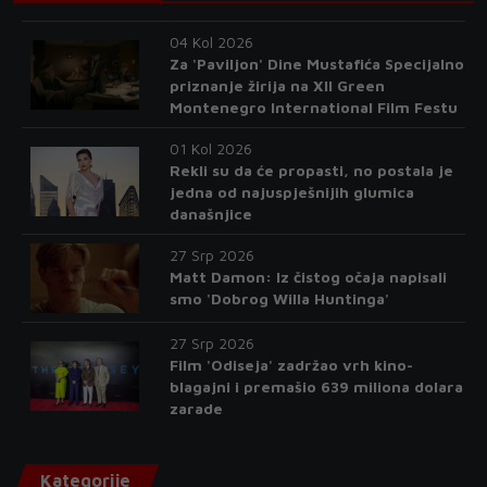
04 Kol 2026
Za 'Paviljon' Dine Mustafića Specijalno
priznanje žirija na XII Green
Montenegro International Film Festu
01 Kol 2026
Rekli su da će propasti, no postala je
jedna od najuspješnijih glumica
današnjice
27 Srp 2026
Matt Damon: Iz čistog očaja napisali
smo 'Dobrog Willa Huntinga'
27 Srp 2026
Film 'Odiseja' zadržao vrh kino-
blagajni i premašio 639 miliona dolara
zarade
Kategorije