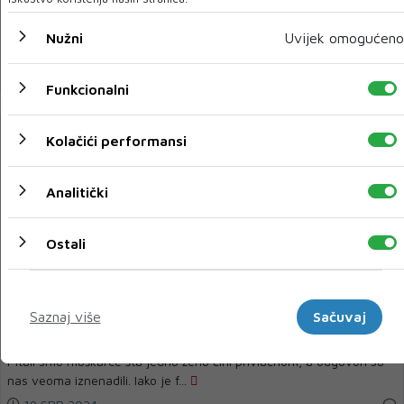
Da li ste ikada dobili leptiriće na početku nove romantične veze jer
Nužni
Uvijek omogućeno
vam se ta osoba toliko sviđ...
20 SRP 2024
Funkcionalni
Kolačići performansi
Analitički
Ostali
Marketinški
LJUBAV
Saznaj više
Sačuvaj
Muškarci odgovorili kakve žene ih privlače
Pitali smo muškarce šta jednu ženu čini privlačnom, a odgovori su
nas veoma iznenadili. Iako je f...