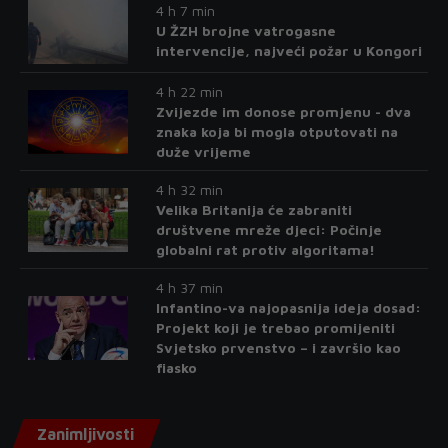
4 h 7 min
U ŽZH brojne vatrogasne
intervencije, najveći požar u Kongori
4 h 22 min
Zvijezde im donose promjenu - dva
znaka koja bi mogla otputovati na
duže vrijeme
4 h 32 min
Velika Britanija će zabraniti
društvene mreže djeci: Počinje
globalni rat protiv algoritama!
4 h 37 min
Infantino-va najopasnija ideja dosad:
Projekt koji je trebao promijeniti
Svjetsko prvenstvo – i završio kao
fiasko
Zanimljivosti