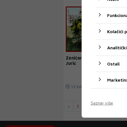
Funkciona
Kolačići
Analitički
Zeničani odali počast Matei
Jurić
Ostali
Marketin
13 SVI 2020
Saznaj više
‹
1
2
...
304
30