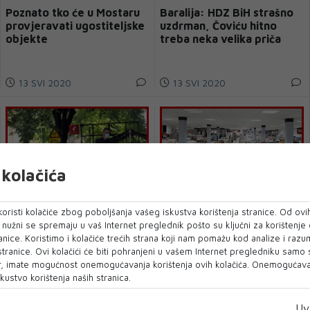
Poznato tko će u Mostaru
Baralija: HDZ BiH strašno
provjeravati ugostiteljske
uzdrman, Čoviću hitno
objekte
treba neka velika priča
13 SVI 2020
13 SVI 2020
kolačića
oristi kolačiće zbog poboljšanja vašeg iskustva korištenja stranice. Od ovih
o nužni se spremaju u vaš Internet preglednik pošto su ključni za korištenje
Mostarci ponovno na kavi
U Livnu nedjeljom i
anice. Koristimo i kolačiće trećih strana koji nam pomažu kod analize i razu
blagdanima trgovine neće
 stranice. Ovi kolačići će biti pohranjeni u vašem Internet pregledniku samo
raditi
, imate mogućnost onemogućavanja korištenja ovih kolačića. Onemogućavan
kustvo korištenja naših stranica.
13 SVI 2020
13 SVI 2020
Uv