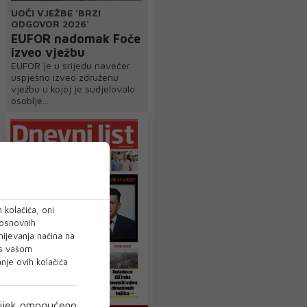
UOČI VJEŽBE 'BRZI
ODGOVOR 2026'
EUFOR nadomak Foče
izveo vježbu
EUFOR je u srijedu navečer
uspješno izveo združenu
vježbu u kojoj je sudjelovalo
osoblje...
 kolačića, oni
 osnovnih
mijevanja načina na
 s vašom
je ovih kolačića
ijek omogućeno