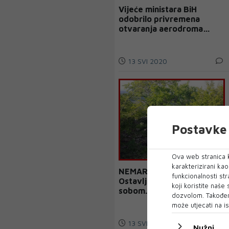
Vijeće ministara BiH
odobrilo privremena
otvaranja aerodroma
Tuzla
13 SVI 2020
Postavke 
Ova web stranica k
karakterizirani ka
NEMARNO PONAŠANJE:
funkcionalnosti str
Ostavljaju smeće za
koji koristite naše
sobom...
dozvolom. Također
može utjecati na is
13 SVI 2020
Nužni