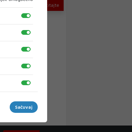
U novom broju pročitajte
Sačuvaj