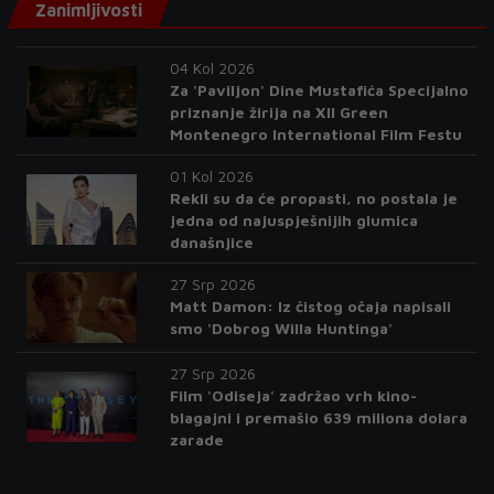
Zanimljivosti
04 Kol 2026
Za 'Paviljon' Dine Mustafića Specijalno
priznanje žirija na XII Green
Montenegro International Film Festu
01 Kol 2026
Rekli su da će propasti, no postala je
jedna od najuspješnijih glumica
današnjice
27 Srp 2026
Matt Damon: Iz čistog očaja napisali
smo 'Dobrog Willa Huntinga'
27 Srp 2026
Film 'Odiseja' zadržao vrh kino-
blagajni i premašio 639 miliona dolara
zarade