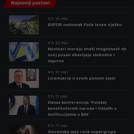
Najnoviji postovi
3 h 10 min
EUFOR nadomak Foče izveo vježbu
4 h 32 min
Novinari moraju imati mogućnost da
svoj posao obavljaju slobodno i
sigurno
4 h 37 min
Licemjerje u svom punom sjaju
5 h 11 min
Danas konferencija 'Položaj
konstitutivnih naroda i Ostalih u
institucijama u BiH'
5 h 17 min
Slovenska jazz rock supergrupa