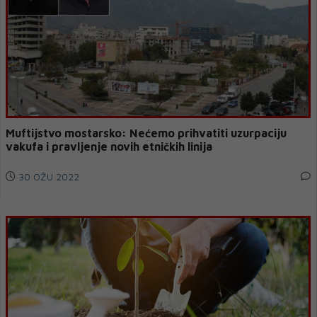
Muftijstvo mostarsko: Nećemo prihvatiti uzurpaciju
vakufa i pravljenje novih etničkih linija
30 OŽU 2022