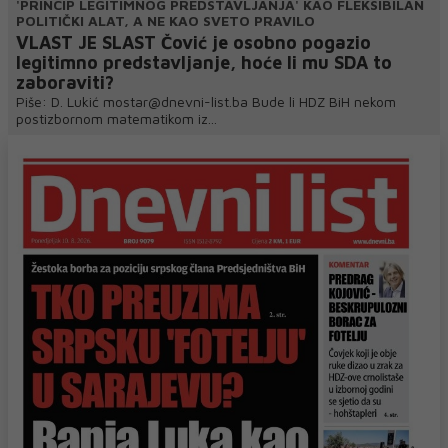
'PRINCIP LEGITIMNOG PREDSTAVLJANJA' KAO FLEKSIBILAN
POLITIČKI ALAT, A NE KAO SVETO PRAVILO
VLAST JE SLAST Čović je osobno pogazio
legitimno predstavljanje, hoće li mu SDA to
zaboraviti?
Piše: D. Lukić mostar@dnevni-list.ba Bude li HDZ BiH nekom
postizbornom matematikom iz...