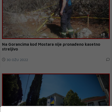
Na Gorancima kod Mostara nije pronađeno kasetno
streljivo
30 OŽU 2022