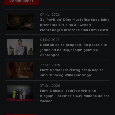
Zanimljivosti
04 Kol 2026
Za 'Paviljon' Dine Mustafića Specijalno
priznanje žirija na XII Green
Montenegro International Film Festu
01 Kol 2026
Rekli su da će propasti, no postala je
jedna od najuspješnijih glumica
današnjice
27 Srp 2026
Matt Damon: Iz čistog očaja napisali
smo 'Dobrog Willa Huntinga'
27 Srp 2026
Film 'Odiseja' zadržao vrh kino-
blagajni i premašio 639 miliona dolara
zarade