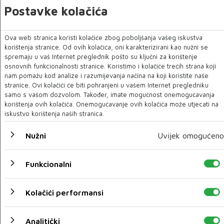
Postavke kolačića
Izložba o životu i djelu Osmana Đikića
Ova web stranica koristi kolačiće zbog poboljšanja vašeg iskustva
korištenja stranice. Od ovih kolačića, oni karakterizirani kao nužni se
30 OŽU 2022
spremaju u vaš Internet preglednik pošto su ključni za korištenje
osnovnih funkcionalnosti stranice. Koristimo i kolačiće trećih strana koji
nam pomažu kod analize i razumijevanja načina na koji koristite naše
stranice. Ovi kolačići će biti pohranjeni u vašem Internet pregledniku
samo s vašom dozvolom. Također, imate mogućnost onemogućavanja
korištenja ovih kolačića. Onemogućavanje ovih kolačića može utjecati na
iskustvo korištenja naših stranica.
Nužni
Uvijek omogućeno
Funkcionalni
Kolačići performansi
Komadina najavila nove linije iz Zračne luke Mostar
30 OŽU 2022
Analitički