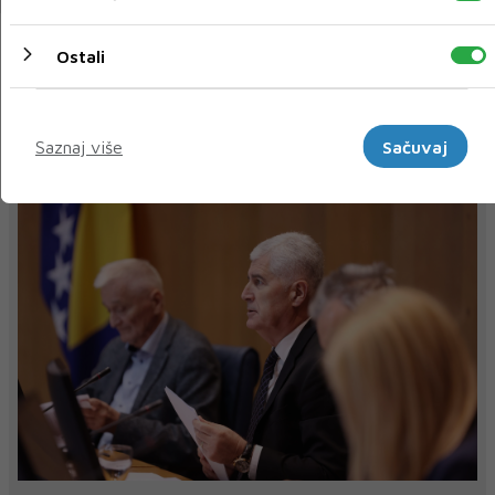
Ostali
« Prethodni
Sljedeći »
Marketinški
Saznaj više
Sačuvaj
NAJNOVIJE
NAJČITANIJE