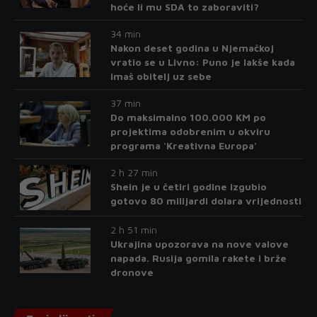
hoće li mu SDA to zaboraviti?
34 min
Nakon deset godina u Njemačkoj
vratio se u Livno: Puno je lakše kada
imaš obitelj uz sebe
37 min
Do maksimalno 100.000 KM po
projektima odobrenim u okviru
programa 'Kreativna Europa'
2 h 27 min
Shein je u četiri godine izgubio
gotovo 80 milijardi dolara vrijednosti
2 h 51 min
Ukrajina upozorava na nove valove
napada. Rusija gomila rakete i brže
dronove