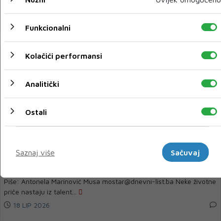
Mostar u utorak 23. lipnja, od...
22 LIP 2026
Funkcionalni
Kolačići performansi
Analitički
Ostali
Marketinški
Saznaj više
Sačuvaj
Od Ljubuškog do Sarajevske filharmonije: Priča o
talentu, radu i uspjehu Lucije Bošnjak
Piše: Antonela Marinović Musa mostar@dnevni-list.ba Neke životne
priče nastaju iz talent...
18 LIP 2026