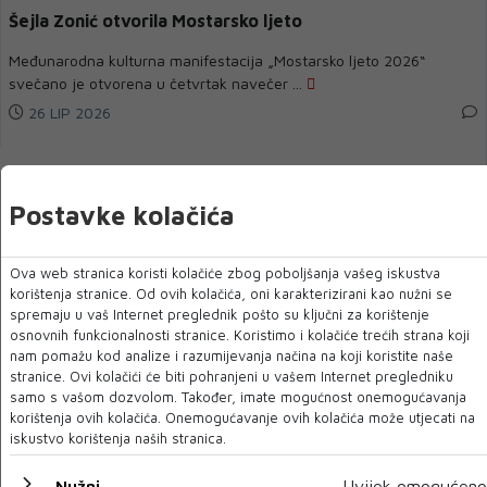
Šejla Zonić otvorila Mostarsko ljeto
Međunarodna kulturna manifestacija „Mostarsko ljeto 2026“
svečano je otvorena u četvrtak navečer ...
26 LIP 2026
Postavke kolačića
Ova web stranica koristi kolačiće zbog poboljšanja vašeg iskustva
korištenja stranice. Od ovih kolačića, oni karakterizirani kao nužni se
spremaju u vaš Internet preglednik pošto su ključni za korištenje
osnovnih funkcionalnosti stranice. Koristimo i kolačiće trećih strana koji
nam pomažu kod analize i razumijevanja načina na koji koristite naše
stranice. Ovi kolačići će biti pohranjeni u vašem Internet pregledniku
samo s vašom dozvolom. Također, imate mogućnost onemogućavanja
Mostarska simfonija u utorak svira najveće svjetske
korištenja ovih kolačića. Onemogućavanje ovih kolačića može utjecati na
hitove
iskustvo korištenja naših stranica.
MOSTAR – Povodom Svjetskog dana glazbe, Simfonijski orkestar
Nužni
Uvijek omogućeno