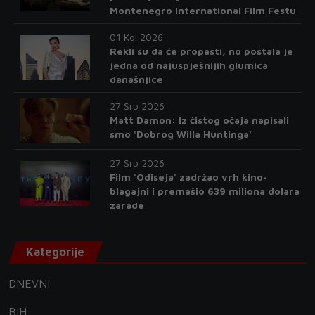
Montenegro International Film Festu
01 Kol 2026
Rekli su da će propasti, no postala je
jedna od najuspješnijih glumica
današnjice
27 Srp 2026
Matt Damon: Iz čistog očaja napisali
smo 'Dobrog Willa Huntinga'
27 Srp 2026
Film 'Odiseja' zadržao vrh kino-
blagajni i premašio 639 miliona dolara
zarade
Kategorije
DNEVNI
BIH