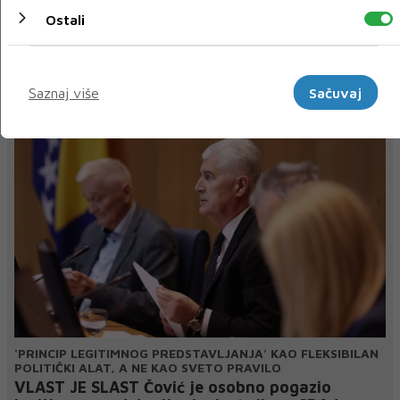
« Prethodni
Sljedeći »
Ostali
Marketinški
NAJNOVIJE
NAJČITANIJE
Saznaj više
Sačuvaj
'PRINCIP LEGITIMNOG PREDSTAVLJANJA' KAO FLEKSIBILAN
POLITIČKI ALAT, A NE KAO SVETO PRAVILO
VLAST JE SLAST Čović je osobno pogazio