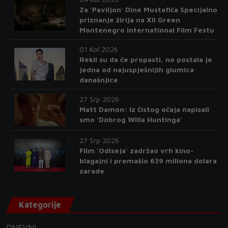
Za 'Paviljon' Dine Mustafića Specijalno
priznanje žirija na XII Green
Montenegro International Film Festu
01 Kol 2026
Rekli su da će propasti, no postala je
jedna od najuspješnijih glumica
današnjice
27 Srp 2026
Matt Damon: Iz čistog očaja napisali
smo 'Dobrog Willa Huntinga'
27 Srp 2026
Film 'Odiseja' zadržao vrh kino-
blagajni i premašio 639 miliona dolara
zarade
Kategorije
DNEVNI