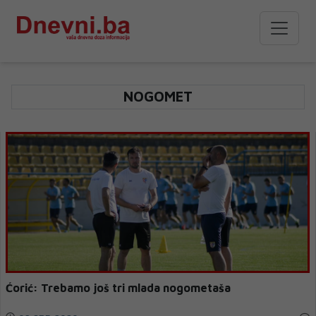
NOGOMET
Ćorić: Trebamo još tri mlada nogometaša