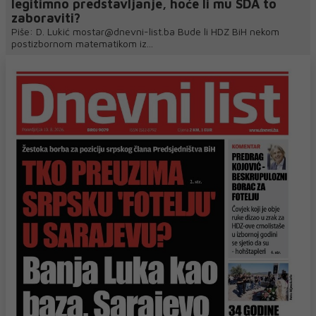
legitimno predstavljanje, hoće li mu SDA to
zaboraviti?
Piše: D. Lukić mostar@dnevni-list.ba Bude li HDZ BiH nekom
postizbornom matematikom iz...