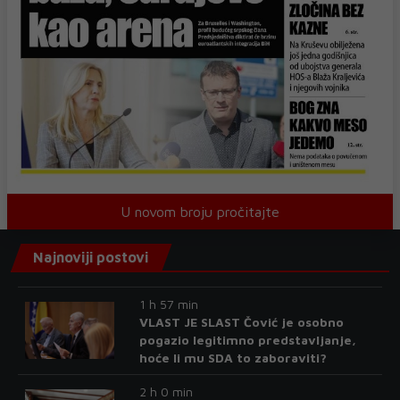
U novom broju pročitajte
Najnoviji postovi
1 h 57 min
VLAST JE SLAST Čović je osobno
pogazio legitimno predstavljanje,
hoće li mu SDA to zaboraviti?
2 h 0 min