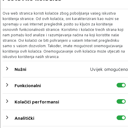
Čak 127 igrača iz Premiershipa ostalo bez kluba
Ova web stranica koristi kolačiće zbog poboljšanja vašeg iskustva
01 SRP 2020
korištenja stranice. Od ovih kolačića, oni karakterizirani kao nužni se
spremaju u vaš Internet preglednik pošto su ključni za korištenje
osnovnih funkcionalnosti stranice. Koristimo i kolačiće trećih strana koji
nam pomažu kod analize i razumijevanja načina na koji koristite naše
stranice. Ovi kolačići će biti pohranjeni u vašem Internet pregledniku
samo s vašom dozvolom. Također, imate mogućnost onemogućavanja
korištenja ovih kolačića. Onemogućavanje ovih kolačića može utjecati na
iskustvo korištenja naših stranica.
Nužni
Uvijek omogućeno
Funkcionalni
Krah Hajduka
Kolačići performansi
01 SRP 2020
Analitički