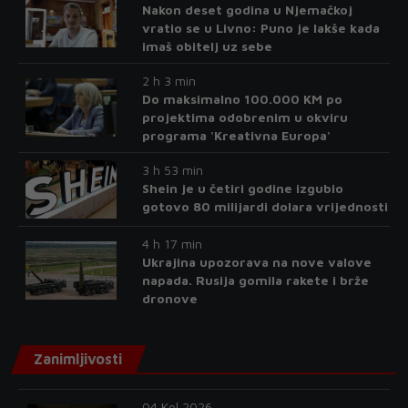
Nakon deset godina u Njemačkoj
vratio se u Livno: Puno je lakše kada
imaš obitelj uz sebe
2 h 3 min
Do maksimalno 100.000 KM po
projektima odobrenim u okviru
programa 'Kreativna Europa'
3 h 53 min
Shein je u četiri godine izgubio
gotovo 80 milijardi dolara vrijednosti
4 h 17 min
Ukrajina upozorava na nove valove
napada. Rusija gomila rakete i brže
dronove
Zanimljivosti
04 Kol 2026