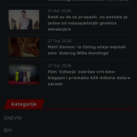
01 Kol 2026
Rekli su da će propasti, no postala je
jedna od najuspješnijih glumica
današnjice
27 Srp 2026
Matt Damon: Iz čistog očaja napisali
smo 'Dobrog Willa Huntinga'
27 Srp 2026
Film 'Odiseja' zadržao vrh kino-
blagajni i premašio 639 miliona dolara
zarade
Kategorije
DNEVNI
BIH