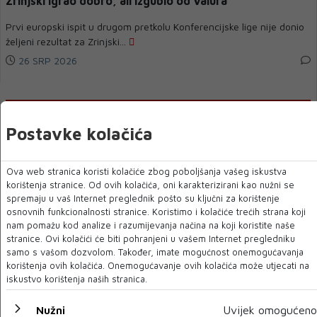
Zrinjski igrao dobro, ali izgubio od Valura
Prvi europski ispit u drugom pretkolu Konferencijske lige nije donio
željeni rezultat za Zrinjski...
26 SRP 2026
Postavke kolačića
Ova web stranica koristi kolačiće zbog poboljšanja vašeg iskustva
korištenja stranice. Od ovih kolačića, oni karakterizirani kao nužni se
spremaju u vaš Internet preglednik pošto su ključni za korištenje
osnovnih funkcionalnosti stranice. Koristimo i kolačiće trećih strana koji
nam pomažu kod analize i razumijevanja načina na koji koristite naše
stranice. Ovi kolačići će biti pohranjeni u vašem Internet pregledniku
samo s vašom dozvolom. Također, imate mogućnost onemogućavanja
Hrvatski ofenzivac potpisao do 2028.: Sarajevo
korištenja ovih kolačića. Onemogućavanje ovih kolačića može utjecati na
predstavilo Šarića
iskustvo korištenja naših stranica.
Fudbalski klub Sarajevo nastavlja s jačanjem momčadi u završnici
Nužni
Uvijek omogućeno
ljetnog prijelaznog roka....