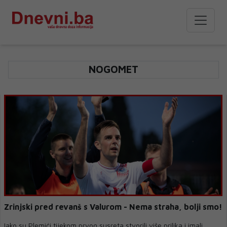
NOGOMET
Zrinjski pred revanš s Valurom - Nema straha, bolji smo!
Iako su Plemići tijekom prvog susreta stvorili više prilika i imali