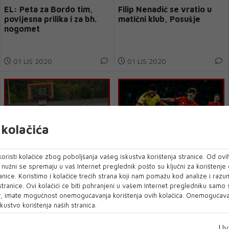
EL: Peta za Bordo tim,
Filip Nenadić se vratio u
povijesna prilika i za bh.
matični klub, Posušje
nogomet
01 LIS 2020
01 LIS 2020
kolačića
oristi kolačiće zbog poboljšanja vašeg iskustva korištenja stranice. Od ovih
o nužni se spremaju u vaš Internet preglednik pošto su ključni za korištenje
Vučić: Neulazak u viši rang
Bavarcima peti trofej ove
anice. Koristimo i kolačiće trećih strana koji nam pomažu kod analize i razu
nama neće poremetiti
godine
 stranice. Ovi kolačići će biti pohranjeni u vašem Internet pregledniku samo
dugoročne planove
, imate mogućnost onemogućavanja korištenja ovih kolačića. Onemogućavan
kustvo korištenja naših stranica.
01 LIS 2020
01 LIS 2020
Uv