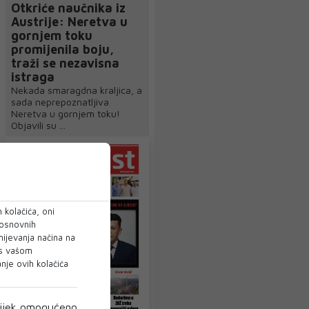
Otkriće naučnika iz
Austrije: Neretva u
gornjem toku
promijenila boju,
traži se nezavisna
istraga
Nekada smaragdna kraljica, a
sada neprepoznatljiva
Neretva u gornjem toku!
Objavili su ...
 kolačića, oni
 osnovnih
mijevanja načina na
 s vašom
je ovih kolačića
ijek omogućeno