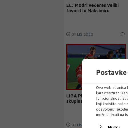
EL: Modri večeras veliki
favoriti u Maksimiru
01 LIS 2020
Postavke 
Ova web stranica k
karakterizirani ka
LIGA PRVAKA: Ždrijeb
funkcionalnosti str
skupina danas od 17h
koji koristite naše
dozvolom. Također
može utjecati na is
01 LIS 2020
Nužni