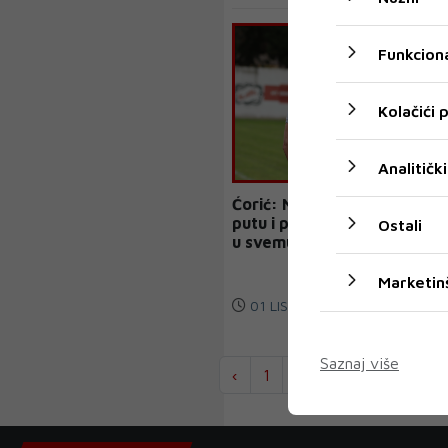
Funkciona
Kolačići
Analitički
Ćorić: Na dobrom smo
putu i pokušavamo uživati
Ostali
u svemu ovome
Marketin
01 LIS 2020
Saznaj više
‹
1
2
...
943
944