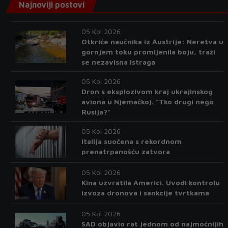
Najnoviji postovi
05 Kol 2026
Otkriće naučnika iz Austrije: Neretva u
gornjem toku promijenila boju, traži
se nezavisna istraga
05 Kol 2026
Dron s eksplozivom kraj ukrajinskog
aviona u Njemačkoj. "Tko drugi nego
Rusija?"
05 Kol 2026
Italija suočena s rekordnom
prenatrpanošću zatvora
05 Kol 2026
Kina uzvratila Americi. Uvodi kontrolu
izvoza dronova i sankcije tvrtkama
05 Kol 2026
SAD objavio rat jednom od najmoćnijih