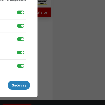
U novom broju pročitajte
Sačuvaj