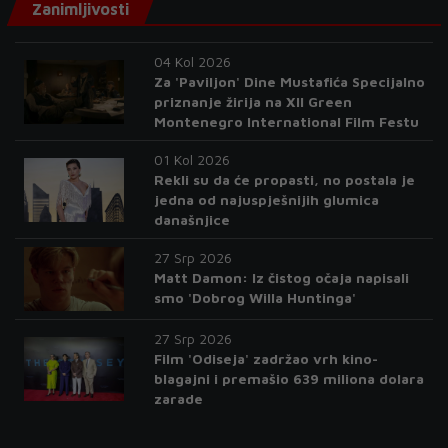
Zanimljivosti
04 Kol 2026
Za 'Paviljon' Dine Mustafića Specijalno
priznanje žirija na XII Green
Montenegro International Film Festu
01 Kol 2026
Rekli su da će propasti, no postala je
jedna od najuspješnijih glumica
današnjice
27 Srp 2026
Matt Damon: Iz čistog očaja napisali
smo 'Dobrog Willa Huntinga'
27 Srp 2026
Film 'Odiseja' zadržao vrh kino-
blagajni i premašio 639 miliona dolara
zarade