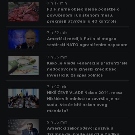
7 h 17 min
FBiH nema objedinjene podatke o
povučenom i uništenom mesu,
prekršaji utvrđeni u 40 kontrola
7 h 32 min
Američki mediji: Putin bi mogao
testirati NATO ograničenim napadom
7 h 36 min
Kako je Vlada Federacije prezentirala
nedogovoreni kineski kredit kao
investiciju za spas bolnica
7 h 40 min
NIKŠIĆEVE VLADE Nakon 2014. masa
Nikšićevih ministara završila je na
sudu, što će biti nakon ovog
mandata?
9 h 35 min
Američki zakonodavci pozivaju
Trumpa da uvede sankcije Dodiku