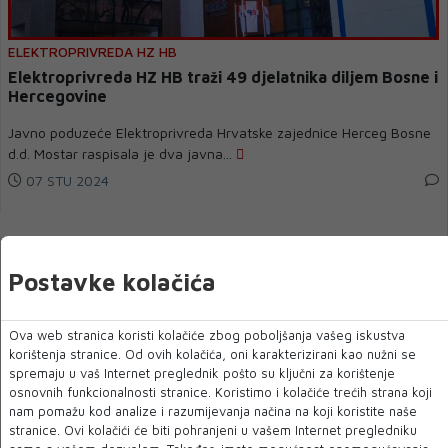
ELEKTROPRIVREDA HZ HB
Elektroprivreda HZ HB traži 49 djelatnika diljem Bosne i
Hercegovine
Javno poduzeće Elektroprivreda Hrvatske zajednice Herceg Bosne
d.d. Mostar raspisala je dva javna...
07 STU 2024
Postavke kolačića
Ova web stranica koristi kolačiće zbog poboljšanja vašeg iskustva
korištenja stranice. Od ovih kolačića, oni karakterizirani kao nužni se
spremaju u vaš Internet preglednik pošto su ključni za korištenje
osnovnih funkcionalnosti stranice. Koristimo i kolačiće trećih strana koji
nam pomažu kod analize i razumijevanja načina na koji koristite naše
stranice. Ovi kolačići će biti pohranjeni u vašem Internet pregledniku
PLAĆA