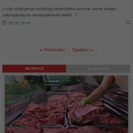
U cilju suzbijanja ozbiljnog nedostatka stručne radne snage i
zabrinjavajuće nezaposlenosti mladi...
28 LIS 2024
« Prethodni
Sljedeći »
NAJNOVIJE
NAJČITANIJE