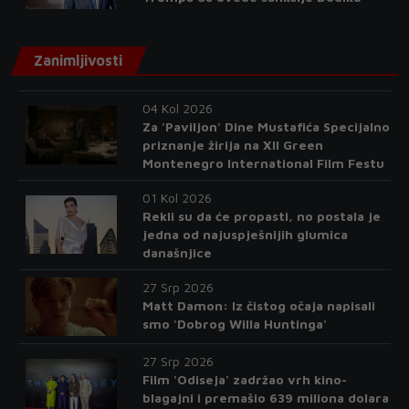
Zanimljivosti
04 Kol 2026
Za 'Paviljon' Dine Mustafića Specijalno
priznanje žirija na XII Green
Montenegro International Film Festu
01 Kol 2026
Rekli su da će propasti, no postala je
jedna od najuspješnijih glumica
današnjice
27 Srp 2026
Matt Damon: Iz čistog očaja napisali
smo 'Dobrog Willa Huntinga'
27 Srp 2026
Film 'Odiseja' zadržao vrh kino-
blagajni i premašio 639 miliona dolara