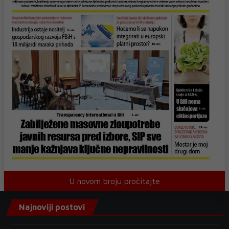
U novom broju pročitajte
Najnoviji postovi