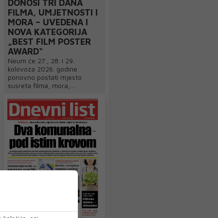
DONOSI TRI DANA
FILMA, UMJETNOSTI I
MORA – UVEDENA I
NOVA KATEGORIJA
„BEST FILM POSTER
AWARD“
Neum će 27., 28. i 29.
kolovoza 2026. godine
ponovno postati mjesto
susreta filma, mora,...