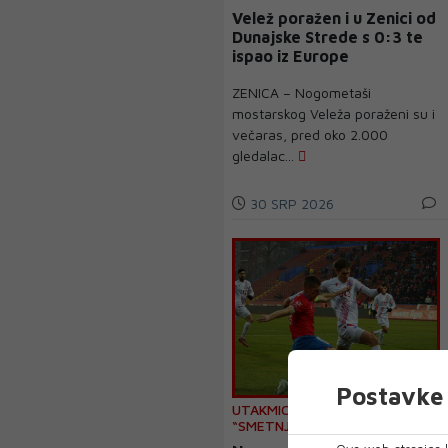
Velež poražen i u Zenici od
Dunajske Strede s 0:3 te
ispao iz Europe
ZENICA – Nogometaši
mostarskog Veleža poraženi su i
večaras, pred oko 2.000
gledalac...
30 SRP 2026
Postavke 
UTAKMICA KOJA JE UVIJEK
“SMETNJA”