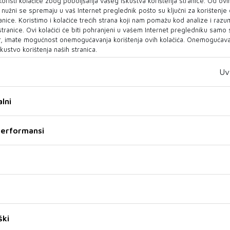
oristi kolačiće zbog poboljšanja vašeg iskustva korištenja stranice. Od ovih
Alajbegović na kraju ipak u
Hadžiahmetović želja
o nužni se spremaju u vaš Internet preglednik pošto su ključni za korištenje
Juventusu
Konyaspora i Hulla
anice. Koristimo i kolačiće trećih strana koji nam pomažu kod analize i razu
 stranice. Ovi kolačići će biti pohranjeni u vašem Internet pregledniku samo
Juventus će za Kerimove usluge
Poseban faktor u priči mogao bi
, imate mogućnost onemogućavanja korištenja ovih kolačića. Onemogućavan
platiti početnih 33 milijuna eura,
biti trener Ilhan Palut, koji je već
kustvo korištenja naših stranica.
dok bi kroz bonuse ukupna
surađivao s
vrije...
Hadžiahmetovićem...
Uv
30 SRP 2026
30 SRP 2026
lni
 performansi
PO UZORU NA KOBEA
OVDJE JE SVE POČELO, TU ĆE I
ZAVRŠITI
LeBron će živjeti u New
Neymar uskoro završava
Yorku, a igrati i trenirati u
ški
karijeru
Philadelphiji