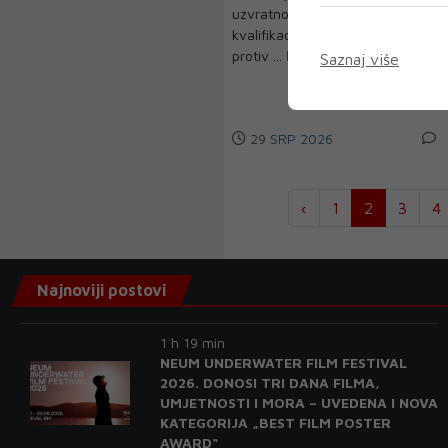
uzvratnoj utakmici druge
kvalifikacijske runde Lige prvaka
protiv ...
Saznaj više
29 SRP 2026
‹
1
2
3
4
Najnoviji postovi
1 h 19 min
NEUM UNDERWATER FILM FESTIVAL
2026. DONOSI TRI DANA FILMA,
UMJETNOSTI I MORA – UVEDENA I NOVA
KATEGORIJA „BEST FILM POSTER
AWARD“