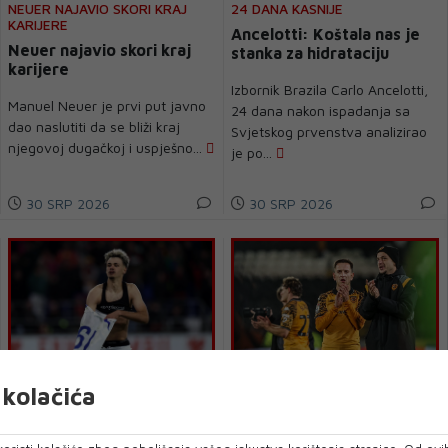
NEUER NAJAVIO SKORI KRAJ
24 DANA KASNIJE
KARIJERE
Ancelotti: Koštala nas je
Neuer najavio skori kraj
stanka za hidrataciju
karijere
Izbornik Brazila Carlo Ancelotti,
Manuel Neuer je prvi put javno
24 dana nakon ispadanja sa
dao naslutiti da se bliži kraj
Svjetskog prvenstva analizirao
njegovoj dugačkoj i uspješno...
je po...
30 SRP 2026
30 SRP 2026
kolačića
PJANIĆ POKVARIO
BESIKTAS NE RAČUNA NA BH.
CHELSEAJEVE PLANOVE
REPREZENTATIVCA