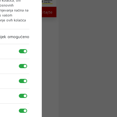
 kolačića, oni
 osnovnih
mijevanja načina na
U novom broju pročitajte
 s vašom
je ovih kolačića
ijek omogućeno