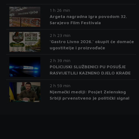
1 h 26 min
Argeta nagradna igra povodom 32.
Sarajevo Film Festivala
2 h 23 min
'Gastro Livno 2026.' okupit će domaće
ugostitelje i proizvođače
2 h 39 min
POLICIJSKI SLUŽBENICI PU POSUŠJE
RASVIJETLILI KAZNENO DJELO KRAĐE
2 h 59 min
Njemački mediji: Posjet Zelenskog
Srbiji prvenstveno je politički signal