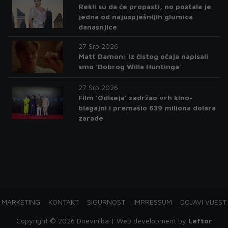
Rekli su da će propasti, no postala je
jedna od najuspješnijih glumica
današnjice
27 Srp 2026
Matt Damon: Iz čistog očaja napisali
smo 'Dobrog Willa Huntinga'
27 Srp 2026
Film 'Odiseja' zadržao vrh kino-
blagajni i premašio 639 miliona dolara
zarade
MARKETING
KONTAKT
SIGURNOST
IMPRESSUM
DOJAVI VIJEST
Copyright © 2026 Dnevni.ba | Web development by
Leftor