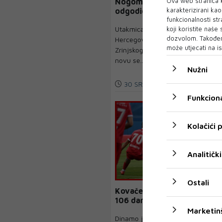
Ova web stranica k
Nogometni savez ponovno
karakterizirani ka
odgodio Superkup
funkcionalnosti str
Utakmica Superkupa Bosne i
koji koristite naše
dozvolom. Također
Hercegovine između Borca i
može utjecati na is
Zrinjskog, koja je trebala otvoriti
novu se...
Nužni
30 SRP 2026
Funkciona
Kolačići
Analitički
Ostali
Kovačević hvali igrače:
106 dana smo bez poraza
Marketin
Dinamo je u utorak pobijedio u