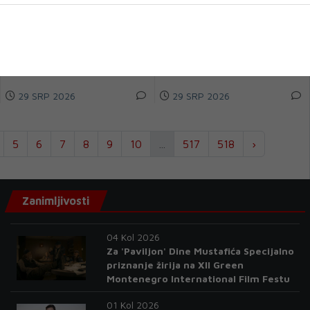
Rano ispadanje Brazila sa
Iako je potpisao za 76erse,
Svjetskog prvenstva izazvalo je
LeBron James neće preseliti u
šok u nogometnom svijetu, a u
Philadelphiju. Jedan od najvećih
sr...
ko&sca...
29 SRP 2026
29 SRP 2026
5
6
7
8
9
10
...
517
518
›
Zanimljivosti
04 Kol 2026
Za 'Paviljon' Dine Mustafića Specijalno
priznanje žirija na XII Green
Montenegro International Film Festu
01 Kol 2026