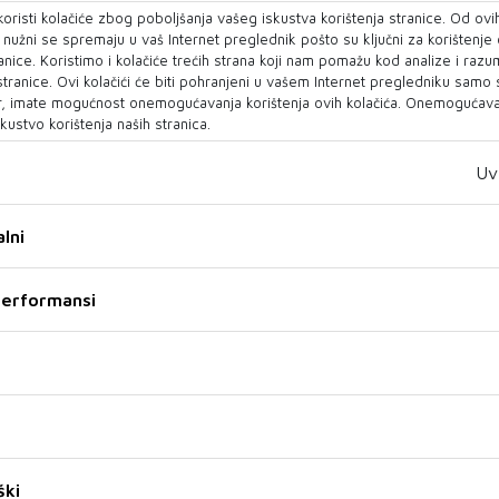
ZZJZ KS - Prijavljena još
U Brčkom pronađeno
oristi kolačiće zbog poboljšanja vašeg iskustva korištenja stranice. Od ovih
tri slučaja leptospiroze na
stotinu nelegalnih
o nužni se spremaju u vaš Internet preglednik pošto su ključni za korištenje
području KS
korisnika gradskog
anice. Koristimo i kolačiće trećih strana koji nam pomažu kod analize i razu
vododvoda
 stranice. Ovi kolačići će biti pohranjeni u vašem Internet pregledniku samo
Prema podacima objavljenim na
U proteklih mjesec dana
, imate mogućnost onemogućavanja korištenja ovih kolačića. Onemogućavan
stranici Zavoda za javno
uposlenici Radne jedinice
kustvo korištenja naših stranica.
zdravstvo Kantona Sarajevo, u
Vodovod i kanalizacija JP
protekla 24 ...
„Komunalno Brčko“ evi...
Uv
05 LIP 2025
15 TRA 2025
lni
 performansi
VREMENSKA PROGNOZA
VREMENSKA PROGNOZA
FHMZBiH: Narednih dana
Umjereno do pretežno
pretežno oblačno, od
obačno vrijeme u BiH, u
ški