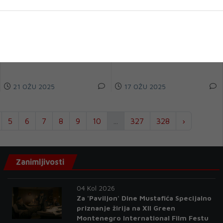
subote popodne kiša
Drvaru 0 stepeni
U Bosni i Hercegovini danas se
Jutros je u Bosni i Hercegovini
očekuje sunčano vrijeme uz
umjereno do pretežno obačno
malu do umjerenu oblačnost.
vrijeme. Temperature zraka u
Vjetar slab...
07 sati...
21 OŽU 2025
17 OŽU 2025
5
6
7
8
9
10
...
327
328
›
Zanimljivosti
04 Kol 2026
Za 'Paviljon' Dine Mustafića Specijalno
priznanje žirija na XII Green
Montenegro International Film Festu