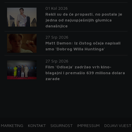
01 Kol 2026
Rekli su da će propasti, no postala je
jedna od najuspješnijih glumica
današnjice
27 Srp 2026
Matt Damon: Iz čistog očaja napisali
smo 'Dobrog Willa Huntinga'
27 Srp 2026
Film 'Odiseja' zadržao vrh kino-
blagajni i premašio 639 miliona dolara
zarade
MARKETING
KONTAKT
SIGURNOST
IMPRESSUM
DOJAVI VIJEST