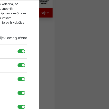
 kolačića, oni
 osnovnih
U novom broju pročitajte
mijevanja načina na
 s vašom
je ovih kolačića
ijek omogućeno