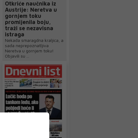
Otkriće naučnika iz
Austrije: Neretva u
gornjem toku
promijenila boju,
traži se nezavisna
istraga
Nekada smaragdna kraljica, a
sada neprepoznatljiva
Neretva u gornjem toku!
Objavili su ...