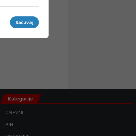
Sačuvaj
Kategorije
DNEVNI
BIH