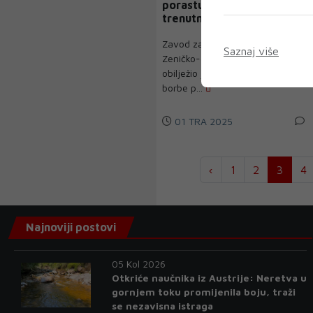
porastu, u ZDK se
trenutno liječi oko 280
osoba
Zavod za bolesti ovisnosti
Saznaj više
Zeničko-dobojskog kantona
obilježio je 1. april i Svjetski dan
borbe p...
01 TRA 2025
‹
1
2
3
4
Najnoviji postovi
05 Kol 2026
Otkriće naučnika iz Austrije: Neretva u
gornjem toku promijenila boju, traži
se nezavisna istraga