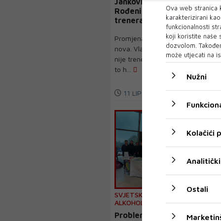
Janković ipak ne ostaje,
Ova web stranica k
Rođeni imaju novog
karakterizirani ka
trenera
funkcionalnosti str
koji koristite naše
Promjena na kluopi Veleža -
dozvolom. Također
nova. Vladimir Janković više
može utjecati na is
nije trener Mostaraca. Jer bit će
to h...
Nužni
11 LIP 2025
Funkciona
Kolačići
Analitički
Ostali
SVJETSKI DAN BORBE PROTIV
ALKOHOLIZMA
Problem alkoholizma u
Marketin