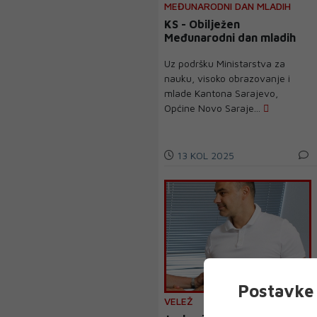
MEĐUNARODNI DAN MLADIH
KS - Obilježen
Međunarodni dan mladih
Uz podršku Ministarstva za
nauku, visoko obrazovanje i
mlade Kantona Sarajevo,
Općine Novo Saraje...
13 KOL 2025
Postavke 
VELEŽ