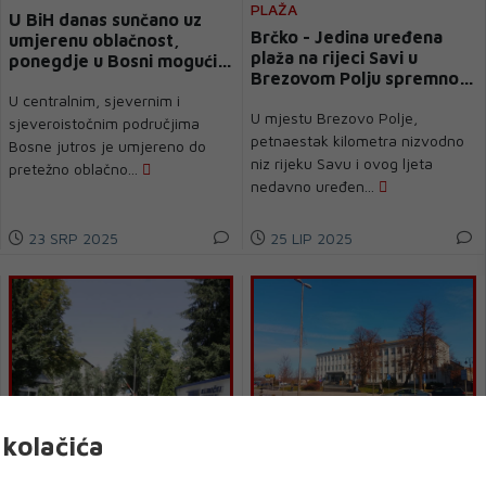
PLAŽA
U BiH danas sunčano uz
Brčko - Jedina uređena
umjerenu oblačnost,
plaža na rijeci Savi u
ponegdje u Bosni mogući
Brezovom Polju spremno
lokalni pljuskovi
dočekuje kupače
U centralnim, sjevernim i
U mjestu Brezovo Polje,
sjeveroistočnim područjima
petnaestak kilometra nizvodno
Bosne jutros je umjereno do
niz rijeku Savu i ovog ljeta
pretežno oblačno...
nedavno uređen...
23 SRP 2025
25 LIP 2025
kolačića
KCUS
BRČKO