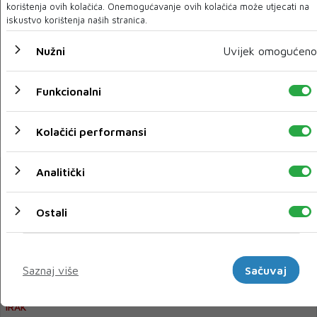
korištenja ovih kolačića. Onemogućavanje ovih kolačića može utjecati na
iskustvo korištenja naših stranica.
Srednjoj i istočnoj Evropi nedostajat će čak 10 miliona
Nužni
Uvijek omogućeno
radnika
Sedam zemalja srednje i istočne Evrope, obuhvaćenih analizom
Funkcionalni
Erste Grupe, do 2050. godine suočiće...
06 KOL 2024
Kolačići performansi
Analitički
Ostali
Marketinški
Saznaj više
Sačuvaj
IRAK