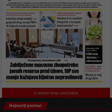
U novom broju pročitajte
Najnoviji postovi