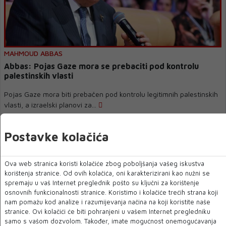
MAHMOUD ABBAS
Abbas: Pojas Gaze mora se prebaciti pod kontrolu
palestinskih vlasti
Pojas Gaze mora biti prebačen pod kontrolu legitimnih palestinskih
vlasti, a izraelski planovi za...
06 KOL 2024
Postavke kolačića
Ova web stranica koristi kolačiće zbog poboljšanja vašeg iskustva
korištenja stranice. Od ovih kolačića, oni karakterizirani kao nužni se
spremaju u vaš Internet preglednik pošto su ključni za korištenje
osnovnih funkcionalnosti stranice. Koristimo i kolačiće trećih strana koji
nam pomažu kod analize i razumijevanja načina na koji koristite naše
stranice. Ovi kolačići će biti pohranjeni u vašem Internet pregledniku
samo s vašom dozvolom. Također, imate mogućnost onemogućavanja