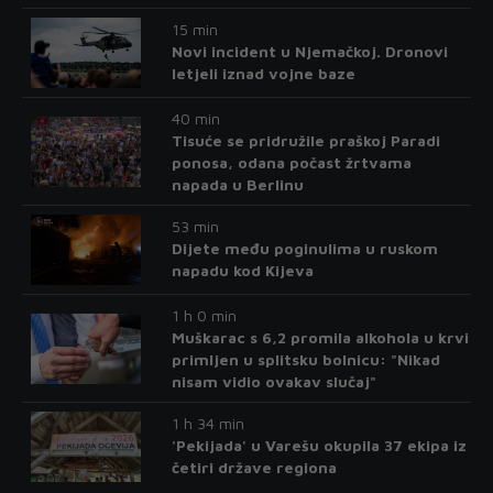
15 min
Novi incident u Njemačkoj. Dronovi
letjeli iznad vojne baze
40 min
Tisuće se pridružile praškoj Paradi
ponosa, odana počast žrtvama
napada u Berlinu
53 min
Dijete među poginulima u ruskom
napadu kod Kijeva
1 h 0 min
Muškarac s 6,2 promila alkohola u krvi
primljen u splitsku bolnicu: "Nikad
nisam vidio ovakav slučaj"
1 h 34 min
'Pekijada' u Varešu okupila 37 ekipa iz
četiri države regiona