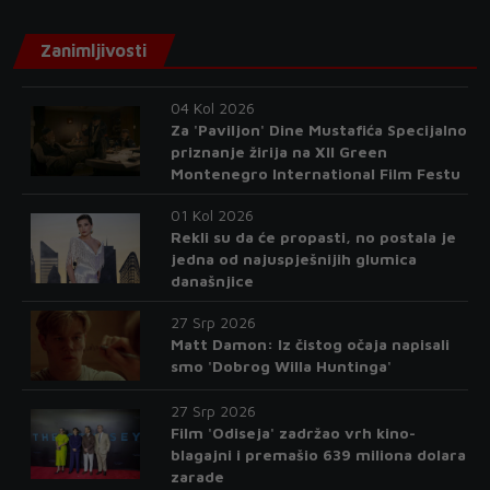
Zanimljivosti
04 Kol 2026
Za 'Paviljon' Dine Mustafića Specijalno
priznanje žirija na XII Green
Montenegro International Film Festu
01 Kol 2026
Rekli su da će propasti, no postala je
jedna od najuspješnijih glumica
današnjice
27 Srp 2026
Matt Damon: Iz čistog očaja napisali
smo 'Dobrog Willa Huntinga'
27 Srp 2026
Film 'Odiseja' zadržao vrh kino-
blagajni i premašio 639 miliona dolara
zarade