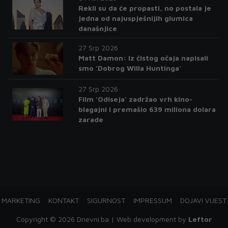
Rekli su da će propasti, no postala je
jedna od najuspješnijih glumica
današnjice
27 Srp 2026
Matt Damon: Iz čistog očaja napisali
smo 'Dobrog Willa Huntinga'
27 Srp 2026
Film 'Odiseja' zadržao vrh kino-
blagajni i premašio 639 miliona dolara
zarade
MARKETING
KONTAKT
SIGURNOST
IMPRESSUM
DOJAVI VIJEST
Copyright © 2026 Dnevni.ba | Web development by
Leftor