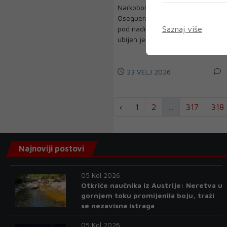
Narkobos Nemesio Rubén
Oseguera Cervantes, poznat
pod nadimkom El Mencho,
Saznaj više
ubijen je jučer u ope...
23 VELJ 2026
‹
1
2
...
317
318
Najnoviji postovi
05 Kol 2026
Otkriće naučnika iz Austrije: Neretva u
gornjem toku promijenila boju, traži
se nezavisna istraga
05 Kol 2026