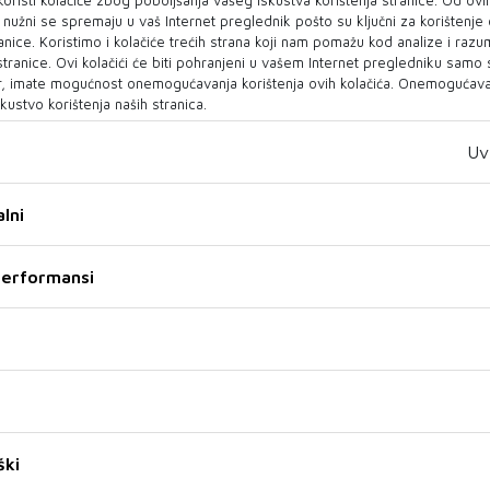
prava nadvladava
Ukrajine strujom
o nužni se spremaju u vaš Internet preglednik pošto su ključni za korištenje
vladavina sile
anice. Koristimo i kolačiće trećih strana koji nam pomažu kod analize i razu
SLOVAČKI premijer Robert Fico
 stranice. Ovi kolačići će biti pohranjeni u vašem Internet pregledniku samo
Ljudska prava su pod napadom
zatražio je od operatera
, imate mogućnost onemogućavanja korištenja ovih kolačića. Onemogućavan
diljem svijeta, upozorio je danas
elektroenergetske mreže da
kustvo korištenja naših stranica.
glavni tajnik Ujedinjenih
danas zaustavi ...
naroda...
Uv
23 VELJ 2026
23 VELJ 2026
lni
 performansi
DONALD TRUMP
JANAF osigurao
Trump: Netflix bi odmah
kontinuitet isporuke nafte
trebao otpustiti rasisticu
ški
NIS-u
ili će snositi posljedice