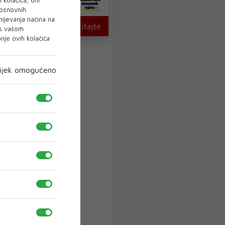
 osnovnih
mijevanja načina na
U novom broju pročitajte
 s vašom
je ovih kolačića
ijek omogućeno