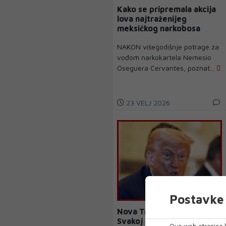
Kako se pripremala akcija
lova najtraženijeg
meksičkog narkobosa
NAKON višegodišnje potrage za
vođom narkokartela Nemesio
Oseguera Cervantes, poznat...
23 VELJ 2026
Postavke 
Nova Trumpova prijetnja:
Svakoj zemlji koja se želi
Ova web stranica k