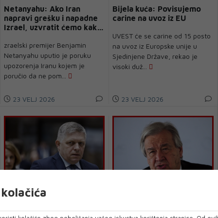
Netanyahu: Ako Iran
Bijela kuća: Povisujemo
napravi grešku i napadne
carine na uvoz iz EU
Izrael, uzvratit ćemo kako
UVEST će se carine od 15 posto
ne može ni zamisliti
zraelski premijer Benjamin
na uvoz iz Europske unije u
Netanyahu uputio je poruku
Sjedinjene Države, rekao je
upozorenja Iranu kojem je
visoki duž...
poručio da ne pom...
23 VELJ 2026
23 VELJ 2026
kolačića
ANTONIO GUTERRES
Fico: Od danas
Šef UN-a:: Vladavinu
zaustavljamo opskrbu
oristi kolačiće zbog poboljšanja vašeg iskustva korištenja stranice. Od ovih