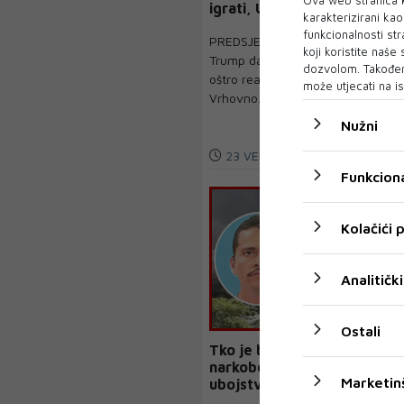
igrati, UPOZORENI STE!!!
karakterizirani ka
funkcionalnosti str
PREDSJEDNIK SAD-a Donald
koji koristite naše
Trump danas je još jednom
dozvolom. Također
oštro reagirao na odluku
može utjecati na is
Vrhovno...
Nužni
23 VELJ 2026
Funkciona
Kolačići
Analitički
Ostali
Tko je bio El Mencho,
narkobos nakon čijeg je
Marketin
ubojstva Meksiko postao
ratna zona