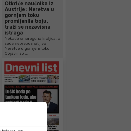
Otkriće naučnika iz
Austrije: Neretva u
gornjem toku
promijenila boju,
traži se nezavisna
istraga
Nekada smaragdna kraljica, a
sada neprepoznatljiva
Neretva u gornjem toku!
Objavili su ...
 kolačića, oni