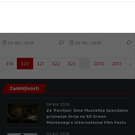
JANAF OFAC licenca omogućuje
Američki predsjednik Donald
nastavak transporta sirove
Trump poručio je da Netflix
nafte prema Naftnoj industriji
mora ukloniti Susan Rice iz svog
Srbije (NI...
upravn...
23 VELJ 2026
23 VELJ 2026
319
320
321
322
323
...
2010
2011
›
Zanimljivosti
04 Kol 2026
Za 'Paviljon' Dine Mustafića Specijalno
priznanje žirija na XII Green
Montenegro International Film Festu
01 Kol 2026