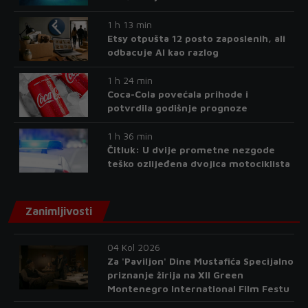
1 h 13 min
Etsy otpušta 12 posto zaposlenih, ali
odbacuje AI kao razlog
1 h 24 min
Coca-Cola povećala prihode i
potvrdila godišnje prognoze
1 h 36 min
Čitluk: U dvije prometne nezgode
teško ozlijeđena dvojica motociklista
Zanimljivosti
04 Kol 2026
Za 'Paviljon' Dine Mustafića Specijalno
priznanje žirija na XII Green
Montenegro International Film Festu