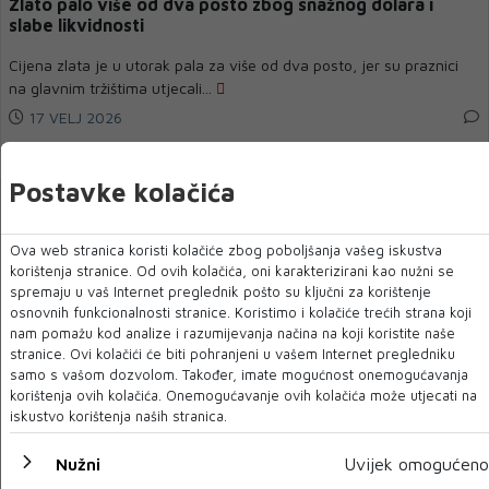
Zlato palo više od dva posto zbog snažnog dolara i
slabe likvidnosti
Cijena zlata je u utorak pala za više od dva posto, jer su praznici
na glavnim tržištima utjecali...
17 VELJ 2026
Postavke kolačića
Ova web stranica koristi kolačiće zbog poboljšanja vašeg iskustva
korištenja stranice. Od ovih kolačića, oni karakterizirani kao nužni se
spremaju u vaš Internet preglednik pošto su ključni za korištenje
osnovnih funkcionalnosti stranice. Koristimo i kolačiće trećih strana koji
nam pomažu kod analize i razumijevanja načina na koji koristite naše
stranice. Ovi kolačići će biti pohranjeni u vašem Internet pregledniku
samo s vašom dozvolom. Također, imate mogućnost onemogućavanja
korištenja ovih kolačića. Onemogućavanje ovih kolačića može utjecati na
HILLARY CLINTON
iskustvo korištenja naših stranica.
Hillary Clinton: Trump zataškava objavu Epsteinovih
spisa, Bill i ja ćemo svjedočiti
Nužni
Uvijek omogućeno