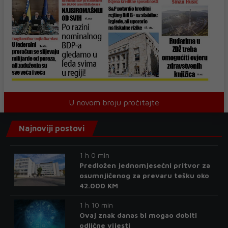
U novom broju pročitajte
Najnoviji postovi
1 h 0 min
Predložen jednomjesečni pritvor za
osumnjičenog za prevaru tešku oko
42.000 KM
1 h 10 min
Ovaj znak danas bi mogao dobiti
odlične vijesti