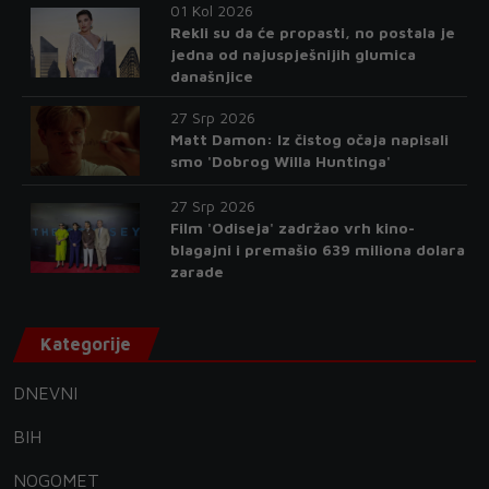
01 Kol 2026
Rekli su da će propasti, no postala je
jedna od najuspješnijih glumica
današnjice
27 Srp 2026
Matt Damon: Iz čistog očaja napisali
smo 'Dobrog Willa Huntinga'
27 Srp 2026
Film 'Odiseja' zadržao vrh kino-
blagajni i premašio 639 miliona dolara
zarade
Kategorije
DNEVNI
BIH
NOGOMET