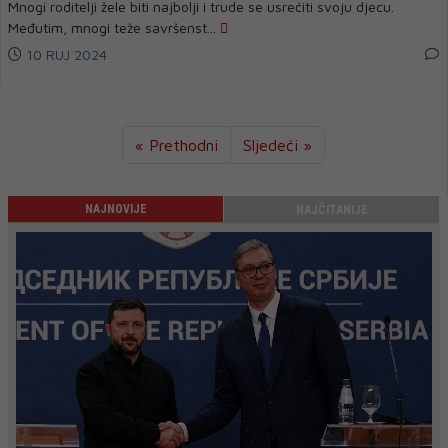
Mnogi roditelji žele biti najbolji i trude se usrećiti svoju djecu.
Međutim, mnogi teže savršenst...
10 RUJ 2024
« Prethodni
Sljedeći »
NAJNOVIJE
NAJČITANIJE