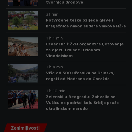
tvornicu dronova
31 min
Potvrđene teške ozljede glave i
kralježnice nakon sudara vlakova HŽ-a
1 h 1 min
Crveni križ ŽZH organizira ljetovanje
za djecu i mlade u Novom
Vinodolskom
1 h 4 min
Više od 500 učesnika na Drinskoj
regati od Modrana do Goražda
1 h 10 min
Zelenski u Beogradu: Zahvalio se
Vučiću na podršci koju Srbija pruža
ukrajinskom narodu
Zanimljivosti