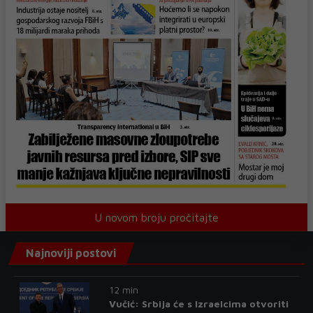
U novom broju pročitajte
Najnoviji postovi
12 min
Vučić: Srbija će s Izraelcima otvoriti