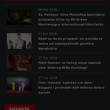
04 Kol 2026
Za 'Paviljon' Dine Mustafića Specijalno
priznanje žirija na XII Green
Montenegro International Film Festu
01 Kol 2026
Rekli su da će propasti, no postala je
jedna od najuspješnijih glumica
današnjice
27 Srp 2026
Matt Damon: Iz čistog očaja napisali
smo 'Dobrog Willa Huntinga'
27 Srp 2026
Film 'Odiseja' zadržao vrh kino-
blagajni i premašio 639 miliona dolara
zarade
Kategorije