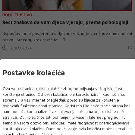
RODITELJSTVO
Šest znakova da vam djeca vjeruju, prema psihologinji
Uspostavljanje povjerenja s djecom važno je za njihov emocionalni
razvoj. Srećom, kroz različite ...
12 RUJ 2024
Postavke kolačića
Ova web stranica koristi kolačiće zbog poboljšanja vašeg iskustva
korištenja stranice. Od ovih kolačića, oni karakterizirani kao nužni se
spremaju u vaš Internet preglednik pošto su ključni za korištenje
osnovnih funkcionalnosti stranice. Koristimo i kolačiće trećih strana koji
nam pomažu kod analize i razumijevanja načina na koji koristite naše
stranice. Ovi kolačići će biti pohranjeni u vašem Internet pregledniku
samo s vašom dozvolom. Također, imate mogućnost onemogućavanja
AUTIZAM
korištenja ovih kolačića. Onemogućavanje ovih kolačića može utjecati na
iskustvo korištenja naših stranica.