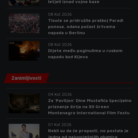
letjeli iznad vojne baze
08 Kol 2026
Tisuće se pridružile praškoj Paradi
ponosa, odana počast žrtvama
napada u Berlinu
08 Kol 2026
Dijete među poginulima u ruskom
napadu kod Kijeva
Zanimljivosti
04 Kol 2026
Za 'Paviljon' Dine Mustafića Specijalno
priznanje žirija na XII Green
Montenegro International Film Festu
01 Kol 2026
Rekli su da će propasti, no postala je
jedna od najuspješnijih glumica