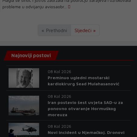
Magla se sinoć i jutros zadržala na području Sarajeva i uzrokovala
probleme u odvijanju aviosaobr...
« Prethodni
Sljedeći »
Najnoviji postovi
08 Kol 2026
Preminuo ugledni mostarski
kardiokirurg Sead Mulahasanović
08 Kol 2026
Iran postavio šest uvjeta SAD-u za
ponovno otvaranje Hormuškog
moreuza
08 Kol 2026
Novi incident u Njemačkoj. Dronovi