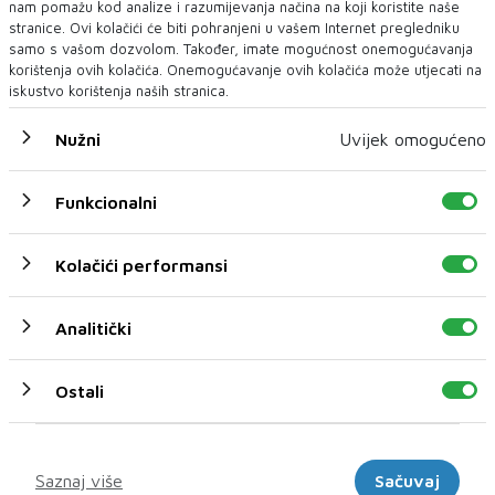
nam pomažu kod analize i razumijevanja načina na koji koristite naše
stranice. Ovi kolačići će biti pohranjeni u vašem Internet pregledniku
samo s vašom dozvolom. Također, imate mogućnost onemogućavanja
korištenja ovih kolačića. Onemogućavanje ovih kolačića može utjecati na
iskustvo korištenja naših stranica.
Nužni
Uvijek omogućeno
NJEMAČKA
Funkcionalni
Pao informatički sustav na njemačkim aerodromima
ZRAČNE luke diljem Njemačke su bile pogođene ispadom
Kolačići performansi
informatičkog sustava koji je utjecao na pol...
Analitički
Ostali
Marketinški
Saznaj više
Sačuvaj