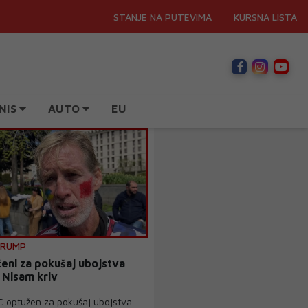
STANJE NA PUTEVIMA
KURSNA LISTA
NIS
AUTO
EU
TRUMP
eni za pokušaj ubojstva
 Nisam kriv
optužen za pokušaj ubojstva