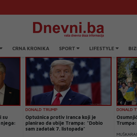
CRNA KRONIKA
SPORT
LIFESTYLE
BIZ
DONALD TRUMP
DONALD 
i su
Optužnica protiv Iranca koji je
Osumnjič
 njega:
planirao da ubije Trampa: "Dobio
Trumpa:
sam zadatak 7. listopada"
MUŠKARAC 