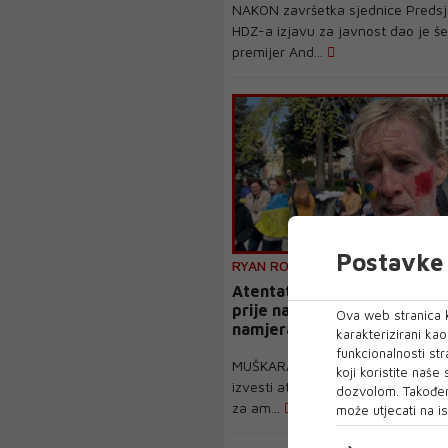
NAKON završetka sjednice Predsj
HDZ-a izjavu za javnost dao je šef
premijer And...
Postavke 
RYAN ROUTH
Atentator na Trumpa mjese
prije napada u poruci napis
Ova web stranica k
namjerava ubiti
karakterizirani ka
funkcionalnosti str
MUŠKARAC osumnjičen da je pok
koji koristite naše
izvesti atentat na republikanskog
dozvolom. Također
za am...
može utjecati na is