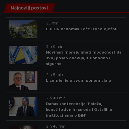
Najnoviji postovi
38 min
EUFOR nadomak Foče izveo vježbu
2 h 0 min
Novinari moraju imati mogućnost da
svoj posao obavljaju slobodno i
sigurno
2 h 5 min
Licemjerje u svom punom sjaju
2 h 40 min
Danas konferencija 'Položaj
konstitutivnih naroda i Ostalih u
institucijama u BiH'
2 h 46 min