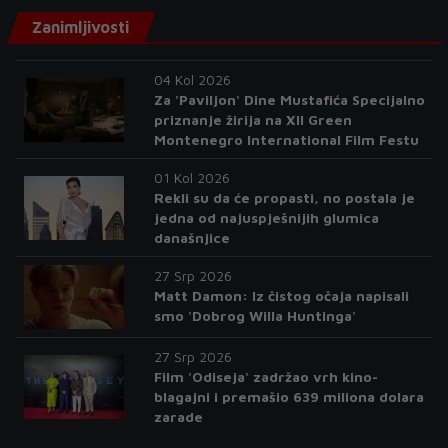
Zanimljivosti
04 Kol 2026
Za 'Paviljon' Dine Mustafića Specijalno
priznanje žirija na XII Green
Montenegro International Film Festu
01 Kol 2026
Rekli su da će propasti, no postala je
jedna od najuspješnijih glumica
današnjice
27 Srp 2026
Matt Damon: Iz čistog očaja napisali
smo 'Dobrog Willa Huntinga'
27 Srp 2026
Film 'Odiseja' zadržao vrh kino-
blagajni i premašio 639 miliona dolara
zarade