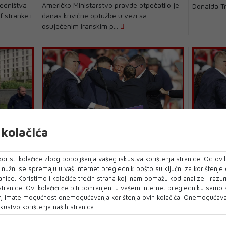
edništva
Američko Ministarstvo pravde otpečatilo je
Donalda Tr
 stranke i
danas krivične optužbe u vezi sa
osujećenim iranskim p...
kolačića
DONALD TRUMP
DONALD 
cima
Trump pristao na razgovor s FBI-em
Novi det
ao da ga
u vezi atentata
Trampa: 
oristi kolačiće zbog poboljšanja vašeg iskustva korištenja stranice. Od ovih
imao bo
o nužni se spremaju u vaš Internet preglednik pošto su ključni za korištenje
Kandidat za predsjednika SAD-a i bivši
anice. Koristimo i kolačiće trećih strana koji nam pomažu kod analize i razu
ušao
Letio je d
stanovnik Bijele kuće Donald Trump pristao
 stranice. Ovi kolačići će biti pohranjeni u vašem Internet pregledniku samo
 kandidata
mitinga ne
je na ra...
, imate mogućnost onemogućavanja korištenja ovih kolačića. Onemogućavan
područje, a
kustvo korištenja naših stranica.