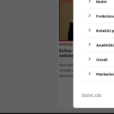
Nužni
Funkciona
Kolačići
KIMBERLY CHEATLE
Analitički
Šefica Tajne službe dala ot
saslušanja o atentatu na T
Ostali
Ravnateljica američke tajne služb
Cheatle podnijela je ostavku u je
Marketin
ispitivanja sigur...
Saznaj više