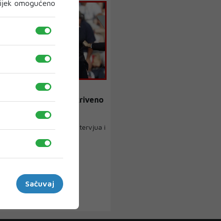
ijek omogućeno
r na Trumpa je prije
e snimao dronom, otkriveno
ve guglao
su obavili više od 200 intervjua i
i njegovu telefonsku ...
Sačuvaj