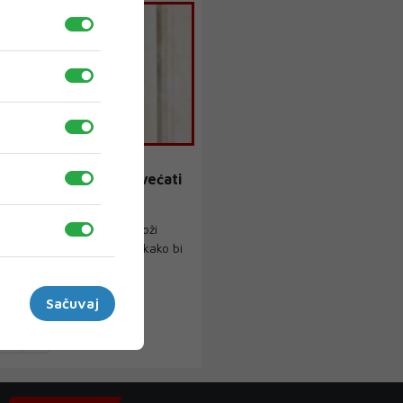
TAILLEAU
 ministar: “Cilj je povećati
ilegalnih migranata”
će vjerojatno zauzeti stroži
ma imigraciji i sigurnosti kako bi
...
Sačuvaj
22
›