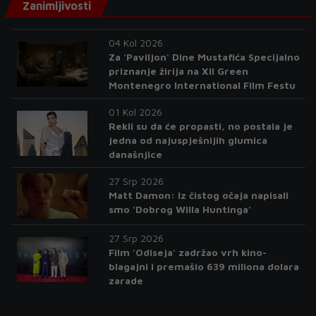
Zanimljivosti
04 Kol 2026
Za 'Paviljon' Dine Mustafića Specijalno
priznanje žirija na XII Green
Montenegro International Film Festu
01 Kol 2026
Rekli su da će propasti, no postala je
jedna od najuspješnijih glumica
današnjice
27 Srp 2026
Matt Damon: Iz čistog očaja napisali
smo 'Dobrog Willa Huntinga'
27 Srp 2026
Film 'Odiseja' zadržao vrh kino-
blagajni i premašio 639 miliona dolara
zarade