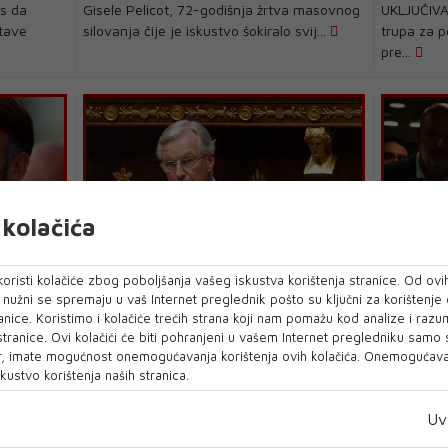
as da
Gisele Pelicot, 72-godišnja žrtva masovnog
UKLJUČIVA
stave
silovanja čije je iskustvo šokiralo svij...
trupa za p
pre...
kolačića
MICHEL BARNIER
MARINE L
oristi kolačiće zbog poboljšanja vašeg iskustva korištenja stranice. Od ovih
upe na
Premijer Francuske: Naša zemlja
Počelo s
o nužni se spremaju u vaš Internet preglednik pošto su ključni za korištenje
mora bolje kontrolirati svoje granice
nevina: 
anice. Koristimo i kolačiće trećih strana koji nam pomažu kod analize i razu
pitanja”
 stranice. Ovi kolačići će biti pohranjeni u vašem Internet pregledniku samo
 Macron
FRANCUSKA mora bolje kontrolirati svoje
, imate mogućnost onemogućavanja korištenja ovih kolačića. Onemogućavan
Čelnica fr
koje se
granice, rekao je danas premijer Michel
kustvo korištenja naših stranica.
Pen u pone
Barnier u govoru ...
sudu...
Uv