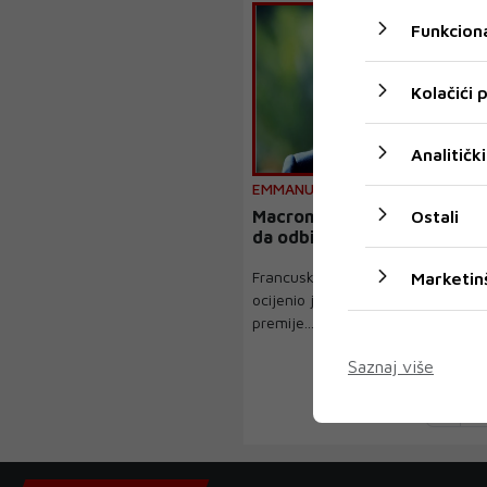
Funkciona
Kolačići
Analitički
EMMANUEL MACRON
Ostali
Macron: Bila bi greška Net
da odbije prekid vatre u Li
Francuski predsjednik Emmanuel
Marketin
ocijenio je da bi bila "pogreška" i
premije...
Saznaj više
‹
1