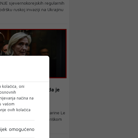
NJE sjevernokorejskih regularnih
odršku ruskoj invaziji na Ukrajinu
E PEN
 kolačića, oni
uđenje Le Pen, kaže da je
 osnovnih
“Odgovorit ću na sva
mijevanja načina na
 s vašom
je ovih kolačića
ancuske krajnje desnice Marine Le
djeljak se pojavila na pariškom
ijek omogućeno