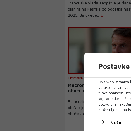
Francuska vlada saopštila je dan
planira najkasnije do početka na
2025. da uvede...
Postavke 
EMMANUEL MACRON
Ova web stranica k
Macron obišao ukrajinske tr
karakterizirani ka
obuci u Francuskoj
funkcionalnosti str
koji koristite naše
Francuski predsjednik Emmanuel
dozvolom. Također
obišao je danas ukrajinske trupe, 
može utjecati na is
obučavaju ...
Nužni