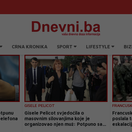
CRNA KRONIKA
SPORT
LIFESTYLE
BIZ
GISELE PELICOT
FRANCUS
otpunu
Gisele Pelicot svjedočila o
Francusk
telefona
masovnim silovanjima koje je
poslala t
organizovao njen muž: Potpuno sam
eskalaci
uništena