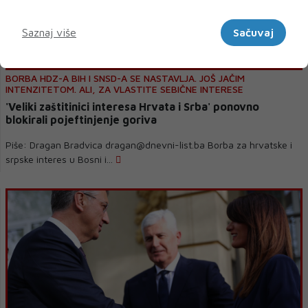
Marketinški
Saznaj više
Sačuvaj
BORBA HDZ-A BIH I SNSD-A SE NASTAVLJA. JOŠ JAČIM
INTENZITETOM. ALI, ZA VLASTITE SEBIČNE INTERESE
'Veliki zaštitinici interesa Hrvata i Srba' ponovno
blokirali pojeftinjenje goriva
Piše: Dragan Bradvica dragan@dnevni-list.ba Borba za hrvatske i
srpske interes u Bosni i...