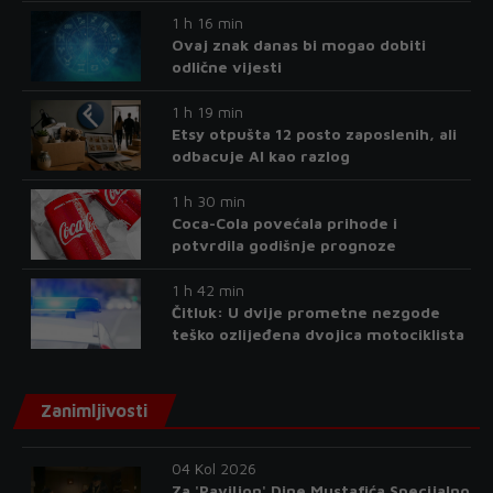
1 h 16 min
Ovaj znak danas bi mogao dobiti
odlične vijesti
1 h 19 min
Etsy otpušta 12 posto zaposlenih, ali
odbacuje AI kao razlog
1 h 30 min
Coca-Cola povećala prihode i
potvrdila godišnje prognoze
1 h 42 min
Čitluk: U dvije prometne nezgode
teško ozlijeđena dvojica motociklista
Zanimljivosti
04 Kol 2026
Za 'Paviljon' Dine Mustafića Specijalno