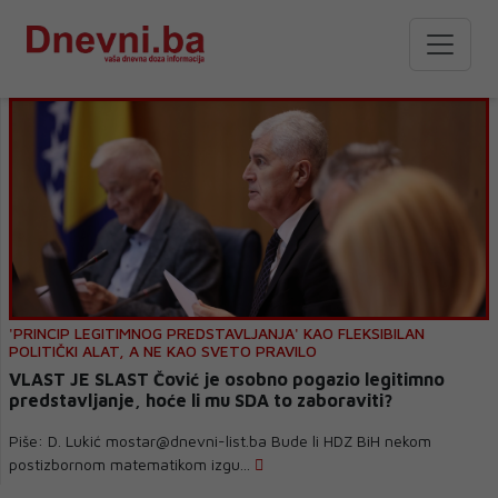
'PRINCIP LEGITIMNOG PREDSTAVLJANJA' KAO FLEKSIBILAN
POLITIČKI ALAT, A NE KAO SVETO PRAVILO
VLAST JE SLAST Čović je osobno pogazio legitimno
predstavljanje, hoće li mu SDA to zaboraviti?
Piše: D. Lukić mostar@dnevni-list.ba Bude li HDZ BiH nekom
postizbornom matematikom izgu...