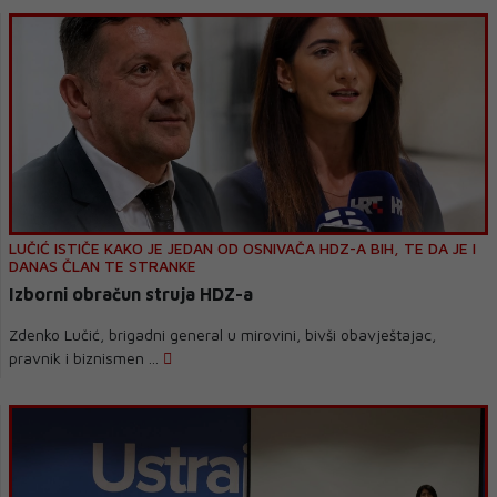
LUČIĆ ISTIČE KAKO JE JEDAN OD OSNIVAČA HDZ-A BIH, TE DA JE I
DANAS ČLAN TE STRANKE
Izborni obračun struja HDZ-a
Zdenko Lučić, brigadni general u mirovini, bivši obavještajac,
pravnik i biznismen ...