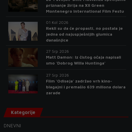
priznanje žirija na XII Green
Montenegro International Film Festu
01 Kol 2026
Rekli su da će propasti, no postala je
jedna od najuspješnijih glumica
današnjice
27 Srp 2026
Matt Damon: Iz čistog očaja napisali
smo 'Dobrog Willa Huntinga'
27 Srp 2026
Film 'Odiseja' zadržao vrh kino-
blagajni i premašio 639 miliona dolara
zarade
Kategorije
DNEVNI