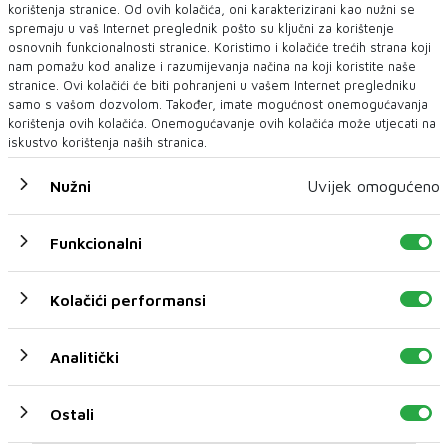
korištenja stranice. Od ovih kolačića, oni karakterizirani kao nužni se
spremaju u vaš Internet preglednik pošto su ključni za korištenje
osnovnih funkcionalnosti stranice. Koristimo i kolačiće trećih strana koji
nam pomažu kod analize i razumijevanja načina na koji koristite naše
stranice. Ovi kolačići će biti pohranjeni u vašem Internet pregledniku
samo s vašom dozvolom. Također, imate mogućnost onemogućavanja
korištenja ovih kolačića. Onemogućavanje ovih kolačića može utjecati na
iskustvo korištenja naših stranica.
Nužni
Uvijek omogućeno
DODIK I ČOVIĆ NAKON SASTANKA STRANAČKIH IZASLANSTAVA U
BANJA LUCI
Funkcionalni
Najavljen nastavak partnerstva SNSD-a i HDZ BiH
: Kako je najavljeni, dvije će stranke dati suglasnost i na usvajanje
Kolačići performansi
Proračuna BiH U Banja Luci...
Analitički
Ostali