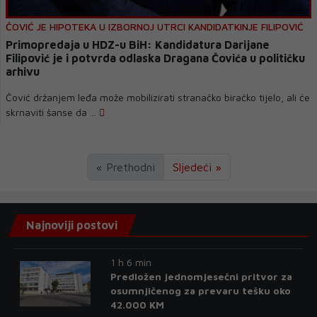
ČOVIĆ JE HIPOTEKA U IZBORNOJ UTRCI KANDIDATKINJE FILIPOVIĆ
Primopredaja u HDZ-u BiH: Kandidatura Darijane
Filipović je i potvrda odlaska Dragana Čovića u političku
arhivu
Čović držanjem leđa može mobilizirati stranačko biračko tijelo, ali će
skrnaviti šanse da ...
« Prethodni
Sljedeći »
Najnoviji postovi
1 h 6 min
Predložen jednomjesečni pritvor za
osumnjičenog za prevaru tešku oko
42.000 KM