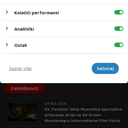
13 min
VLAST JE SLAST Čović je osobno
Kolačići performansi
pogazio legitimno predstavljanje,
hoće li mu SDA to zaboraviti?
Analitički
42 min
Epidemija ebole u Kongu najveća u
povijesti zemlje. SAD šalje dodatnu
Ostali
pomoć
55 min
Marketinški
Izraelski doseljenici napali palestinsko
Saznaj više
Sačuvaj
selo na Zapadnoj obali, palili kuće
Zanimljivosti
04 Kol 2026
Za 'Paviljon' Dine Mustafića Specijalno
priznanje žirija na XII Green
Montenegro International Film Festu