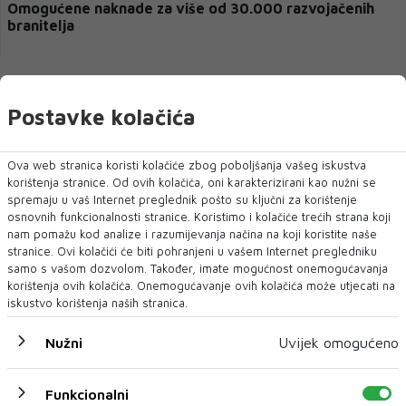
Omogućene naknade za više od 30.000 razvojačenih
branitelja
« Prethodni
Sljedeći »
Postavke kolačića
Ova web stranica koristi kolačiće zbog poboljšanja vašeg iskustva
korištenja stranice. Od ovih kolačića, oni karakterizirani kao nužni se
Najnoviji postovi
spremaju u vaš Internet preglednik pošto su ključni za korištenje
osnovnih funkcionalnosti stranice. Koristimo i kolačiće trećih strana koji
9 min
nam pomažu kod analize i razumijevanja načina na koji koristite naše
Gdje je najveći, a gdje najmanji
stranice. Ovi kolačići će biti pohranjeni u vašem Internet pregledniku
minimalac u Europi? Kako stoji BiH u
samo s vašom dozvolom. Također, imate mogućnost onemogućavanja
korištenja ovih kolačića. Onemogućavanje ovih kolačića može utjecati na
odnosu na druge?
iskustvo korištenja naših stranica.
11 min
Wall Street: Nvidia među
Nužni
Uvijek omogućeno
dobitnicima, SpaceX među
gubitnicima
Funkcionalni