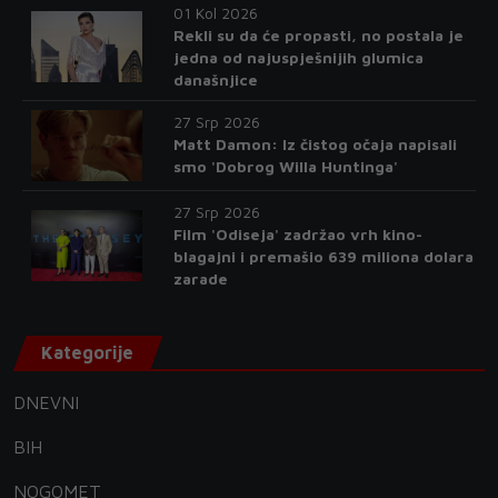
01 Kol 2026
Rekli su da će propasti, no postala je
jedna od najuspješnijih glumica
današnjice
27 Srp 2026
Matt Damon: Iz čistog očaja napisali
smo 'Dobrog Willa Huntinga'
27 Srp 2026
Film 'Odiseja' zadržao vrh kino-
blagajni i premašio 639 miliona dolara
zarade
Kategorije
DNEVNI
BIH
NOGOMET