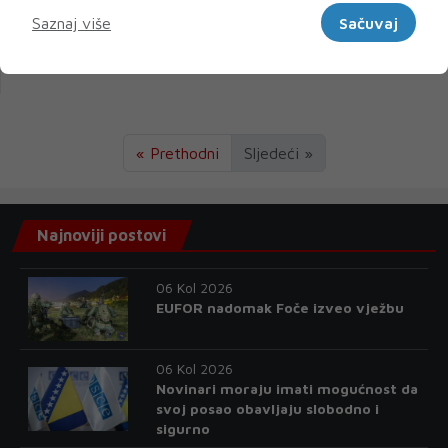
Saznaj više
Sačuvaj
Conte: Otvaranje gospodarstva 4. svibnja, škole tek u
rujnu
« Prethodni
Sljedeći »
Najnoviji postovi
06 Kol 2026
EUFOR nadomak Foče izveo vježbu
06 Kol 2026
Novinari moraju imati mogućnost da
svoj posao obavljaju slobodno i
sigurno