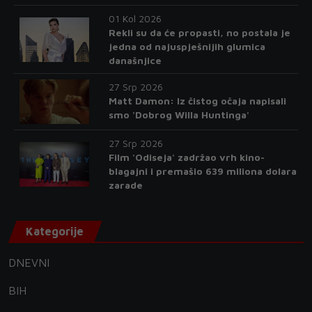
01 Kol 2026
Rekli su da će propasti, no postala je
jedna od najuspješnijih glumica
današnjice
27 Srp 2026
Matt Damon: Iz čistog očaja napisali
smo 'Dobrog Willa Huntinga'
27 Srp 2026
Film 'Odiseja' zadržao vrh kino-
blagajni i premašio 639 miliona dolara
zarade
Kategorije
DNEVNI
BIH