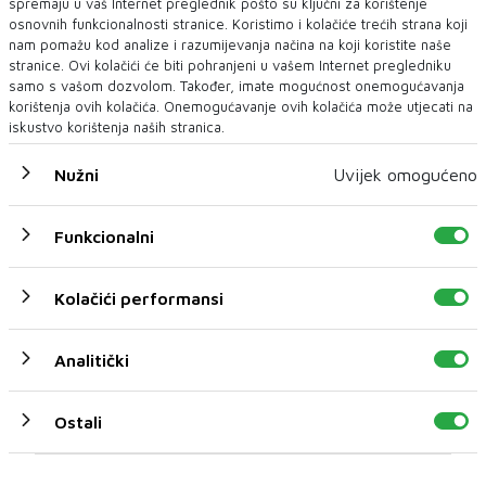
spremaju u vaš Internet preglednik pošto su ključni za korištenje
osnovnih funkcionalnosti stranice. Koristimo i kolačiće trećih strana koji
nam pomažu kod analize i razumijevanja načina na koji koristite naše
stranice. Ovi kolačići će biti pohranjeni u vašem Internet pregledniku
samo s vašom dozvolom. Također, imate mogućnost onemogućavanja
korištenja ovih kolačića. Onemogućavanje ovih kolačića može utjecati na
iskustvo korištenja naših stranica.
Nužni
Uvijek omogućeno
Italija polako izlazi iz najdulje svjetske karantene
Funkcionalni
Kolačići performansi
Analitički
Ostali
Marketinški