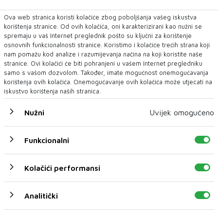
udar
Ova web stranica koristi kolačiće zbog poboljšanja vašeg iskustva
1 h 18 min
korištenja stranice. Od ovih kolačića, oni karakterizirani kao nužni se
U ŽZH brojne vatrogasne
spremaju u vaš Internet preglednik pošto su ključni za korištenje
intervencije, najveći požar u Kongori
osnovnih funkcionalnosti stranice. Koristimo i kolačiće trećih strana koji
nam pomažu kod analize i razumijevanja načina na koji koristite naše
1 h 34 min
stranice. Ovi kolačići će biti pohranjeni u vašem Internet pregledniku
Zvijezde im donose promjenu - dva
samo s vašom dozvolom. Također, imate mogućnost onemogućavanja
znaka koja bi mogla otputovati na
korištenja ovih kolačića. Onemogućavanje ovih kolačića može utjecati na
duže vrijeme
iskustvo korištenja naših stranica.
1 h 44 min
Nužni
Uvijek omogućeno
Velika Britanija će zabraniti
društvene mreže djeci: Počinje
globalni rat protiv algoritama!
Funkcionalni
1 h 49 min
Infantino-va najopasnija ideja dosad:
Kolačići performansi
Projekt koji je trebao promijeniti
Svjetsko prvenstvo – i završio kao
fiasko
Analitički