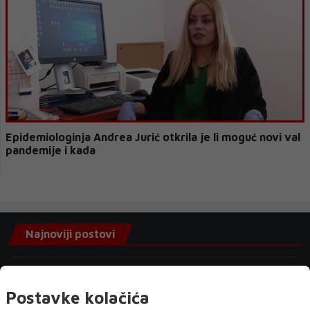
Epidemiologinja Andrea Jurić otkrila je li moguć novi val
pandemije i kada
Najnoviji postovi
1 h 2 min
Tajfun s udarima vjetra do 216 km/h
Postavke kolačića
pogodio Japan. Kina se sprema na