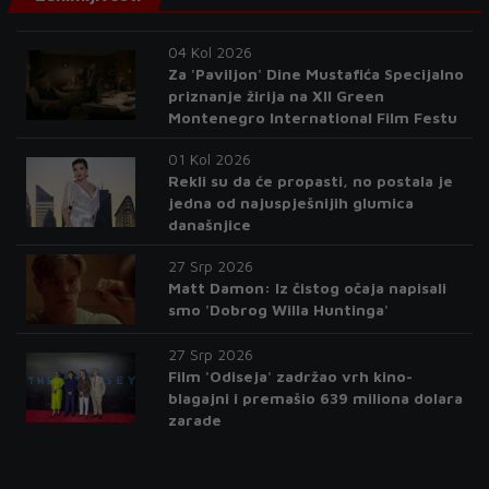
04 Kol 2026
Za 'Paviljon' Dine Mustafića Specijalno
priznanje žirija na XII Green
Montenegro International Film Festu
01 Kol 2026
Rekli su da će propasti, no postala je
jedna od najuspješnijih glumica
današnjice
27 Srp 2026
Matt Damon: Iz čistog očaja napisali
smo 'Dobrog Willa Huntinga'
27 Srp 2026
Film 'Odiseja' zadržao vrh kino-
blagajni i premašio 639 miliona dolara
zarade