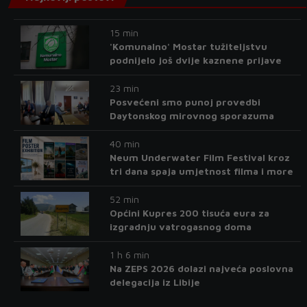
15 min
'Komunalno' Mostar tužiteljstvu
podnijelo još dvije kaznene prijave
23 min
Posvećeni smo punoj provedbi
Daytonskog mirovnog sporazuma
40 min
Neum Underwater Film Festival kroz
tri dana spaja umjetnost filma i more
52 min
Općini Kupres 200 tisuća eura za
izgradnju vatrogasnog doma
1 h 6 min
Na ZEPS 2026 dolazi najveća poslovna
delegacija iz Libije