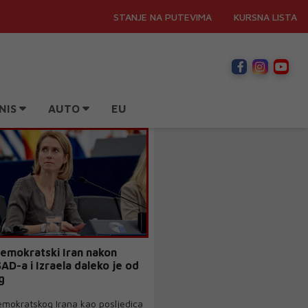
STANJE NA PUTEVIMA
KURSNA LISTA
NIS
AUTO
EU
Demokratski Iran nakon
AD-a i Izraela daleko je od
g
mokratskog Irana kao posljedica