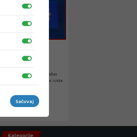
LAS
uropske diplomacije:
ivo je vraćanje ruske
 Moskvi
opske diplomacije Kaja Kallas
e da je nezamislivo vraćanje ruske
...
Sačuvaj
Kategorije