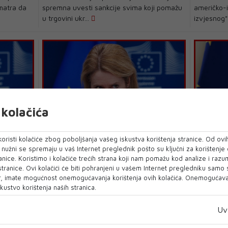
smatra da
spremna uvesti sankcije svima koji pomažu
američko-i
u trgovini ukr...
izvjesnog",
kolačića
đuje u
Kallas: Bojim se da se pritisak
Kallas: 
oristi kolačiće zbog poboljšanja vašeg iskustva korištenja stranice. Od ovih
stavlja na Ukrajinu jer je tako
Srpskoj 
o nužni se spremaju u vaš Internet preglednik pošto su ključni za korištenje
najlakše završiti rat
napreda
anice. Koristimo i kolačiće trećih strana koji nam pomažu kod analize i razu
ije za
 stranice. Ovi kolačići će biti pohranjeni u vašem Internet pregledniku samo
VISOKA predstavnica EU-a za vanjsku i
Dešavanja 
ila je da
, imate mogućnost onemogućavanja korištenja ovih kolačića. Onemogućavan
sigurnosnu politiku Kaja Kallas rekla je da
napredak 
kustvo korištenja naših stranica.
treba izvr&scar...
procesu p.
Uv