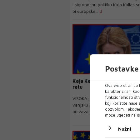
i sigurnosnu politiku Kaja Kallas 
bi europske...
Postavke 
Kaja Kallas: Rusija ne pobje
Ova web stranica k
ratu
karakterizirani ka
funkcionalnosti str
VISOKA predstavnica Europske un
koji koristite naše
vanjsku politiku, Kaja Kallas, izjav
dozvolom. Također
održavanje iz...
može utjecati na is
Nužni