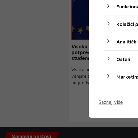
Funkciona
Kolačići
Analitički
Visoka predstavnica EU i
potpredsjednica EK Kaja Kal
studenoga u posjeti BiH
Ostali
Visoka predstavnica Evropske uni
vanjske poslove i sigurnosnu politi
Marketin
potpredsjednica Evr...
Saznaj više
Najnoviji postovi