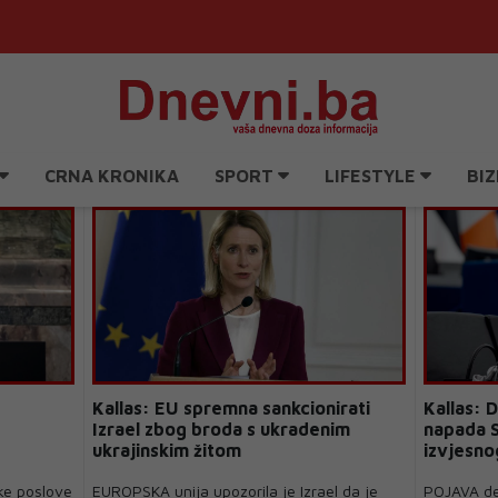
CRNA KRONIKA
SPORT
LIFESTYLE
BIZ
Kallas: EU spremna sankcionirati
Kallas: 
Izrael zbog broda s ukradenim
napada S
ukrajinskim žitom
izvjesno
ke poslove
EUROPSKA unija upozorila je Izrael da je
POJAVA de