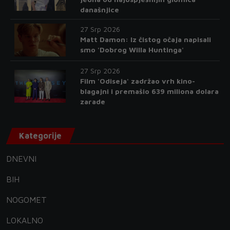
današnjice
27 Srp 2026
Matt Damon: Iz čistog očaja napisali
smo 'Dobrog Willa Huntinga'
27 Srp 2026
Film 'Odiseja' zadržao vrh kino-
blagajni i premašio 639 miliona dolara
zarade
Kategorije
DNEVNI
BIH
NOGOMET
LOKALNO