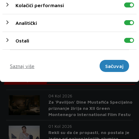
letjeli iznad vojne baze
Kolačići performansi
08 Kol 2026
Tisuće se pridružile praškoj Paradi
Analitički
ponosa, odana počast žrtvama
napada u Berlinu
Ostali
08 Kol 2026
Dijete među poginulima u ruskom
napadu kod Kijeva
Marketinški
Saznaj više
Sačuvaj
Zanimljivosti
04 Kol 2026
Za 'Paviljon' Dine Mustafića Specijalno
priznanje žirija na XII Green
Montenegro International Film Festu
01 Kol 2026
Rekli su da će propasti, no postala je
jedna od najuspješnijih glumica