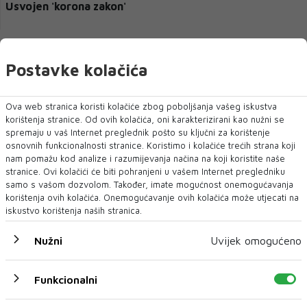
Usvojen 'korona zakon'
Postavke kolačića
« Prethodni
Sljedeći »
Ova web stranica koristi kolačiće zbog poboljšanja vašeg iskustva
korištenja stranice. Od ovih kolačića, oni karakterizirani kao nužni se
Najnoviji postovi
spremaju u vaš Internet preglednik pošto su ključni za korištenje
osnovnih funkcionalnosti stranice. Koristimo i kolačiće trećih strana koji
nam pomažu kod analize i razumijevanja načina na koji koristite naše
08 Kol 2026
stranice. Ovi kolačići će biti pohranjeni u vašem Internet pregledniku
Preminuo ugledni mostarski
samo s vašom dozvolom. Također, imate mogućnost onemogućavanja
kardiokirurg Sead Mulahasanović
korištenja ovih kolačića. Onemogućavanje ovih kolačića može utjecati na
iskustvo korištenja naših stranica.
08 Kol 2026
Iran postavio šest uvjeta SAD-u za
Nužni
Uvijek omogućeno
ponovno otvaranje Hormuškog
moreuza
Funkcionalni
08 Kol 2026
Novi incident u Njemačkoj. Dronovi