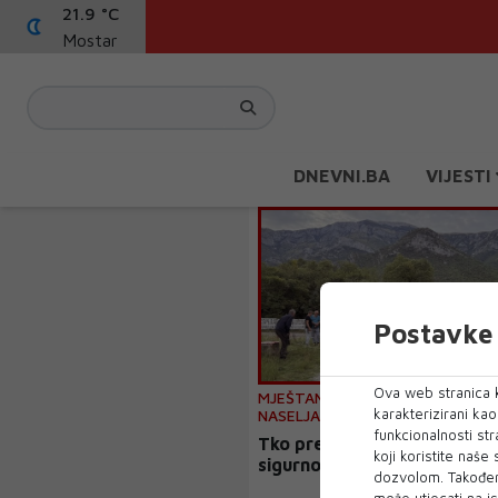
21.9 °C
Mostar
DNEVNI.BA
VIJESTI
Postavke 
Ova web stranica k
MJEŠTANI MOSTARSKOG PRIGRA
karakterizirani ka
NASELJA KUTI PITAJU
funkcionalnosti str
Tko preuzima odgovornost 
koji koristite naše
sigurnost deminiranja?
dozvolom. Također
može utjecati na is