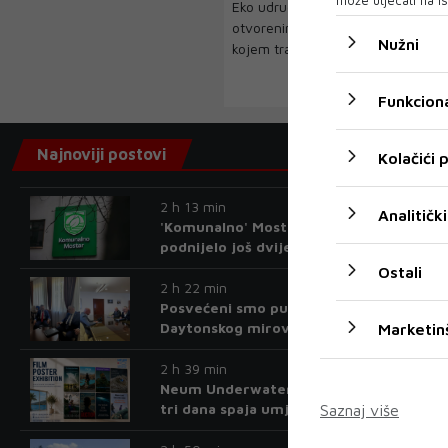
Eko udruga Kuti obratila se javnos
otvorenim pismom upućenim BHM
Nužni
kojem traži odgovore na...
Funkciona
Najnoviji postovi
Kolačići
2 h 13 min
Analitički
'Komunalno' Mostar tužiteljstvu
podnijelo još dvije kaznene prijave
Ostali
2 h 22 min
Posvećeni smo punoj provedbi
Daytonskog mirovnog sporazuma
Marketin
2 h 39 min
Neum Underwater Film Festival kroz
tri dana spaja umjetnost filma i more
Saznaj više