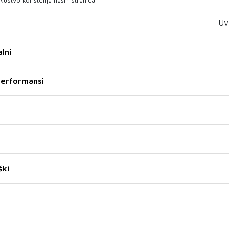
ti
AC-u, u
Uv
lni
Zanimljivosti
 performansi
04 Kol 2026
Za 'Paviljon' Dine Mustafića Specijalno
priznanje žirija na XII Green
Montenegro International Film Festu
01 Kol 2026
Rekli su da će propasti, no postala je
ški
jedna od najuspješnijih glumica
današnjice
27 Srp 2026
Matt Damon: Iz čistog očaja napisali
smo 'Dobrog Willa Huntinga'