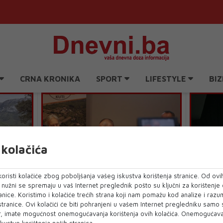
CRNA KRONIKA
SPORT
LIFESTYLE
BIZ
kolačića
oristi kolačiće zbog poboljšanja vašeg iskustva korištenja stranice. Od ovih
DSKOG
Preminuo je Branislav Ćorić istaknuti
MOSTAR 
o nužni se spremaju u vaš Internet preglednik pošto su ključni za korištenje
član Udruženja Eko Kuti
za argu
anice. Koristimo i kolačiće trećih strana koji nam pomažu kod analize i razu
za
 stranice. Ovi kolačići će biti pohranjeni u vašem Internet pregledniku samo
, imate mogućnost onemogućavanja korištenja ovih kolačića. Onemogućavan
kustvo korištenja naših stranica.