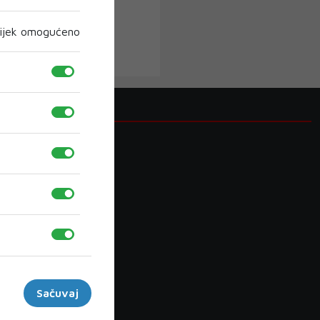
ijek omogućeno
Kategorije
DNEVNI
BIH
NOGOMET
LOKALNO
VIJESTI BIH
VIJESTI IZ SVIJETA
Sačuvaj
MOSTAR