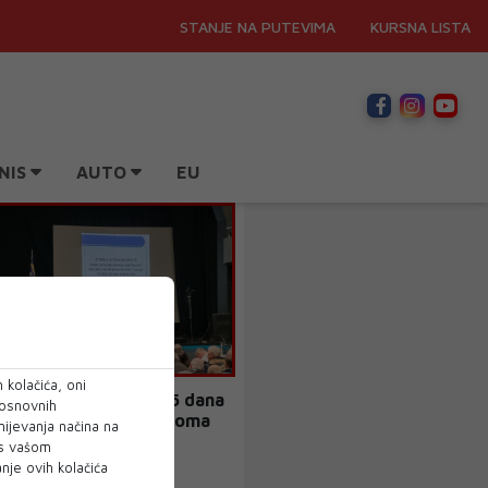
STANJE NA PUTEVIMA
KURSNA LISTA
NIS
AUTO
EU
 kolačića, oni
Mještanima rok od 15 dana
 osnovnih
mente protiv kamenoloma
mijevanja načina na
 s vašom
je ovih kolačića