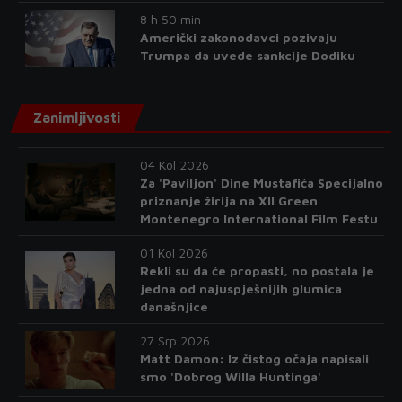
8 h 50 min
Američki zakonodavci pozivaju
Trumpa da uvede sankcije Dodiku
Zanimljivosti
04 Kol 2026
Za 'Paviljon' Dine Mustafića Specijalno
priznanje žirija na XII Green
Montenegro International Film Festu
01 Kol 2026
Rekli su da će propasti, no postala je
jedna od najuspješnijih glumica
današnjice
27 Srp 2026
Matt Damon: Iz čistog očaja napisali
smo 'Dobrog Willa Huntinga'