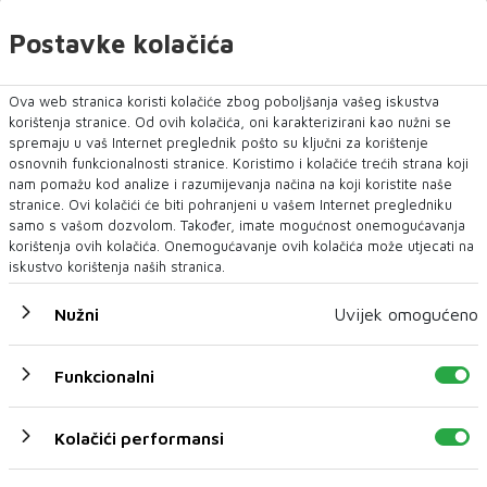
Postavke kolačića
Ova web stranica koristi kolačiće zbog poboljšanja vašeg iskustva
korištenja stranice. Od ovih kolačića, oni karakterizirani kao nužni se
spremaju u vaš Internet preglednik pošto su ključni za korištenje
Kako iskoristiti prednosti ljeta bez posljedica po
osnovnih funkcionalnosti stranice. Koristimo i kolačiće trećih strana koji
zdravlje?
nam pomažu kod analize i razumijevanja načina na koji koristite naše
stranice. Ovi kolačići će biti pohranjeni u vašem Internet pregledniku
samo s vašom dozvolom. Također, imate mogućnost onemogućavanja
korištenja ovih kolačića. Onemogućavanje ovih kolačića može utjecati na
iskustvo korištenja naših stranica.
Nužni
Uvijek omogućeno
Funkcionalni
Kolačići performansi
VELIKO ISTRAŽIVANJE S HARVARDA: Hoće li ljeto