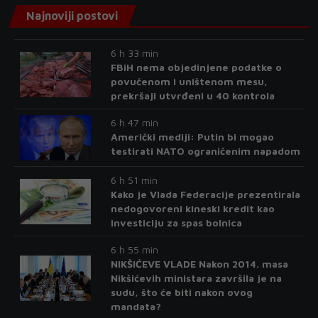
Najnoviji postovi
6 h 33 min
FBiH nema objedinjene podatke o
povučenom i uništenom mesu,
prekršaji utvrđeni u 40 kontrola
6 h 47 min
Američki mediji: Putin bi mogao
testirati NATO ograničenim napadom
6 h 51 min
Kako je Vlada Federacije prezentirala
nedogovoreni kineski kredit kao
investiciju za spas bolnica
6 h 55 min
NIKŠIĆEVE VLADE Nakon 2014. masa
Nikšićevih ministara završila je na
sudu, što će biti nakon ovog
mandata?