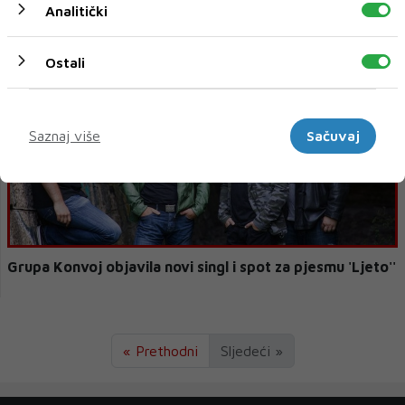
Analitički
zaustaviti virus?
Ostali
Marketinški
Saznaj više
Sačuvaj
Grupa Konvoj objavila novi singl i spot za pjesmu 'Ljeto''
« Prethodni
Sljedeći »