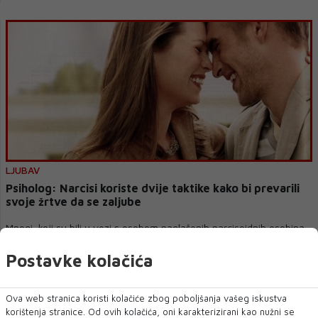
LJUBAV
Psiholog: Narcisi koriste dvije taktike kako bi prevarili
svoje žrtve da se zaljube
Mnogi koji su bili u vezi s osobom naglašenih narcisoidnih osobina
znaju da njihova verzija "lj...
Postavke kolačića
Ova web stranica koristi kolačiće zbog poboljšanja vašeg iskustva
korištenja stranice. Od ovih kolačića, oni karakterizirani kao nužni se