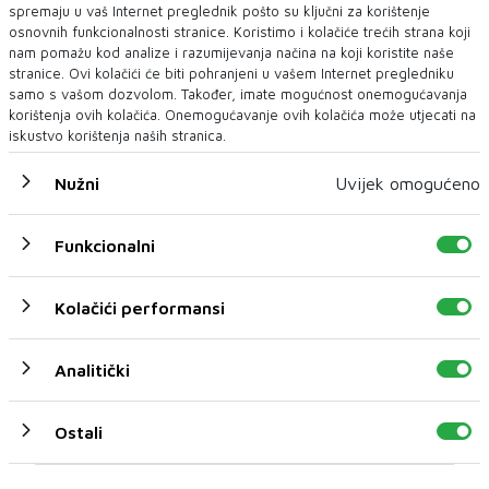
spremaju u vaš Internet preglednik pošto su ključni za korištenje
osnovnih funkcionalnosti stranice. Koristimo i kolačiće trećih strana koji
nam pomažu kod analize i razumijevanja načina na koji koristite naše
stranice. Ovi kolačići će biti pohranjeni u vašem Internet pregledniku
samo s vašom dozvolom. Također, imate mogućnost onemogućavanja
korištenja ovih kolačića. Onemogućavanje ovih kolačića može utjecati na
iskustvo korištenja naših stranica.
LJUBAV
Nužni
Uvijek omogućeno
Terapeuti: Parovi koji najduže ostaju zajedno drže se
ovih devet obećanja
Funkcionalni
Biti u vezi ne znači uvijek lakoću i sklad, već uključuje nesuglasice,
stres i izazove koji pro...
Kolačići performansi
Analitički
Ostali