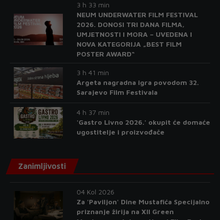
3 h 33 min
NEUM UNDERWATER FILM FESTIVAL
2026. DONOSI TRI DANA FILMA,
UMJETNOSTI I MORA – UVEDENA I
NOVA KATEGORIJA „BEST FILM
POSTER AWARD“
3 h 41 min
Argeta nagradna igra povodom 32.
Sarajevo Film Festivala
4 h 37 min
'Gastro Livno 2026.' okupit će domaće
ugostitelje i proizvođače
Zanimljivosti
04 Kol 2026
Za 'Paviljon' Dine Mustafića Specijalno
priznanje žirija na XII Green