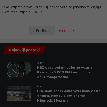
Kako vrijeme prolazi, brak ili ljubavna veza se prirodno mijenjaju.
Osim toga, mijenjaju se i p...
« Prethodni
Sljedeći »
Najnoviji postovi
3 min
HBŽ uveo pojam objesne vožnje:
Kazne do 5.000 KM i mogućnost
oduzimanja vozila
6 min
Nije namjerno: Zaboravio ženu na bh.
granici, nastavio put prema
Njemačkoj bez nje