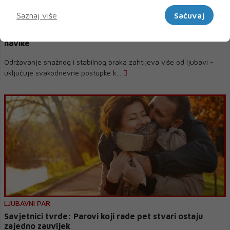
Marketinški
Saznaj više
Sačuvaj
Istraživanja: Svaki dobar suprug treba savladati četiri
navike
Održavanje snažnog i stabilnog braka zahtijeva više od ljubavi -
uključuje svakodnevne postupke k...
LJUBAVNI PAR
Savjetnici tvrde: Parovi koji rade pet stvari ostaju
zajedno zauvijek