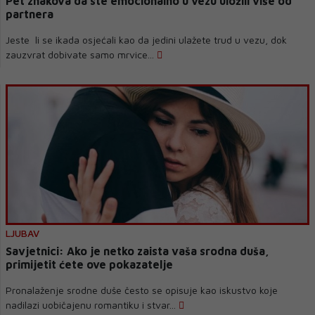
Pet znakova da ste emocionalno u vezu uložili više od
partnera
Jeste li se ikada osjećali kao da jedini ulažete trud u vezu, dok
zauzvrat dobivate samo mrvice...
LJUBAV
Savjetnici: Ako je netko zaista vaša srodna duša,
primijetit ćete ove pokazatelje
Pronalaženje srodne duše često se opisuje kao iskustvo koje
nadilazi uobičajenu romantiku i stvar...