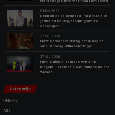
Montenegro International Film Festu
01 Kol 2026
Rekli su da će propasti, no postala je
jedna od najuspješnijih glumica
današnjice
27 Srp 2026
Matt Damon: Iz čistog očaja napisali
smo 'Dobrog Willa Huntinga'
27 Srp 2026
Film 'Odiseja' zadržao vrh kino-
blagajni i premašio 639 miliona dolara
zarade
Kategorije
DNEVNI
BIH