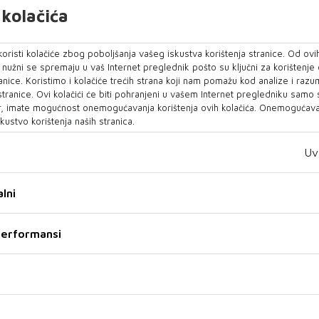
 i pokušaj
U okviru p
kolačića
nakita iz p...
&scaro...
Inicijativ
predstavlja
oristi kolačiće zbog poboljšanja vašeg iskustva korištenja stranice. Od ovih
o nužni se spremaju u vaš Internet preglednik pošto su ključni za korištenje
anice. Koristimo i kolačiće trećih strana koji nam pomažu kod analize i razu
 stranice. Ovi kolačići će biti pohranjeni u vašem Internet pregledniku samo
, imate mogućnost onemogućavanja korištenja ovih kolačića. Onemogućavan
kustvo korištenja naših stranica.
Uv
EPT 3"
lni
Franjevci u Livnu čuvaju najs
'No Concept 3' otvorena u
vunenu tkaninu u Europi
itomislić
 performansi
od nazivom "No Concept 3"
e u petak u Muzeju Žitomislić.
 izložbe ...