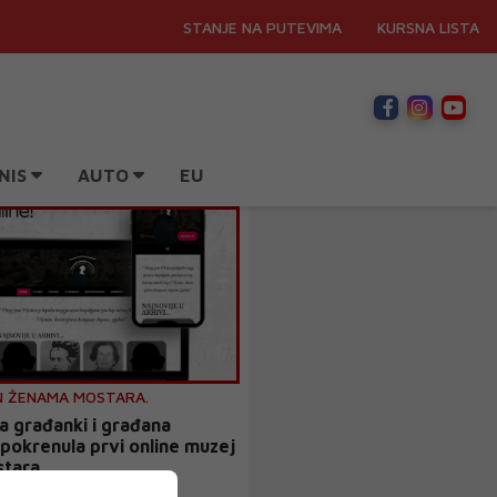
STANJE NA PUTEVIMA
KURSNA LISTA
NIS
AUTO
EU
N ŽENAMA MOSTARA.
va građanki i građana
pokrenula prvi online muzej
stara