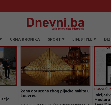
CRNA KRONIKA
SPORT
LIFESTYLE
BIZ
POSVEĆE
Žena optužena zbog pljačke nakita u
Inicijati
Louvreu
uzeja
Mostara 
žena Mo
TRIDESETOSMOGODIŠNJA žena optužena je
za sudjelovanje u spektakularnoj pljački