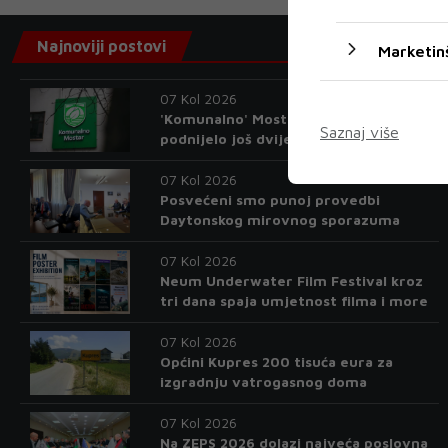
Najnoviji postovi
Marketin
07 Kol 2026
'Komunalno' Mostar tužiteljstvu
Saznaj više
podnijelo još dvije kaznene prijave
07 Kol 2026
Posvećeni smo punoj provedbi
Daytonskog mirovnog sporazuma
07 Kol 2026
Neum Underwater Film Festival kroz
tri dana spaja umjetnost filma i more
07 Kol 2026
Općini Kupres 200 tisuća eura za
izgradnju vatrogasnog doma
07 Kol 2026
Na ZEPS 2026 dolazi najveća poslovna