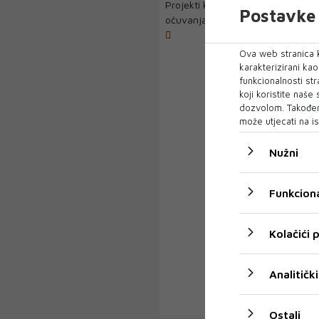
Projekti kao odgovor na razaranje
Postavke 
očuvanja kulture Na Vilsonovom 
Ova web stranica k
karakterizirani ka
funkcionalnosti str
koji koristite naše
dozvolom. Također
može utjecati na is
Nužni
"NO CONC
Funkciona
Izložba 
Muzeju Ž
Kolačići
Izložba p
otvorena j
Analitički
Organizator
Ostali