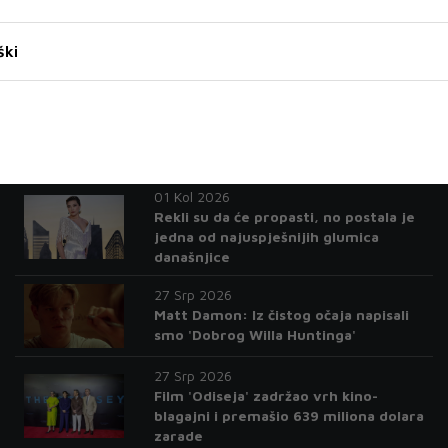
Zanimljivosti
ški
04 Kol 2026
Za 'Paviljon' Dine Mustafića Specijalno
priznanje žirija na XII Green
Montenegro International Film Festu
01 Kol 2026
Rekli su da će propasti, no postala je
jedna od najuspješnijih glumica
današnjice
27 Srp 2026
Matt Damon: Iz čistog očaja napisali
smo 'Dobrog Willa Huntinga'
27 Srp 2026
Film 'Odiseja' zadržao vrh kino-
blagajni i premašio 639 miliona dolara
zarade