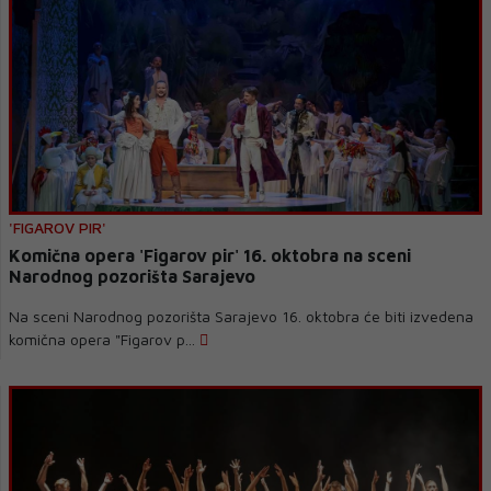
'FIGAROV PIR'
Komična opera 'Figarov pir' 16. oktobra na sceni
Narodnog pozorišta Sarajevo
Na sceni Narodnog pozorišta Sarajevo 16. oktobra će biti izvedena
komična opera "Figarov p...