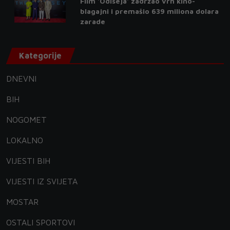
Film 'Odiseja' zadržao vrh kino-
blagajni i premašio 639 miliona dolara
zarade
Kategorije
DNEVNI
BIH
NOGOMET
LOKALNO
VIJESTI BIH
VIJESTI IZ SVIJETA
MOSTAR
OSTALI SPORTOVI