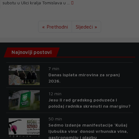
subotu u Ulici kralja Tomislava u ...
« Prethodni
Sljedeći »
Najnoviji postovi
7 min
Danas isplata mirovina za srpanj
2026.
12 min
Jesu li rad gradskog poduzeća i
položaj radnika skrenuti na marginu?
50 min
Sedmo izdanje manifestacije 'Kušaj
ljubuška vina' donosi vrhunska vina,
gastronomiju i glazbu