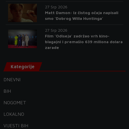
27 Srp 2026
Matt Damon: Iz čistog očaja napisali
smo 'Dobrog Willa Huntinga'
27 Srp 2026
Film 'Odiseja' zadržao vrh kino-
blagajni i premašio 639 miliona dolara
zarade
Kategorije
DNEVNI
BIH
NOGOMET
LOKALNO
VIJESTI BIH