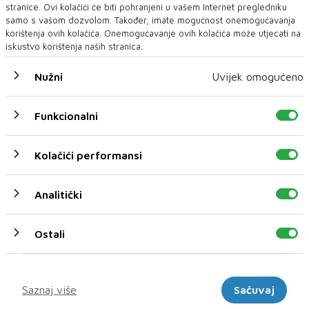
stranice. Ovi kolačići će biti pohranjeni u vašem Internet pregledniku
samo s vašom dozvolom. Također, imate mogućnost onemogućavanja
korištenja ovih kolačića. Onemogućavanje ovih kolačića može utjecati na
iskustvo korištenja naših stranica.
Nužni
Uvijek omogućeno
Ovo su najsmrtonosnije zrakoplovne nesreće u povijesti
Funkcionalni
Pogibija više od 290 osoba u padu zrakoplova Air India ostavila je u
šoku ljude dil...
Kolačići performansi
Analitički
Ostali
Marketinški
Saznaj više
Sačuvaj