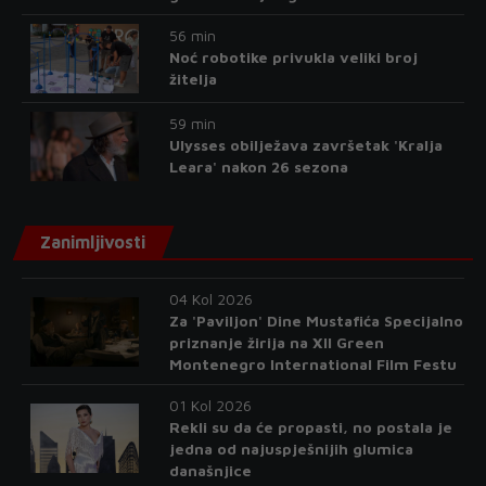
56 min
Noć robotike privukla veliki broj
žitelja
59 min
Ulysses obilježava završetak 'Kralja
Leara' nakon 26 sezona
Zanimljivosti
04 Kol 2026
Za 'Paviljon' Dine Mustafića Specijalno
priznanje žirija na XII Green
Montenegro International Film Festu
01 Kol 2026
Rekli su da će propasti, no postala je
jedna od najuspješnijih glumica
današnjice