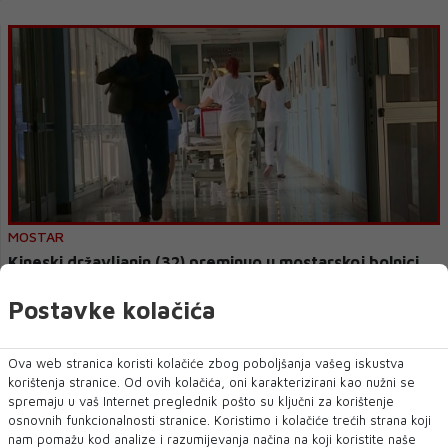
MOSTAR
Kineski državljanin (32) preminuo u mostarskoj bolnici
nakon nesreće na gradilištu kod Stoca
Postavke kolačića
U Kantonalnoj bolnici "Dr. Safet Mujić" danas je u 11.20 sati usljed
teških ozljeda koje j...
Ova web stranica koristi kolačiće zbog poboljšanja vašeg iskustva
korištenja stranice. Od ovih kolačića, oni karakterizirani kao nužni se
spremaju u vaš Internet preglednik pošto su ključni za korištenje
osnovnih funkcionalnosti stranice. Koristimo i kolačiće trećih strana koji
nam pomažu kod analize i razumijevanja načina na koji koristite naše