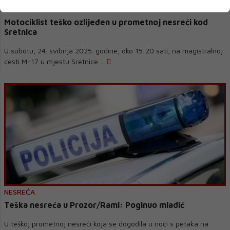
NESREĆA
Motociklist teško ozlijeđen u prometnoj nesreći kod
Sretnica
U subotu, 24. svibnja 2025. godine, oko 15:20 sati, na magistralnoj
cesti M-17 u mjestu Sretnice ...
NESREĆA
Teška nesreća u Prozor/Rami: Poginuo mladić
U teškoj prometnoj nesreći koja se dogodila u noći s petaka na