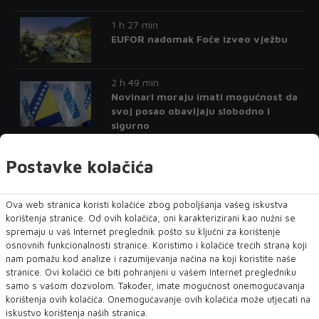
1 h 27 min
EUFOR nadomak Foče izveo vježbu
2 h 49 min
Novinari moraju imati mogućnost da
svoj posao obavljaju slobodno i
sigurno
2 h 54 min
Postavke kolačića
Licemjerje u svom punom sjaju
Ova web stranica koristi kolačiće zbog poboljšanja vašeg iskustva
3 h 29 min
korištenja stranice. Od ovih kolačića, oni karakterizirani kao nužni se
Danas konferencija 'Položaj
spremaju u vaš Internet preglednik pošto su ključni za korištenje
konstitutivnih naroda i Ostalih u
osnovnih funkcionalnosti stranice. Koristimo i kolačiće trećih strana koji
institucijama u BiH'
nam pomažu kod analize i razumijevanja načina na koji koristite naše
stranice. Ovi kolačići će biti pohranjeni u vašem Internet pregledniku
3 h 35 min
samo s vašom dozvolom. Također, imate mogućnost onemogućavanja
Slovenska jazz rock supergrupa
korištenja ovih kolačića. Onemogućavanje ovih kolačića može utjecati na
Bregove dere premijerno u
iskustvo korištenja naših stranica.