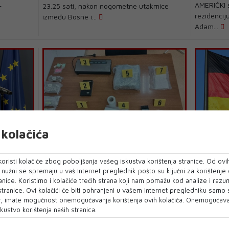
AMERIČKI s
-
23.25 sati, nakon nogometne utakmice
rezidencij
između Bosne i...
Adam...
kolačića
MUP SBK
VELIKA PO
:
Pretresi u Kiseljaku, pronađena veća
Policijs
ja i
količina droge
incident
oristi kolačiće zbog poboljšanja vašeg iskustva korištenja stranice. Od ovih
dokumen
o nužni se spremaju u vaš Internet preglednik pošto su ključni za korištenje
Policijski službenici PU Kiseljak pronašli su u
anice. Koristimo i kolačiće trećih strana koji nam pomažu kod analize i razu
anas u
Velika poli
srijedu u dva odvojena pretresa obiteljski...
 stranice. Ovi kolačići će biti pohranjeni u vašem Internet pregledniku samo
u veću
Münchenu k
, imate mogućnost onemogućavanja korištenja ovih kolačića. Onemogućavan
nacističkog
kustvo korištenja naših stranica.