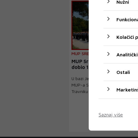
Nužni
Funkciona
Kolačići
MUP SREDNJOBOSANSKOG KANT
Analitički
MUP Srednjobosanskog kan
dobio 131 policijskog službe
Ostali
U bazi Jedinice za specijalističku 
MUP-a Srednjobosanskog kanton
Marketin
Travniku 131 kadet, k...
Saznaj više