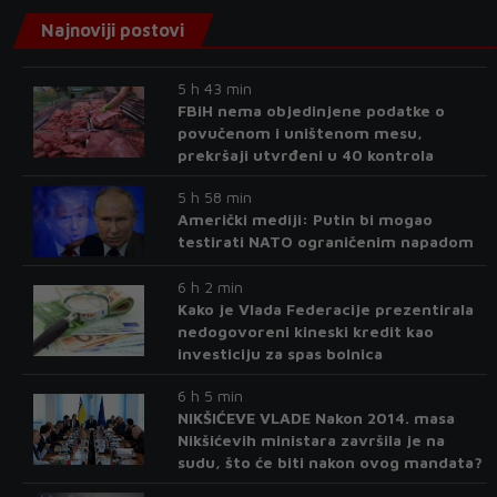
Najnoviji postovi
5 h 43 min
FBiH nema objedinjene podatke o
povučenom i uništenom mesu,
prekršaji utvrđeni u 40 kontrola
5 h 58 min
Američki mediji: Putin bi mogao
testirati NATO ograničenim napadom
6 h 2 min
Kako je Vlada Federacije prezentirala
nedogovoreni kineski kredit kao
investiciju za spas bolnica
6 h 5 min
NIKŠIĆEVE VLADE Nakon 2014. masa
Nikšićevih ministara završila je na
sudu, što će biti nakon ovog mandata?