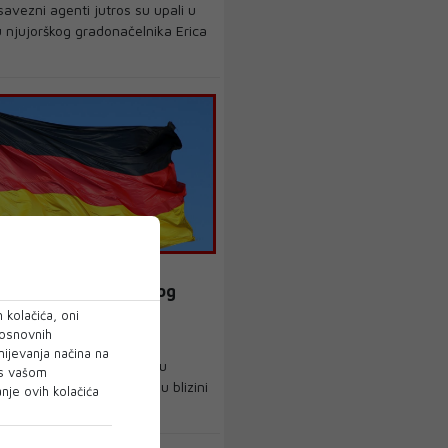
avezni agenti jutros su upali u
u njujorškog gradonačelnika Erica
LICIJSKA OPERACIJA
ka operacija u toku zbog
a kod nacističkog
 kolačića, oni
tacijskog centra
 osnovnih
mijevanja načina na
cijska operacija u toku je u
 s vašom
ao odgovor na incident u blizini
je ovih kolačića
 do...