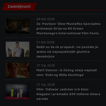
Zanimljivosti
04 Kol 2026
Za 'Paviljon' Dine Mustafića Specijalno
priznanje žirija na XII Green
Montenegro International Film Festu
01 Kol 2026
Rekli su da će propasti, no postala je
jedna od najuspješnijih glumica
današnjice
27 Srp 2026
Matt Damon: Iz čistog očaja napisali
smo 'Dobrog Willa Huntinga'
27 Srp 2026
Film 'Odiseja' zadržao vrh kino-
blagajni i premašio 639 miliona dolara
zarade