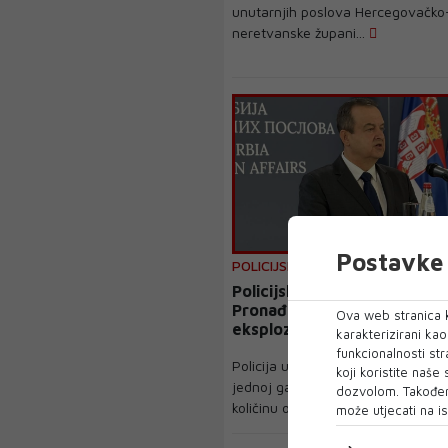
unutarnjih poslova Hercegovačko
neretvanske župani...
Postavke 
POLICIJSKA AKCIJA
Policijska akcija u Beogradu
Pronađena veća količina oruž
Ova web stranica k
eksplozivnih naprava
karakterizirani ka
funkcionalnosti str
Policija u Beogradu pronašla je d
koji koristite naše
jednoj garaži na Novom Beograd
dozvolom. Također
količinu oruž...
može utjecati na is