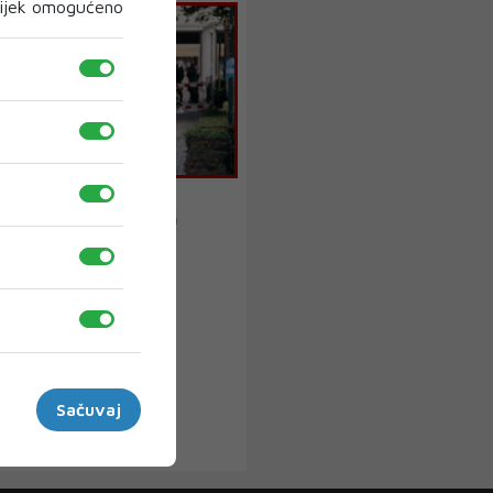
ijek omogućeno
inejdžer zbog napada
Berlinu
olicija privela je
godišnju osobu u vezi sa
ožem tokom muzičko...
Sačuvaj