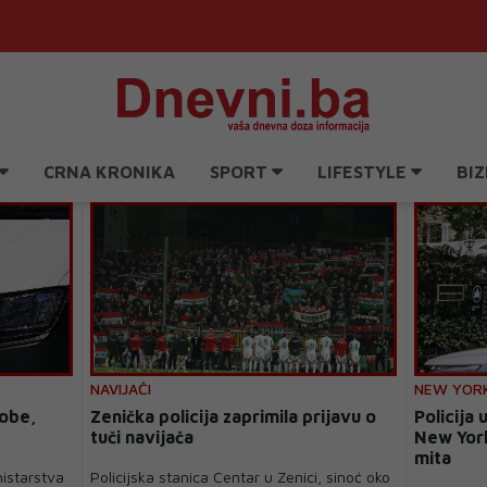
CRNA KRONIKA
SPORT
LIFESTYLE
BIZ
NAVIJAČI
NEW YOR
sobe,
Zenička policija zaprimila prijavu o
Policija
tuči navijača
New York
mita
nistarstva
Policijska stanica Centar u Zenici, sinoć oko