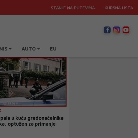
STANJE NA PUTEVIMA
KURSNA LISTA
NIS
AUTO
EU
K
 upala u kuću gradonačelnika
a, optužen za primanje