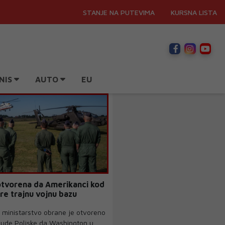
STANJE NA PUTEVIMA
KURSNA LISTA
NIS
AUTO
EU
otvorena da Amerikanci kod
ore trajnu vojnu bazu
ministarstvo obrane je otvoreno
ude Poljske da Washington u