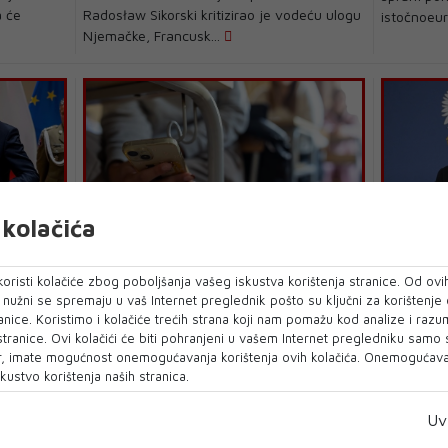
a će
Radosław Sikorski kritizirao je vodeću ulogu
istočnoeur
Njemačke, Francusk...
kolačića
e
Poljska će zabraniti mobitele u
Poljski š
školama mlađima od 16 godina
početak 
oristi kolačiće zbog poboljšanja vašeg iskustva korištenja stranice. Od ovih
o nužni se spremaju u vaš Internet preglednik pošto su ključni za korištenje
POLJSKA želi zabraniti mlađima od 16
POLJSKI mi
anice. Koristimo i kolačiće trećih strana koji nam pomažu kod analize i razu
bjavili su
godina korištenje mobitela u školama od 1.
Radosław S
 stranice. Ovi kolačići će biti pohranjeni u vašem Internet pregledniku samo
ruj...
svijet ulaz
, imate mogućnost onemogućavanja korištenja ovih kolačića. Onemogućavan
kustvo korištenja naših stranica.
Uv