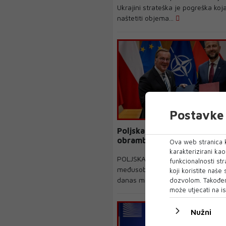
Ukrajini strateška je pogreška koj
naštetiti objema...
Postavke 
Poljska i Njemačka potpisal
obrambeni sporazum
Ova web stranica k
karakterizirani ka
POLJSKA i Njemačka potpisale su
funkcionalnosti str
međusobni obrambeni sporazum, o
koji koristite naše
danas ministri obrane o...
dozvolom. Također
može utjecati na is
Nužni