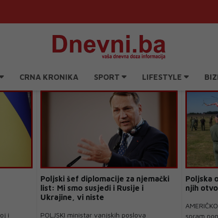
CRNA KRONIKA
SPORT
LIFESTYLE
BIZ
Poljski šef diplomacije za njemački
Poljska 
list: Mi smo susjedi i Rusije i
njih otv
Ukrajine, vi niste
AMERIČKO 
oj i
POLJSKI ministar vanjskih poslova
spram pon