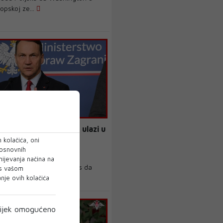
opskoj ze...
ef diplomacije: Svijet ulazi u
velike oluje
 kolačića, oni
 osnovnih
nistar vanjskih poslova
mijevanja načina na
ikorski upozorio je danas da
 s vašom
i u razdoblje...
je ovih kolačića
ijek omogućeno