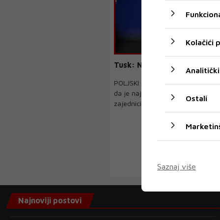
Funkciona
Kolačići
Tusk: NATO se urušava. Kat
Analitički
POLJSKI premijer Donald Tusk upo
da je najveća prijetnja transatlan
Ostali
zajednici unutar...
Marketin
‹
Saznaj više
Najnoviji postovi