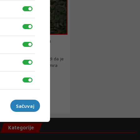
Poljska je upletena u
atentata na generala
ještajna služba FSB tvrdi da je
entata na generala Vladimira
 u pet...
›
Sačuvaj
Kategorije