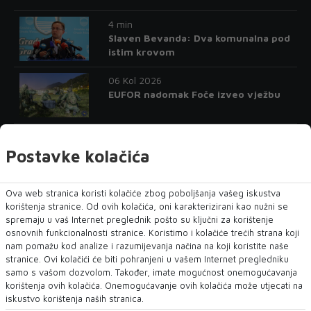
4 min
Slaven Bevanda: Dva komunalna pod
istim krovom
06 Kol 2026
EUFOR nadomak Foče izveo vježbu
06 Kol 2026
Novinari moraju imati mogućnost da
Postavke kolačića
svoj posao obavljaju slobodno i
sigurno
Ova web stranica koristi kolačiće zbog poboljšanja vašeg iskustva
06 Kol 2026
korištenja stranice. Od ovih kolačića, oni karakterizirani kao nužni se
Licemjerje u svom punom sjaju
spremaju u vaš Internet preglednik pošto su ključni za korištenje
osnovnih funkcionalnosti stranice. Koristimo i kolačiće trećih strana koji
nam pomažu kod analize i razumijevanja načina na koji koristite naše
stranice. Ovi kolačići će biti pohranjeni u vašem Internet pregledniku
06 Kol 2026
samo s vašom dozvolom. Također, imate mogućnost onemogućavanja
Danas konferencija 'Položaj
korištenja ovih kolačića. Onemogućavanje ovih kolačića može utjecati na
konstitutivnih naroda i Ostalih u
iskustvo korištenja naših stranica.
institucijama u BiH'