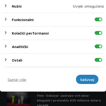
Nužni
Uvijek omogućeno
Zanimljivosti
Funkcionalni
04 Kol 2026
Za 'Paviljon' Dine Mustafića Specijalno
Kolačići performansi
priznanje žirija na XII Green
Montenegro International Film Festu
Analitički
01 Kol 2026
Rekli su da će propasti, no postala je
jedna od najuspješnijih glumica
Ostali
današnjice
27 Srp 2026
Marketinški
Matt Damon: Iz čistog očaja napisali
Saznaj više
Sačuvaj
smo 'Dobrog Willa Huntinga'
27 Srp 2026
Film 'Odiseja' zadržao vrh kino-
blagajni i premašio 639 miliona dolara
zarade