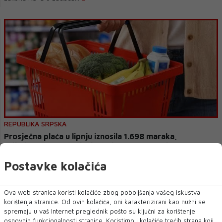
REPUBLIKA SRPSKA
Prosječna plaća u lipnju iznosila 1.698 maraka,
vrijednost potrošačke košarice 2.918 maraka
Postavke kolačića
Prosječna neto plaća isplaćena u lipnju ove godine u Republici
Srpskoj iznosila je 1.698 maraka i...
Ova web stranica koristi kolačiće zbog poboljšanja vašeg iskustva
korištenja stranice. Od ovih kolačića, oni karakterizirani kao nužni se
spremaju u vaš Internet preglednik pošto su ključni za korištenje
osnovnih funkcionalnosti stranice. Koristimo i kolačiće trećih strana koji