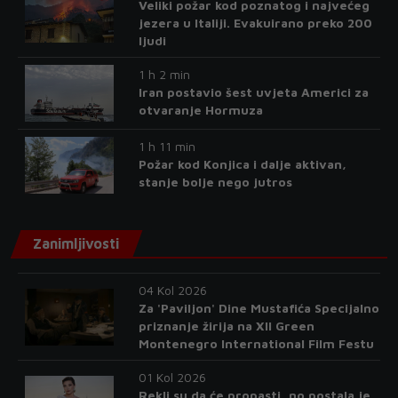
Veliki požar kod poznatog i najvećeg
jezera u Italiji. Evakuirano preko 200
ljudi
1 h 2 min
Iran postavio šest uvjeta Americi za
otvaranje Hormuza
1 h 11 min
Požar kod Konjica i dalje aktivan,
stanje bolje nego jutros
Zanimljivosti
04 Kol 2026
Za 'Paviljon' Dine Mustafića Specijalno
priznanje žirija na XII Green
Montenegro International Film Festu
01 Kol 2026
Rekli su da će propasti, no postala je