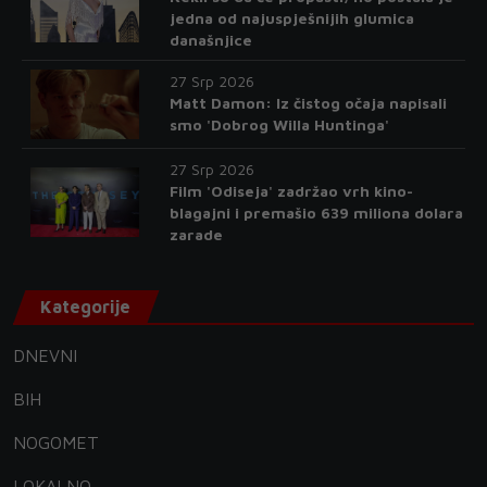
jedna od najuspješnijih glumica
današnjice
27 Srp 2026
Matt Damon: Iz čistog očaja napisali
smo 'Dobrog Willa Huntinga'
27 Srp 2026
Film 'Odiseja' zadržao vrh kino-
blagajni i premašio 639 miliona dolara
zarade
Kategorije
DNEVNI
BIH
NOGOMET
LOKALNO