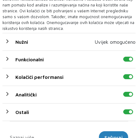
nam pomažu kod analize i razumijevanja načina na koji koristite naše
stranice. Ovi kolačići će biti pohranjeni u vašem Internet pregledniku
samo s vašom dozvolom. Također, imate mogućnost onemogućavanja
korištenja ovih kolačića. Onemogućavanje ovih kolačića može utjecati na
iskustvo korištenja naših stranica.
Nužni
Uvijek omogućeno
CRNA STATISTIKA S PUTOVA U RS-U
Za šest mjeseci zabilježene su 6.934 nesreće, poginulo
Funkcionalni
45 osoba
Na pustevima RS u prvih šest mjeseci dogodile su se 6.934
Kolačići performansi
prometne nesreće, poginulo je 45...
Analitički
Ostali
Marketinški
Saznaj više
Sačuvaj