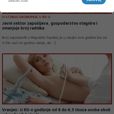
O STANJU EKONOMIJE U RS-U
Javni sektor zapošljava, gospodarstvo stagnira i
smanjuje broj radnika
Broj zaposlenih u Republici Srpskoj je u ožujku ove godine bio za
0,5% veći no godinu ranije, ali...
Vranješ: U RS-u godišnje od 6 do 6,5 tisuća osoba oboli