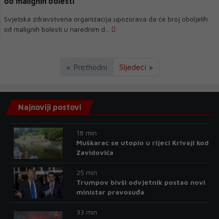
od malignih bolesti
Svjetska zdravstvena organizacija upozorava da će broj oboljelih
od malignih bolesti u narednim d...
« Prethodni
Sljedeći »
Najnoviji postovi
18 min
Muškarac se utopio u rijeci Krivaji kod
Zavidovića
25 min
Trumpov bivši odvjetnik postao novi
ministar pravosuđa
33 min