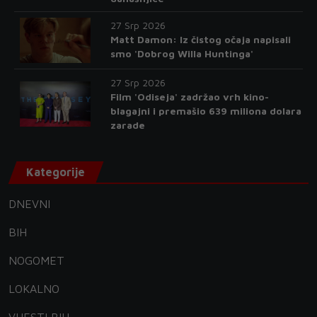
27 Srp 2026
Matt Damon: Iz čistog očaja napisali
smo 'Dobrog Willa Huntinga'
27 Srp 2026
Film 'Odiseja' zadržao vrh kino-
blagajni i premašio 639 miliona dolara
zarade
Kategorije
DNEVNI
BIH
NOGOMET
LOKALNO