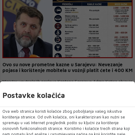
Ovo su nove prometne kazne u Sarajevu: Nevezanje
pojasa i korištenje mobitela u vožnji platit ćete i 400 KM
Ministar unutrašnjih poslova Kantona Sarajevo Admir Katica objavio
je grafikon na kojem se...
Postavke kolačića
Ova web stranica koristi kolačiće zbog poboljšanja vašeg iskustva
korištenja stranice. Od ovih kolačića, oni karakterizirani kao nužni se
spremaju u vaš Internet preglednik pošto su ključni za korištenje
osnovnih funkcionalnosti stranice. Koristimo i kolačiće trećih strana koji
nam pomažu kod analize i razumijevanja načina na koji koristite naše