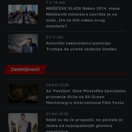
7 h 14 min
NIKŠIĆEVE VLADE Nakon 2014. masa
Nikšićevih ministara završila je na
sudu, što će biti nakon ovog
mandata?
9 h 9 min
Američki zakonodavci pozivaju
Trumpa da uvede sankcije Dodiku
Zanimljivosti
04 Kol 2026
Za 'Paviljon' Dine Mustafića Specijalno
priznanje žirija na XII Green
Montenegro International Film Festu
01 Kol 2026
Rekli su da će propasti, no postala je
jedna od najuspješnijih glumica
današnjice