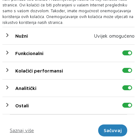
stranice. Ovi kolačići će biti pohranjeni u vašem Internet pregledniku
samo s vašom dozvolom. Također, imate mogućnost onemogućavanja
korištenja ovih kolačića. Onemogućavanje ovih kolačića može utjecati na
iskustvo korištenja naših stranica.
Adnanu Šeraku određen jednomjesečni pritvor, tereti
Nužni
Uvijek omogućeno
se za ugrožavanje sigurnosti
Kantonalni sud u Sarajevu je odredio jednomjesečni pritvor za
Funkcionalni
jučer uhapšenog Adnana &Scar...
Kolačići performansi
Analitički
Ostali
Marketinški
Saznaj više
Sačuvaj
Osumnjičeni za ubojstvo supruge predan Tužiteljstvu u