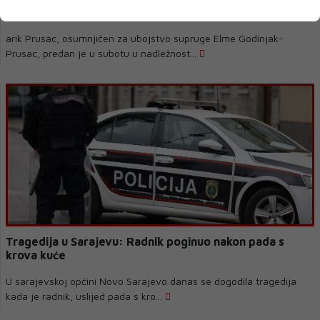
Sarajevu
arik Prusac, osumnjičen za ubojstvo supruge Elme Godinjak-
Prusac, predan je u subotu u nadležnost...
Tragedija u Sarajevu: Radnik poginuo nakon pada s
krova kuće
U sarajevskoj općini Novo Sarajevo danas se dogodila tragedija
kada je radnik, uslijed pada s kro...