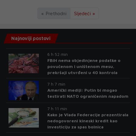
« Prethodni
Sljedeći »
Najnoviji postovi
6 h 52 min
FBiH nema objedinjene podatke o
povučenom i uništenom mesu,
prekršaji utvrđeni u 40 kontrola
7 h 7 min
Američki mediji: Putin bi mogao
testirati NATO ograničenim napadom
7 h 11 min
Kako je Vlada Federacije prezentirala
nedogovoreni kineski kredit kao
investiciju za spas bolnica