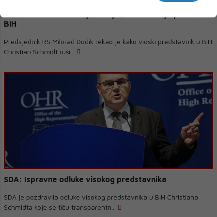
Viaduct je prevara, u sve je umiješan bio PDP, SAD
treba odbaciti OHR koji se miješa u unutarnje poslove
BiH
Predsjednik RS Milorad Dodik rekao je kako vioski predstavnik u BiH
Christian Schmidt ruši...
SDA: Ispravne odluke visokog predstavnika
SDA je pozdravila odluke visokog predstavnika u BiH Christiana
Schmidta koje se tiču transparentn...