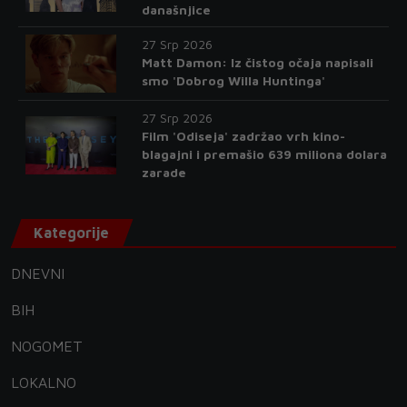
današnjice
27 Srp 2026
Matt Damon: Iz čistog očaja napisali
smo 'Dobrog Willa Huntinga'
27 Srp 2026
Film 'Odiseja' zadržao vrh kino-
blagajni i premašio 639 miliona dolara
zarade
Kategorije
DNEVNI
BIH
NOGOMET
LOKALNO