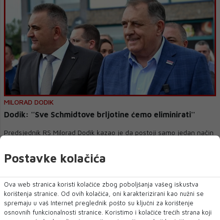
MILORAD DODIK
Dodik: ''Sve Schmidtove brljotine ćemo eliminirati''
Predsjednik RS Milorad Dodik kazao je da postoji samo jedan način
da se stanje u BiH vrati normal...
Postavke kolačića
Ova web stranica koristi kolačiće zbog poboljšanja vašeg iskustva
korištenja stranice. Od ovih kolačića, oni karakterizirani kao nužni se
spremaju u vaš Internet preglednik pošto su ključni za korištenje
osnovnih funkcionalnosti stranice. Koristimo i kolačiće trećih strana koji