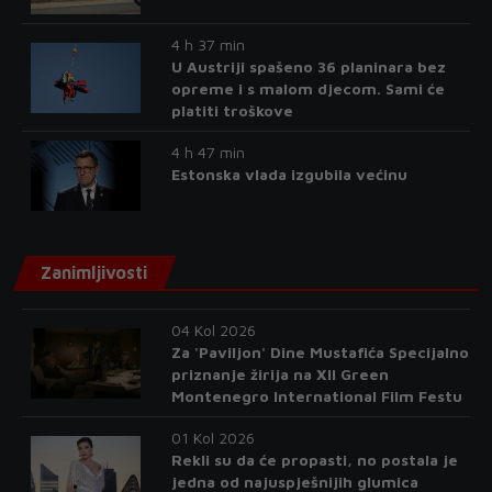
4 h 37 min
U Austriji spašeno 36 planinara bez
opreme i s malom djecom. Sami će
platiti troškove
4 h 47 min
Estonska vlada izgubila većinu
Zanimljivosti
04 Kol 2026
Za 'Paviljon' Dine Mustafića Specijalno
priznanje žirija na XII Green
Montenegro International Film Festu
01 Kol 2026
Rekli su da će propasti, no postala je
jedna od najuspješnijih glumica