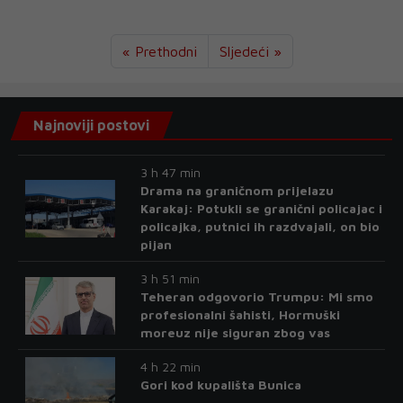
« Prethodni
Sljedeći »
Najnoviji postovi
3 h 47 min
Drama na graničnom prijelazu
Karakaj: Potukli se granični policajac i
policajka, putnici ih razdvajali, on bio
pijan
3 h 51 min
Teheran odgovorio Trumpu: Mi smo
profesionalni šahisti, Hormuški
moreuz nije siguran zbog vas
4 h 22 min
Gori kod kupališta Bunica