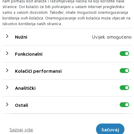
nam pomažu kod analize i razumijevanja načina na koji koristite naše
stranice. Ovi kolačići će biti pohranjeni u vašem Internet pregledniku
samo s vašom dozvolom. Također, imate mogućnost onemogućavanja
korištenja ovih kolačića. Onemogućavanje ovih kolačića može utjecati na
iskustvo korištenja naših stranica.
ŽELJKA CVIJANOVIĆ
Schmidt se duboko umiješao u institucionalni život u BiH
Nužni
Uvijek omogućeno
Članica Predsjedništva BiH Željka Cvijanović rekla je da se visoki
predstavnik BiH Christi...
Funkcionalni
Kolačići performansi
Analitički
Ostali
Marketinški
Saznaj više
Sačuvaj
MILORAD DODIK