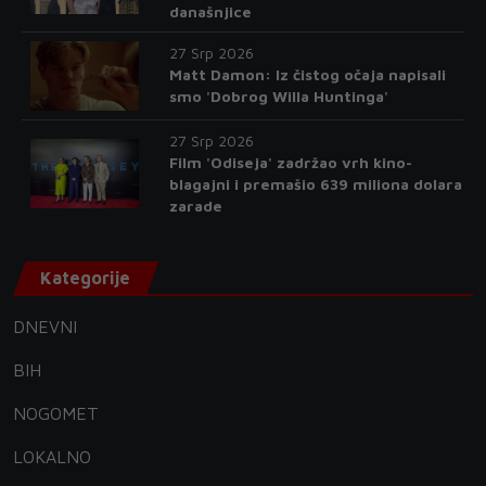
današnjice
27 Srp 2026
Matt Damon: Iz čistog očaja napisali
smo 'Dobrog Willa Huntinga'
27 Srp 2026
Film 'Odiseja' zadržao vrh kino-
blagajni i premašio 639 miliona dolara
zarade
Kategorije
DNEVNI
BIH
NOGOMET
LOKALNO