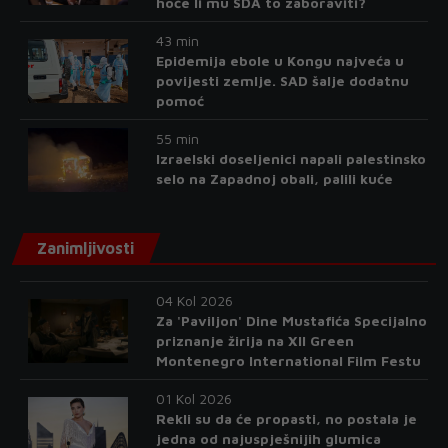
hoće li mu SDA to zaboraviti?
43 min
Epidemija ebole u Kongu najveća u
povijesti zemlje. SAD šalje dodatnu
pomoć
55 min
Izraelski doseljenici napali palestinsko
selo na Zapadnoj obali, palili kuće
Zanimljivosti
04 Kol 2026
Za 'Paviljon' Dine Mustafića Specijalno
priznanje žirija na XII Green
Montenegro International Film Festu
01 Kol 2026
Rekli su da će propasti, no postala je
jedna od najuspješnijih glumica