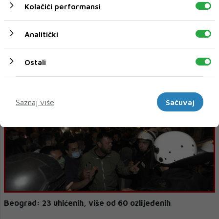
Kolačići performansi
Analitički
Ostali
Ponovo kaos u Beogradu (VIDEO)
Marketinški
Saznaj više
Sačuvaj
Beograd: 23 uhićenih, više od 60 ozlijeđenih