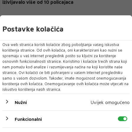
iživljavalo više od 10 policajaca
Postavke kolačića
Ova web stranica koristi kolačiće zbog poboljšanja vašeg iskustva
korištenja stranice. Od ovih kolačića, oni karakterizirani kao nužni se
spremaju u vaš Internet preglednik pošto su ključni za korištenje
osnovnih funkcionalnosti stranice. Koristimo i kolačiće trećih strana koji
nam pomažu kod analize i razumijevanja načina na koji koristite naše
stranice. Ovi kolačići će biti pohranjeni u vašem Internet pregledniku
samo s vašom dozvolom. Također, imate mogućnost onemogućavanja
korištenja ovih kolačića. Onemogućavanje ovih kolačića može utjecati na
Beograd: Oporbeni čelnici optužuju vlast da šalje
iskustvo korištenja naših stranica.
huligane koji rade kaos (VIDEO)
Nužni
Uvijek omogućeno
Funkcionalni