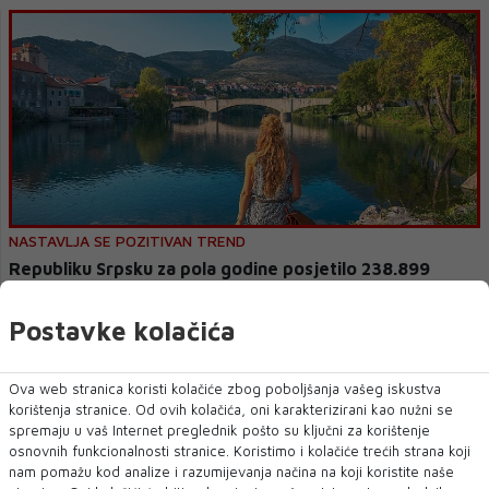
NASTAVLJA SE POZITIVAN TREND
Republiku Srpsku za pola godine posjetilo 238.899
turista
Postavke kolačića
Republiku Srpsku je tijekom prvih šest mjeseci ove godine posjetilo
238.899 turista, koji ...
Ova web stranica koristi kolačiće zbog poboljšanja vašeg iskustva
korištenja stranice. Od ovih kolačića, oni karakterizirani kao nužni se
spremaju u vaš Internet preglednik pošto su ključni za korištenje
osnovnih funkcionalnosti stranice. Koristimo i kolačiće trećih strana koji
nam pomažu kod analize i razumijevanja načina na koji koristite naše