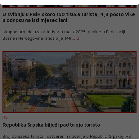
U svibnju u FBiH skoro 150 tisuća turista, 4,3 posto više
u odnosu na isti mjesec lani
Ukupan broj dolazaka turista u maju 2025. godine u Federaciji
Bosne i Hercegovine iznosio je 149....
RS
Republika Srpska bilježi pad broja turista
Broj dolazaka turista i ostvarenih noćenja u Republici Srpskoj (RS)