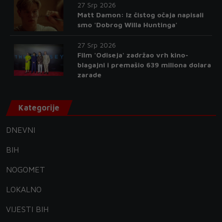
27 Srp 2026
Matt Damon: Iz čistog očaja napisali
smo 'Dobrog Willa Huntinga'
27 Srp 2026
Film 'Odiseja' zadržao vrh kino-
blagajni i premašio 639 miliona dolara
zarade
Kategorije
DNEVNI
BIH
NOGOMET
LOKALNO
VIJESTI BIH