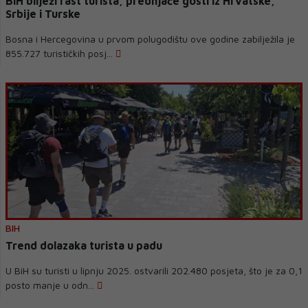
BiH bilježi rast turista, prednjače gosti iz Hrvatske,
Srbije i Turske
Bosna i Hercegovina u prvom polugodištu ove godine zabilježila je
855.727 turističkih posj...
BIH
Trend dolazaka turista u padu
U BiH su turisti u lipnju 2025. ostvarili 202.480 posjeta, što je za 0,1
posto manje u odn...