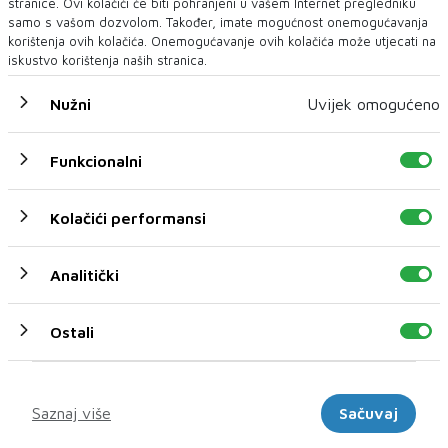
stranice. Ovi kolačići će biti pohranjeni u vašem Internet pregledniku
samo s vašom dozvolom. Također, imate mogućnost onemogućavanja
korištenja ovih kolačića. Onemogućavanje ovih kolačića može utjecati na
iskustvo korištenja naših stranica.
Nužni
Uvijek omogućeno
NASTAVAK POZITIVNOG TRENDA U TURIZMU
BiH u svibnju posjetilo za 30,2% više turista posto no u
Funkcionalni
travnju
Turisti su u Bosni i Hercegovini u svibnju tekuće, 2025. godine,
Kolačići performansi
ostvarili 202.688 posjeta, &scar...
Analitički
Ostali
Marketinški
Saznaj više
Sačuvaj