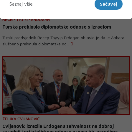
Saznaj više
Sačuvaj
RECEP TAYYIP ERDOGAN
Turska prekinula diplomatske odnose s Izraelom
Turski predsjednik Recep Tayyip Erdogan objavio je da je Ankara
službeno prekinula diplomatske od...
ŽELJKA CVIJANOVIĆ
Cvijanović izrazila Erdoganu zahvalnost na dobroj
saradnji i prijateljskom odnosu prema bh. narodima