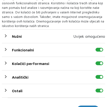
osnovnih funkcionalnosti stranice. Koristimo i kolačiće trećih strana koji
nam pomažu kod analize i razumijevanja načina na koji koristite naše
stranice. Ovi kolačići će biti pohranjeni u vašem Internet pregledniku
samo s vašom dozvolom. Također, imate mogućnost onemogućavanja
korištenja ovih kolačića. Onemogućavanje ovih kolačića može utjecati na
iskustvo korištenja naših stranica.
Nužni
Uvijek omogućeno
TURSKA
Turski rudari prosvjeduju protiv privatizacije
Funkcionalni
GOTOVO 500 rudara zauzelo je u srijedu rudnik ugljena u turskoj
pokrajini Ankari prosvjedujući pr...
Kolačići performansi
Analitički
Ostali
Marketinški