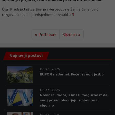
Član Predsjedništva Bosne i Hercegovine Željka Cvijanović
razgovarala je sa predsjednikom Republi...
« Prethodni
Sljedeći »
Najnoviji postovi
06 Kol 2026
EUFOR nadomak Foče izveo vježbu
06 Kol 2026
Novinari moraju imati mogućnost da
svoj posao obavljaju slobodno i
sigurno
06 Kol 2026