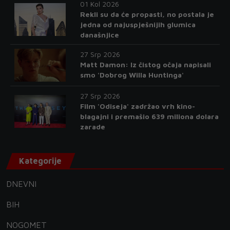
01 Kol 2026
Rekli su da će propasti, no postala je
jedna od najuspješnijih glumica
današnjice
27 Srp 2026
Matt Damon: Iz čistog očaja napisali
smo 'Dobrog Willa Huntinga'
27 Srp 2026
Film 'Odiseja' zadržao vrh kino-
blagajni i premašio 639 miliona dolara
zarade
Kategorije
DNEVNI
BIH
NOGOMET