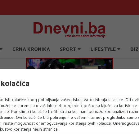
CRNA KRONIKA
SPORT
LIFESTYLE
BIZ
kolačića
oristi kolačiće zbog poboljšanja vašeg iskustva korištenja stranice. Od ovih
o nužni se spremaju u vaš Internet preglednik pošto su ključni za korištenje
anice. Koristimo i kolačiće trećih strana koji nam pomažu kod analize i razu
Ko će biti najbolji bh. eSport dvojac?
 stranice. Ovi kolačići će biti pohranjeni u vašem Internet pregledniku samo
, imate mogućnost onemogućavanja korištenja ovih kolačića. Onemogućavan
kustvo korištenja naših stranica.