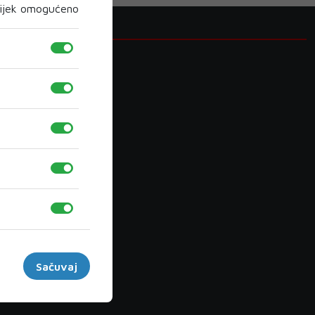
ijek omogućeno
Kategorije
DNEVNI
BIH
NOGOMET
LOKALNO
VIJESTI BIH
VIJESTI IZ SVIJETA
MOSTAR
OSTALI SPORTOVI
Sačuvaj
POSAO