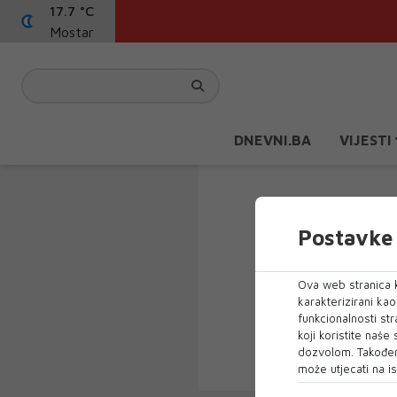
17.7 °C
Mostar
DNEVNI.BA
VIJESTI
Postavke 
Ova web stranica k
karakterizirani ka
funkcionalnosti str
koji koristite naše
dozvolom. Također
može utjecati na is