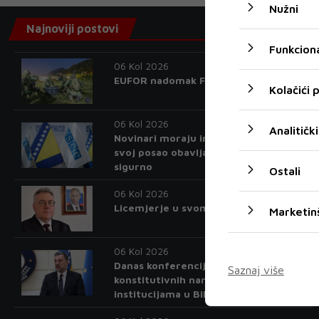
Nužni
Najnoviji postovi
Funkciona
06 Kol 2026
EUFOR nadomak Foče izveo vježbu
Kolačići
06 Kol 2026
Analitički
Novinari moraju imati mogućnost da
svoj posao obavljaju slobodno i
sigurno
Ostali
06 Kol 2026
Licemjerje u svom punom sjaju
Marketin
06 Kol 2026
Danas konferencija 'Položaj
Saznaj više
konstitutivnih naroda i Ostalih u
institucijama u BiH'