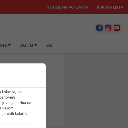
STANJE NA PUTEVIMA
KURSNA LISTA
NIS
AUTO
EU
 kolačića, oni
 osnovnih
mijevanja načina na
 s vašom
je ovih kolačića