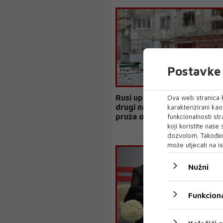
Postavke 
Rusi upali u Harkov, u tijeku
Ova web stranica k
drugi najveći ukrajinski grad
karakterizirani ka
pruža otpor
funkcionalnosti str
koji koristite naše
dozvolom. Također
može utjecati na is
Nužni
Funkciona