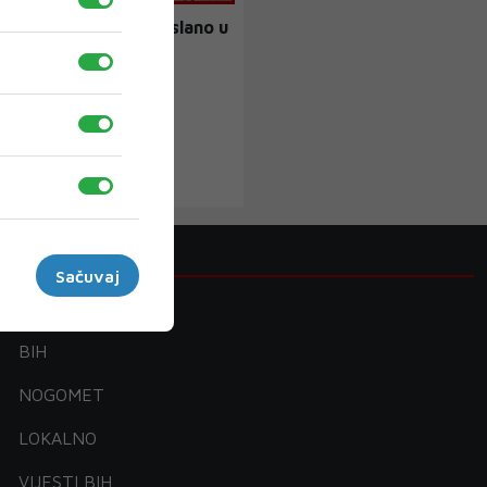
 Još oružja će biti poslano u
88
›
Kategorije
Sačuvaj
DNEVNI
BIH
NOGOMET
LOKALNO
VIJESTI BIH