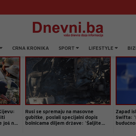
CRNA KRONIKA
SPORT
LIFESTYLE
BIZ
Kijevu:
Rusi se spremaju na masovne
Zapad is
iti
gubitke, poslali specijalni dopis
Swifta: ‘
e još na
bolnicama diljem države: ‘Šaljite
budućnos
nam doktore‘