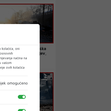
ajincima još jedna teška
 kolačića, oni
ću zračni napadi na Kijev,
 osnovnih
 i dječja bolnica
mijevanja načina na
 s vašom
je ovih kolačića
ijek omogućeno