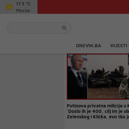
17.5 °C
Mostar
DNEVNI.BA
VIJESTI
Putinova privatna milicija u 
‘Došlo ih je 400, cilj im je ub
Zelenskog i Klička, evo tko j
njihovom popisu‘