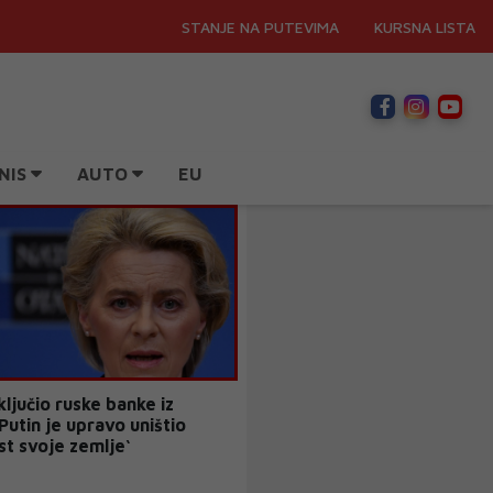
STANJE NA PUTEVIMA
KURSNA LISTA
NIS
AUTO
EU
ključio ruske banke iz
Putin je upravo uništio
t svoje zemlje‘