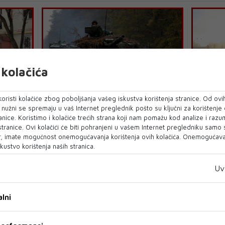
kolačića
 bitka za
Rusi su ostali šokirani otporom
Pred Ukr
oristi kolačiće zbog poboljšanja vašeg iskustva korištenja stranice. Od ovih
. Kijev
branitelja Kijeva, ali glavne adute
noć, kre
o nužni se spremaju u vaš Internet preglednik pošto su ključni za korištenje
još uvijek nisu ispucali
pogođena
anice. Koristimo i kolačiće trećih strana koji nam pomažu kod analize i razu
 stranice. Ovi kolačići će biti pohranjeni u vašem Internet pregledniku samo
, imate mogućnost onemogućavanja korištenja ovih kolačića. Onemogućavan
kustvo korištenja naših stranica.
Uv
lni