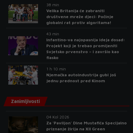
38 min
Velika Britanija će zabraniti
društvene mreže djeci: Počinje
globalni rat protiv algoritama!
43 min
Infantino-va najopasnija ideja dosad:
Projekt koji je trebao promijeniti
Svjetsko prvenstvo – i završio kao
fiasko
1 h 10 min
Njemačka autoindustrija gubi još
jednu prednost pred Kinom
Zanimljivosti
04 Kol 2026
Za 'Paviljon' Dine Mustafića Specijalno
priznanje žirija na XII Green