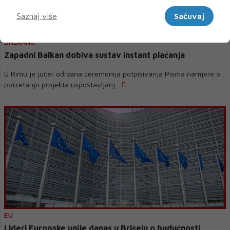
Marketinški
Saznaj više
Sačuvaj
POTPISNICI UGOVORA O INSTANT PLAĆANJU NA ZAPADNOM
BALKANU
Zapadni Balkan dobiva sustav instant plaćanja
U Rimu je jučer održana ceremonija potpisivanja Pisma namjere o
pokretanju projekta uspostavljanj...
EU
Lideri Europske unije danas u Briselu o budućnosti