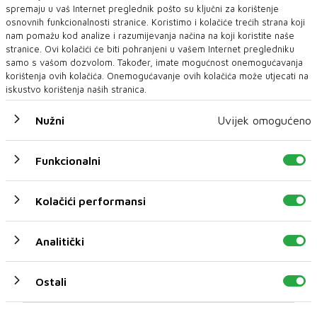
spremaju u vaš Internet preglednik pošto su ključni za korištenje
osnovnih funkcionalnosti stranice. Koristimo i kolačiće trećih strana koji
nam pomažu kod analize i razumijevanja načina na koji koristite naše
stranice. Ovi kolačići će biti pohranjeni u vašem Internet pregledniku
samo s vašom dozvolom. Također, imate mogućnost onemogućavanja
korištenja ovih kolačića. Onemogućavanje ovih kolačića može utjecati na
iskustvo korištenja naših stranica.
Nužni
Uvijek omogućeno
DONALD TRUMP
Trumpov “tim za Balkan”: Loše vijesti za BiH
Funkcionalni
Richard Grenell već je jednom bio Trumpov čovjek za Balkan, dok
se zet Jared Kushner već duže vri...
Kolačići performansi
Analitički
Ostali