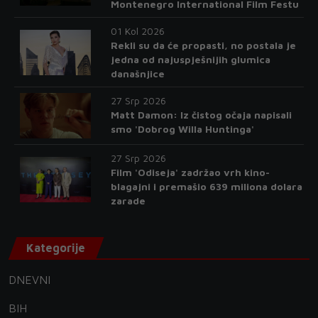
Montenegro International Film Festu
01 Kol 2026
Rekli su da će propasti, no postala je
jedna od najuspješnijih glumica
današnjice
27 Srp 2026
Matt Damon: Iz čistog očaja napisali
smo 'Dobrog Willa Huntinga'
27 Srp 2026
Film 'Odiseja' zadržao vrh kino-
blagajni i premašio 639 miliona dolara
zarade
Kategorije
DNEVNI
BIH