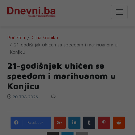
Početna
Crna kronika
21-godišnjak uhićen sa speedom i marihuanom u
Konjicu
21-godišnjak uhićen sa
speedom i marihuanom u
Konjicu
20 TRA 2026
Google
LinkedIn
Tumblr
Pinterest
Redd
Facebook
plus