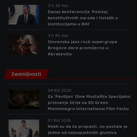
3 h 39 min
Danas konferencija 'Položaj
konstitutivnih naroda i Ostalih u
institucijama u BiH'
3 h 45 min
Slovenska jazz rock supergrupa
Bregove dere premijerno u
Abraševiću
Zanimljivosti
04 Kol 2026
Za 'Paviljon' Dine Mustafića Specijalno
priznanje žirija na XII Green
Montenegro International Film Festu
01 Kol 2026
Rekli su da će propasti, no postala je
jedna od najuspješnijih glumica