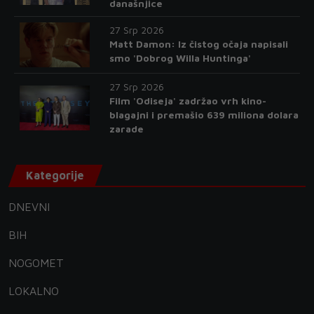
današnjice
27 Srp 2026
Matt Damon: Iz čistog očaja napisali
smo 'Dobrog Willa Huntinga'
27 Srp 2026
Film 'Odiseja' zadržao vrh kino-
blagajni i premašio 639 miliona dolara
zarade
Kategorije
DNEVNI
BIH
NOGOMET
LOKALNO