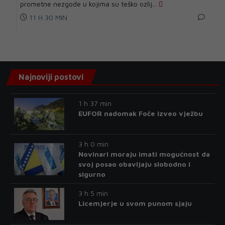
prometne nezgode u kojima su teško ozlij...
11 H 30 MIN
Najnoviji postovi
1 h 37 min
EUFOR nadomak Foče izveo vježbu
3 h 0 min
Novinari moraju imati mogućnost da
svoj posao obavljaju slobodno i
sigurno
3 h 5 min
Licemjerje u svom punom sjaju