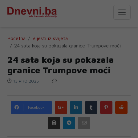
Početna
Vijesti iz svijeta
24 sata koja su pokazala granice Trumpove moći
24 sata koja su pokazala
granice Trumpove moći
13 PRO 2025
Google
LinkedIn
Tumblr
Pinterest
Redd
Facebook
plus
Print
Telegram
Email