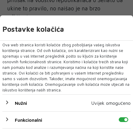
pritisak na vodstvo republikanaca u Senatu da
ukine to pravilo, no naišao je na brzo
odbijanje.
Postavke kolačića
Vođa većine u Senatu John Thune izjavio je da
"daleko više republikanskih senatora želi
Ova web stranica koristi kolačiće zbog poboljšanja vašeg iskustva
sačuvati to pravilo nego onih koji ga ne žele".
korištenja stranice. Od ovih kolačića, oni karakterizirani kao nužni se
Predsjednik Odbora za pravosuđe Charles
spremaju u vaš Internet preglednik pošto su ključni za korištenje
osnovnih funkcionalnosti stranice. Koristimo i kolačiće trećih strana koji
Grassley poručio je Bijeloj kući putem
nam pomažu kod analize i razumijevanja načina na koji koristite naše
društvene mreže X: "PAŽNJA BIJELA KUĆO;
stranice. Ovi kolačići će biti pohranjeni u vašem Internet pregledniku
samo s vašom dozvolom. Također, imate mogućnost onemogućavanja
ŠALJITE VIŠE NOMINACIJA". Čini se da
korištenja ovih kolačića. Onemogućavanje ovih kolačića može utjecati na
Trumpova taktika bacanja svega na zid u nadi
iskustvo korištenja naših stranica.
da će se nešto primiti više ne funkcionira,
Nužni
Uvijek omogućeno
pogotovo jer institucije, pa čak i njegovi
stranački kolege, pokazuju sve više volje i
Funkcionalni
hrabrosti da mu se odupru, piše
index
.