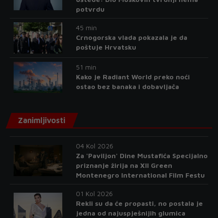
potvrdu
45 min
Crnogorska vlada pokazala je da
poštuje Hrvatsku
51 min
Kako je Radiant World preko noći
ostao bez banaka i dobavljača
Zanimljivosti
04 Kol 2026
Za 'Paviljon' Dine Mustafića Specijalno
priznanje žirija na XII Green
Montenegro International Film Festu
01 Kol 2026
Rekli su da će propasti, no postala je
jedna od najuspješnijih glumica