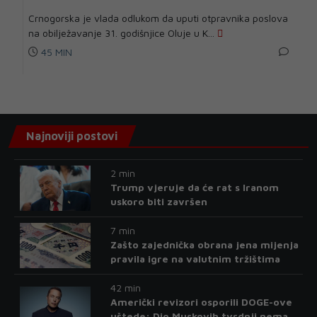
Crnogorska je vlada odlukom da uputi otpravnika poslova
na obilježavanje 31. godišnjice Oluje u K...
45 MIN
Najnoviji postovi
2 min
Trump vjeruje da će rat s Iranom
uskoro biti završen
7 min
Zašto zajednička obrana jena mijenja
pravila igre na valutnim tržištima
42 min
Američki revizori osporili DOGE-ove
uštede: Dio Muskovih tvrdnji nema