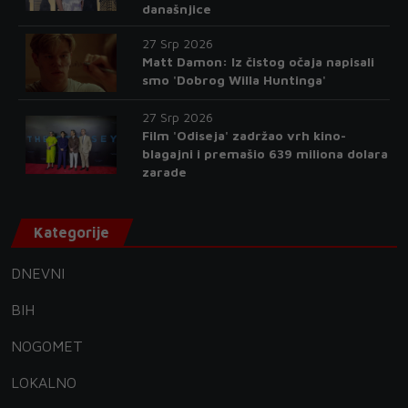
današnjice
27 Srp 2026
Matt Damon: Iz čistog očaja napisali
smo 'Dobrog Willa Huntinga'
27 Srp 2026
Film 'Odiseja' zadržao vrh kino-
blagajni i premašio 639 miliona dolara
zarade
Kategorije
DNEVNI
BIH
NOGOMET
LOKALNO