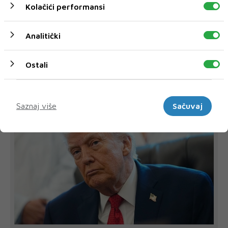
Kolačići performansi
Analitički
DONALD TRUMP
Ostali
NAJNOVIJE
NAJČITANIJE
Marketinški
Saznaj više
Sačuvaj