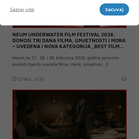
Marketinški
Saznaj više
Sačuvaj
NEUM UNDERWATER FILM FESTIVAL 2026.
DONOSI TRI DANA FILMA, UMJETNOSTI I MORA
– UVEDENA I NOVA KATEGORIJA „BEST FILM
POSTER AWARD“
Neum će 27., 28. i 29. kolovoza 2026. godine ponovno
postati mjesto susreta filma, mora, umjetnos...
07 KOL 2026