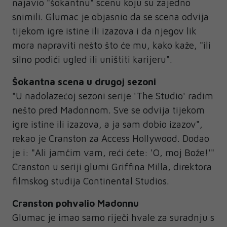
najavio "šokantnu" scenu koju su zajedno
snimili. Glumac je objasnio da se scena odvija
tijekom igre istine ili izazova i da njegov lik
mora napraviti nešto što će mu, kako kaže, "ili
silno podići ugled ili uništiti karijeru".
Šokantna scena u drugoj sezoni
"U nadolazećoj sezoni serije 'The Studio' radim
nešto pred Madonnom. Sve se odvija tijekom
igre istine ili izazova, a ja sam dobio izazov",
rekao je Cranston za Access Hollywood. Dodao
je i: "Ali jamčim vam, reći ćete: 'O, moj Bože!'"
Cranston u seriji glumi Griffina Milla, direktora
filmskog studija Continental Studios.
Cranston pohvalio Madonnu
Glumac je imao samo riječi hvale za suradnju s