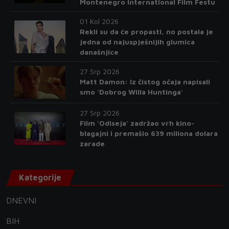
Montenegro International Film Festu
01 Kol 2026
Rekli su da će propasti, no postala je
jedna od najuspješnijih glumica
današnjice
27 Srp 2026
Matt Damon: Iz čistog očaja napisali
smo 'Dobrog Willa Huntinga'
27 Srp 2026
Film 'Odiseja' zadržao vrh kino-
blagajni i premašio 639 miliona dolara
zarade
Kategorije
DNEVNI
BIH