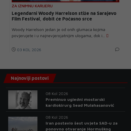
ZA IZNIMNU KARIJERU
Legendarni Woody Harrelson stiže na Sarajevo
Film Festival, dobit će Počasno srce
Woody Harrelson jedan je od onih glumaca kojima
povjerujete i u najnevjerojatnijim ulogama, dok i...
03 KOL 2026
Najnoviji postovi
08 Kol 2026
Preminuo ugledni mostarski
kardiokirurg Sead Mulahasanović
08 Kol 2026
Iran postavio šest uvjeta SAD-u za
ponovno otvaranje Hormuškog