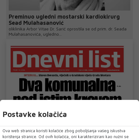
Preminuo ugledni mostarski kardiokirurg
Sead Mulahasanović
oliklinika Arbor Vitae Dr. Sarić oprostila se od prim. dr. Seada
Mulahasanovića, ugledno...
Postavke kolačića
Ova web stranica koristi kolačiće zbog poboljšanja vašeg iskustva
korištenja stranice. Od ovih kolačića, oni karakterizirani kao nužni se