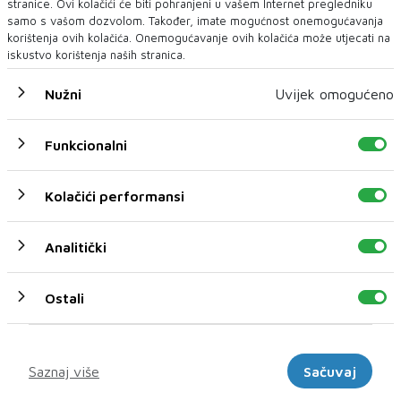
stranice. Ovi kolačići će biti pohranjeni u vašem Internet pregledniku
samo s vašom dozvolom. Također, imate mogućnost onemogućavanja
korištenja ovih kolačića. Onemogućavanje ovih kolačića može utjecati na
iskustvo korištenja naših stranica.
Nužni
Uvijek omogućeno
Funkcionalni
U novom broju donosimo
Novi broj
Kolačići performansi
07 KOL 2026
Analitički
Ostali
Marketinški
Saznaj više
Sačuvaj