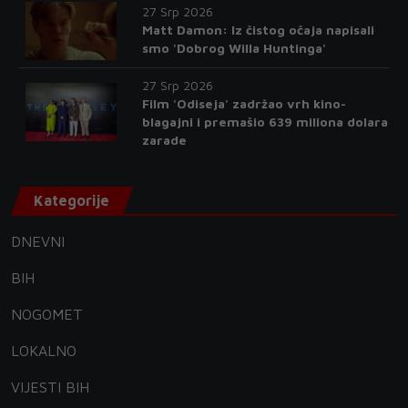
27 Srp 2026
Matt Damon: Iz čistog očaja napisali
smo 'Dobrog Willa Huntinga'
27 Srp 2026
Film 'Odiseja' zadržao vrh kino-
blagajni i premašio 639 miliona dolara
zarade
Kategorije
DNEVNI
BIH
NOGOMET
LOKALNO
VIJESTI BIH