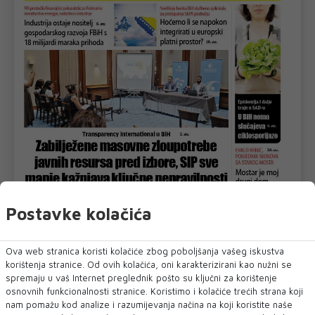
Postavke kolačića
U novom broju pročitajte
Dnevni List
Ova web stranica koristi kolačiće zbog poboljšanja vašeg iskustva
korištenja stranice. Od ovih kolačića, oni karakterizirani kao nužni se
spremaju u vaš Internet preglednik pošto su ključni za korištenje
osnovnih funkcionalnosti stranice. Koristimo i kolačiće trećih strana koji
nam pomažu kod analize i razumijevanja načina na koji koristite naše