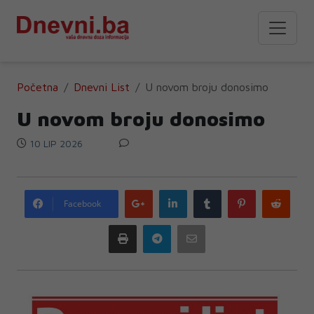
Početna
Dnevni List
U novom broju donosimo
U novom broju donosimo
10 LIP 2026
Google
LinkedIn
Tumblr
Pinterest
Redd
Facebook
plus
Print
Telegram
Email